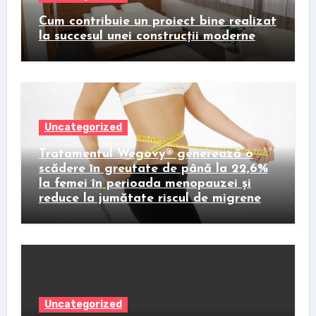
Cum contribuie un proiect bine realizat
la succesul unei construcții moderne
Uncategorized
Tratamentul Wegovy® generează o
scădere în greutate de până la 22,6%
la femei în perioada menopauzei și
reduce la jumătate riscul de migrene
Uncategorized