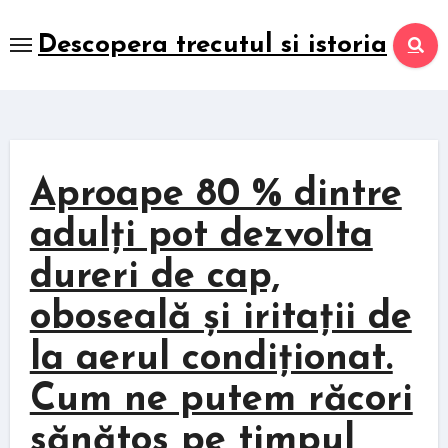
Skip
to
Descopera trecutul si istoria
content
Aproape 80 % dintre
adulți pot dezvolta
dureri de cap,
oboseală și iritații de
la aerul condiționat.
Cum ne putem răcori
sănătos pe timpul