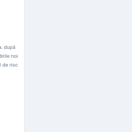
a, după
irile noi
 de risc