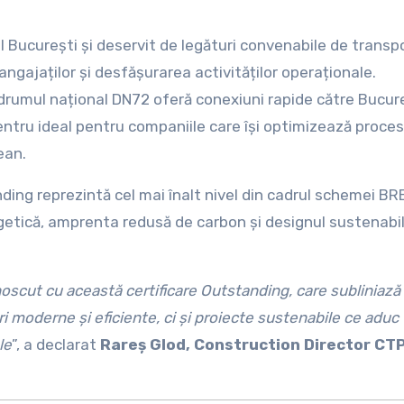
l București și deservit de legături convenabile de transp
 angajaților și desfășurarea activităților operaționale.
drumul național DN72 oferă conexiuni rapide către Bucure
entru ideal pentru companiile care își optimizează proce
ean.
ng reprezintă cel mai înalt nivel din cadrul schemei BR
getică, amprenta redusă de carbon și designul sustenabil
cut cu această certificare Outstanding, care subliniază
ri moderne și eficiente, ci și proiecte sustenabile ce aduc
le
”, a declarat
Rareș Glod, Construction Director CT