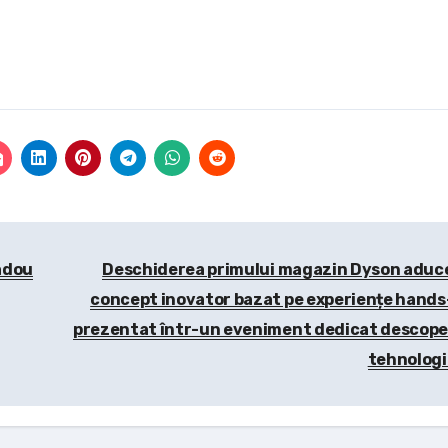
cadou
Deschiderea primului magazin Dyson aduc
concept inovator bazat pe experiențe hands
prezentat într-un eveniment dedicat descoper
tehnologi