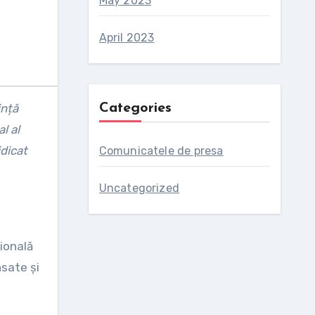
May 2023
April 2023
Categories
ință
l al
idicat
Comunicatele de presa
Uncategorized
ională
nsate și