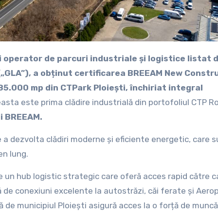
 („GLA”), a obținut certificarea BREEAM New Constr
5.000 mp din CTPark Ploiești, închiriat integral
asta este prima clădire industrială din portofoliul CTP 
lui BREEAM.
 dezvolta clădiri moderne și eficiente energetic, care s
en lung.
e un hub logistic strategic care oferă acces rapid către c
ză de conexiuni excelente la autostrăzi, căi ferate și Aero
ă de municipiul Ploiești asigură acces la o forță de muncă