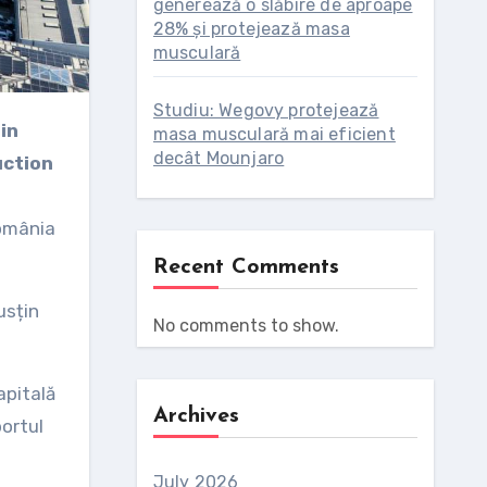
generează o slăbire de aproape
28% și protejează masa
musculară
Studiu: Wegovy protejează
masa musculară mai eficient
decât Mounjaro
uction
România
Recent Comments
usțin
No comments to show.
apitală
Archives
portul
July 2026