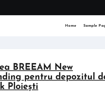
Home
Sample Pa
carea BREEAM New
nding pentru depozitul d
 Ploiești