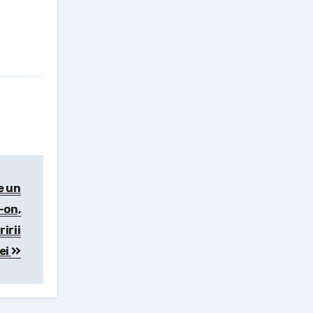
e un
-on,
irii
ei