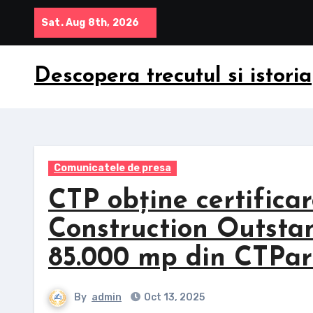
Skip
Sat. Aug 8th, 2026
to
content
Descopera trecutul si istoria
Comunicatele de presa
CTP obține certifi
Construction Outsta
85.000 mp din CTPark
By
admin
Oct 13, 2025