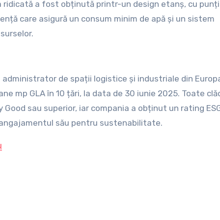
idicată a fost obținută printr-un design etanș, cu punți
iciență care asigură un consum minim de apă și un sistem
surselor.
administrator de spații logistice și industriale din Europ
ane mp GLA în 10 țări, la data de 30 iunie 2025. Toate clăd
Good sau superior, iar compania a obținut un rating ESG
d angajamentul său pentru sustenabilitate.
u