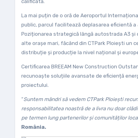
calificată.
La mai puțin de o oră de Aeroportul Internaționa
public, parcul facilitează deplasarea eficientă a
Poziționarea strategică lângă autostrada A3 și 
alte orașe mari, făcând din CTPark Ploiești un c
distribuție și producție la nivel național și europ
Certificarea BREEAM New Construction Outstandi
recunoaște soluțiile avansate de eficiență ener
proiectului.
“
Suntem mândri să vedem CTPark Ploiești recunos
responsabilitatea noastră de a livra nu doar clădi
pe termen lung partenerilor și comunităților loca
România.