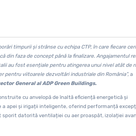
rări timpurii și strânse cu echipa CTP, în care fiecare cer
ă din faza de concept până la finalizare. Angajamentul rea
talii au fost esențiale pentru atingerea unui nivel atât de r
r pentru viitoarele dezvoltări industriale din România”,
a
ector General al ADP Green Buildings.
construite cu anvelopă de înaltă eficiență energetică și
 apei și irigații inteligente, oferind performanță excepț
sporit datorită ventilației cu aer proaspăt, izolației ava