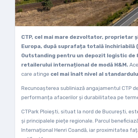
CTP, cel mai mare dezvoltator, proprietar și operator de parcuri industriale și logistice listat din
Europa, după suprafața totală închiriabilă
Outstanding pentru un depozit logistic de 8
retailerului internațional de modă H&M.
Ace
care atinge
cel mai înalt nivel al standardu
Recunoașterea subliniază angajamentul CTP de a
performanța afacerilor și durabilitatea pe term
CTPark Ploiești, situat la nord de București, est
și principalele piețe regionale. Parcul beneficia
Internațional Henri Coandă, iar proximitatea faț