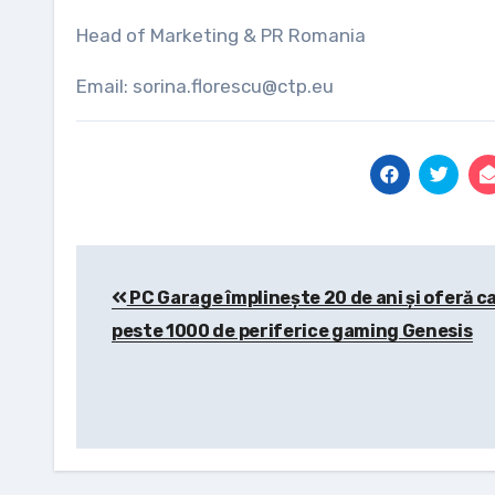
Head of Marketing & PR Romania
Email: sorina.florescu@ctp.eu
Post
PC Garage împlinește 20 de ani și oferă 
navigation
peste 1000 de periferice gaming Genesis