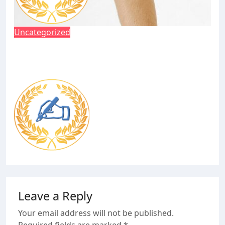
Uncategorized
Pastila Wegovy generează o slăbire de
peste 21% și dublează scorurile de
îmbunătățire a mobilității fizice
admin
May 13, 2026
Leave a Reply
Your email address will not be published.
Required fields are marked
*