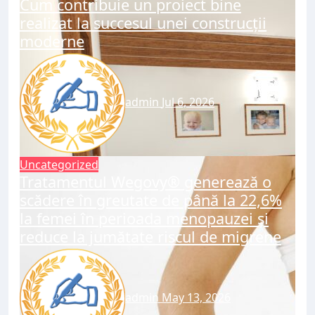
Cum contribuie un proiect bine
realizat la succesul unei construcții
moderne
admin
Jul 6, 2026
Uncategorized
Tratamentul Wegovy® generează o
scădere în greutate de până la 22,6%
la femei în perioada menopauzei și
reduce la jumătate riscul de migrene
admin
May 13, 2026