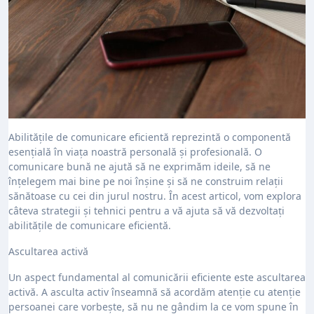
Abilitățile de comunicare eficientă reprezintă o componentă
esențială în viața noastră personală și profesională. O
comunicare bună ne ajută să ne exprimăm ideile, să ne
înțelegem mai bine pe noi înșine și să ne construim relații
sănătoase cu cei din jurul nostru. În acest articol, vom explora
câteva strategii și tehnici pentru a vă ajuta să vă dezvoltați
abilitățile de comunicare eficientă.
Ascultarea activă
Un aspect fundamental al comunicării eficiente este ascultarea
activă. A asculta activ înseamnă să acordăm atenție cu atenție
persoanei care vorbește, să nu ne gândim la ce vom spune în