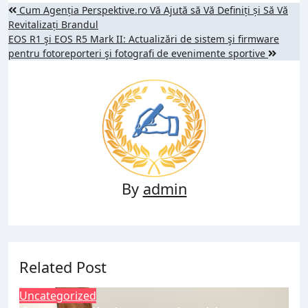
Post
Cum Agenția Perspektive.ro Vă Ajută să Vă Definiți și Să Vă
Revitalizați Brandul
navigation
EOS R1 şi EOS R5 Mark II: Actualizări de sistem şi firmware
pentru fotoreporteri şi fotografi de evenimente sportive
By
admin
Related Post
Uncategorized