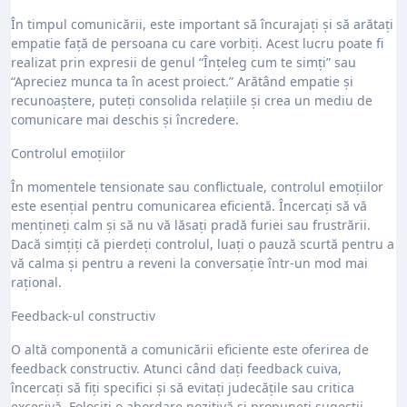
În timpul comunicării, este important să încurajați și să arătați
empatie față de persoana cu care vorbiți. Acest lucru poate fi
realizat prin expresii de genul “Înțeleg cum te simți” sau
“Apreciez munca ta în acest proiect.” Arătând empatie și
recunoaștere, puteți consolida relațiile și crea un mediu de
comunicare mai deschis și încredere.
Controlul emoțiilor
În momentele tensionate sau conflictuale, controlul emoțiilor
este esențial pentru comunicarea eficientă. Încercați să vă
mențineți calm și să nu vă lăsați pradă furiei sau frustrării.
Dacă simțiți că pierdeți controlul, luați o pauză scurtă pentru a
vă calma și pentru a reveni la conversație într-un mod mai
rațional.
Feedback-ul constructiv
O altă componentă a comunicării eficiente este oferirea de
feedback constructiv. Atunci când dați feedback cuiva,
încercați să fiți specifici și să evitați judecățile sau critica
excesivă. Folosiți o abordare pozitivă și propuneți sugestii