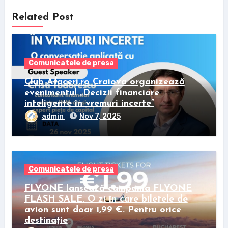
Related Post
Comunicatele de presa
Club Afaceri.ro Craiova organizează
evenimentul „Decizii financiare
inteligente în vremuri incerte”
admin
Nov 7, 2025
Comunicatele de presa
FLYONE lansează campania FLYONE
FLASH SALE. O zi în care biletele de
avion sunt doar 1,99 €. Pentru orice
destinație