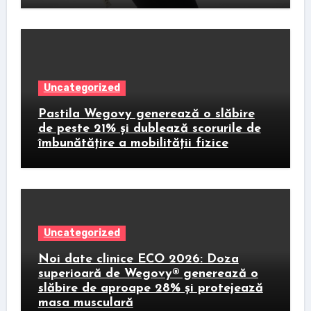
Uncategorized
Pastila Wegovy generează o slăbire
de peste 21% și dublează scorurile de
îmbunătățire a mobilității fizice
Uncategorized
Noi date clinice ECO 2026: Doza
superioară de Wegovy® generează o
slăbire de aproape 28% și protejează
masa musculară