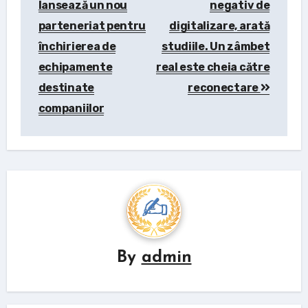
lansează un nou
negativ de
parteneriat pentru
digitalizare, arată
închirierea de
studiile. Un zâmbet
echipamente
real este cheia către
destinate
reconectare
companiilor
By
admin