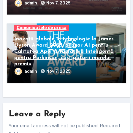
admin
Nov 7, 2025
Comunicatele de presa
Inovații globale în tehnologie la James
Dyson Award 2025: Senzor AI pentru
Calitatea Apei și Tastatura Inteligentă
pentru Parkinson, câștigătorii marelui
premiu
admin
Nov 7, 2025
Leave a Reply
Your email address will not be published.
Required