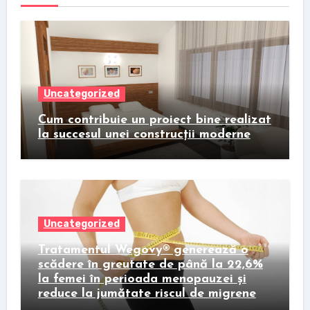
Uncategorized
Cum contribuie un proiect bine realizat
la succesul unei construcții moderne
Uncategorized
Tratamentul Wegovy® generează o
scădere în greutate de până la 22,6%
la femei în perioada menopauzei și
reduce la jumătate riscul de migrene