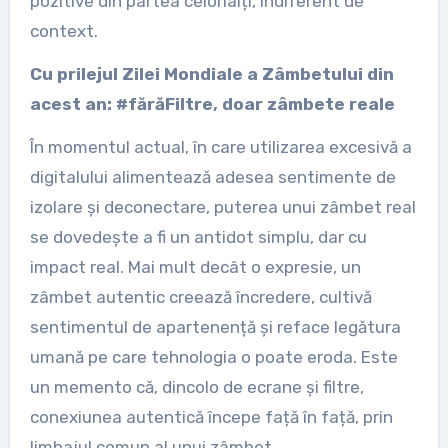
pozitive din partea celorlalți, indiferent de
context.
Cu prilejul Zilei Mondiale a Zâmbetului din
acest an: #fărăFiltre, doar zâmbete reale
În momentul actual, în care utilizarea excesivă a
digitalului alimentează adesea sentimente de
izolare și deconectare, puterea unui zâmbet real
se dovedește a fi un antidot simplu, dar cu
impact real. Mai mult decât o expresie, un
zâmbet autentic creează încredere, cultivă
sentimentul de apartenență și reface legătura
umană pe care tehnologia o poate eroda. Este
un memento că, dincolo de ecrane și filtre,
conexiunea autentică începe față în față, prin
limbajul comun al unui zâmbet.