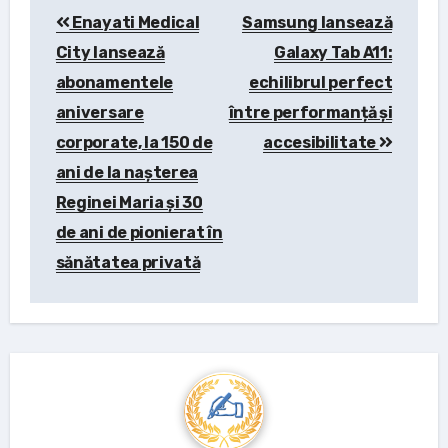
Enayati Medical
Samsung lansează
navigation
City lansează
Galaxy Tab A11:
abonamentele
echilibrul perfect
aniversare
între performanță și
corporate, la 150 de
accesibilitate
ani de la nașterea
Reginei Maria și 30
de ani de pionierat în
sănătatea privată