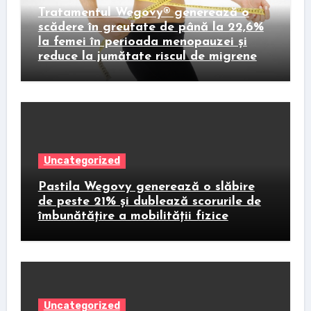
Tratamentul Wegovy® generează o
scădere în greutate de până la 22,6%
la femei în perioada menopauzei și
reduce la jumătate riscul de migrene
Uncategorized
Pastila Wegovy generează o slăbire
de peste 21% și dublează scorurile de
îmbunătățire a mobilității fizice
Uncategorized