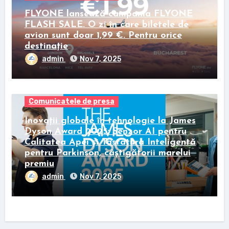
FLYONE lansează campania FLYONE
FLASH SALE. O zi în care biletele de
avion sunt doar 1,99 €. Pentru orice
destinație
admin
Nov 7, 2025
Comunicatele de presa
Inovații globale în tehnologie la James
Dyson Award 2025: Senzor AI pentru
Calitatea Apei și Tastatura Inteligentă
pentru Parkinson, câștigătorii marelui
premiu
admin
Nov 7, 2025