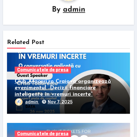
By
admin
Related Post
Comunicatele de presa
Club Afaceri.ro Craiova organizează
evenimentul „Decizii financiare
inteligente în vremuri incerte”
admin
Nov 7, 2025
Comunicatele de presa