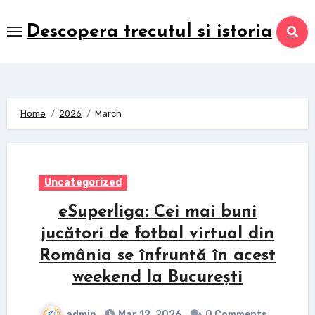
Skip
to
Descopera trecutul si istoria
content
Home
2026
March
Uncategorized
eSuperliga: Cei mai buni
jucători de fotbal virtual din
România se înfruntă în acest
weekend la București
admin
Mar 12, 2026
0 Comments