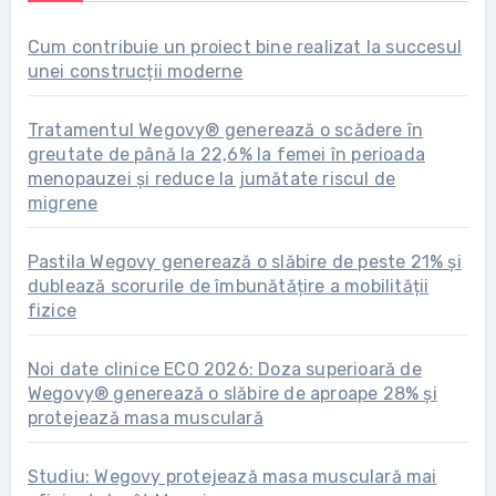
Cum contribuie un proiect bine realizat la succesul
unei construcții moderne
Tratamentul Wegovy® generează o scădere în
greutate de până la 22,6% la femei în perioada
menopauzei și reduce la jumătate riscul de
migrene
Pastila Wegovy generează o slăbire de peste 21% și
dublează scorurile de îmbunătățire a mobilității
fizice
Noi date clinice ECO 2026: Doza superioară de
Wegovy® generează o slăbire de aproape 28% și
protejează masa musculară
Studiu: Wegovy protejează masa musculară mai