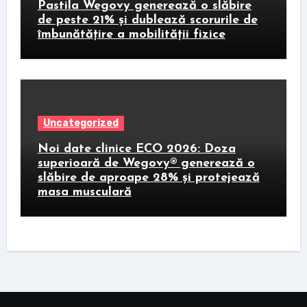
Pastila Wegovy generează o slăbire
de peste 21% și dublează scorurile de
îmbunătățire a mobilității fizice
Uncategorized
Noi date clinice ECO 2026: Doza
superioară de Wegovy® generează o
slăbire de aproape 28% și protejează
masa musculară