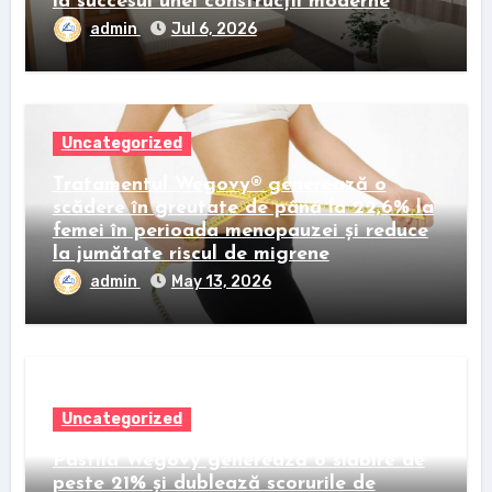
la succesul unei construcții moderne
admin
Jul 6, 2026
Uncategorized
Tratamentul Wegovy® generează o
scădere în greutate de până la 22,6% la
femei în perioada menopauzei și reduce
la jumătate riscul de migrene
admin
May 13, 2026
Uncategorized
Pastila Wegovy generează o slăbire de
peste 21% și dublează scorurile de