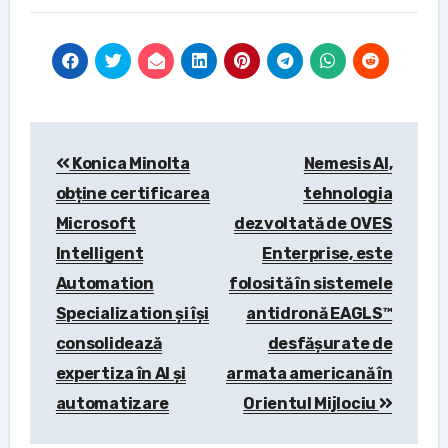
Post
Konica Minolta
Nemesis AI,
navigation
obține certificarea
tehnologia
Microsoft
dezvoltată de OVES
Intelligent
Enterprise, este
Automation
folosită în sistemele
Specialization și își
antidronă EAGLS™
consolidează
desfășurate de
expertiza în AI și
armata americană în
automatizare
Orientul Mijlociu