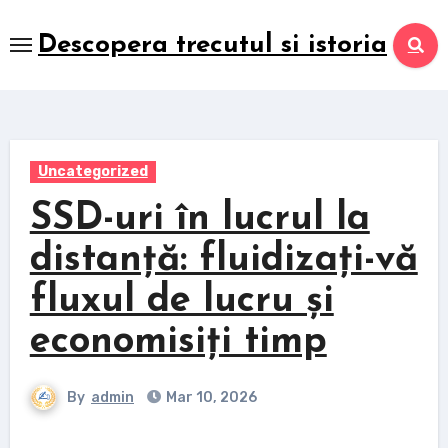
Skip
to
Descopera trecutul si istoria
content
Uncategorized
SSD-uri în lucrul la
distanță: fluidizați-vă
fluxul de lucru și
economisiți timp
By
admin
Mar 10, 2026