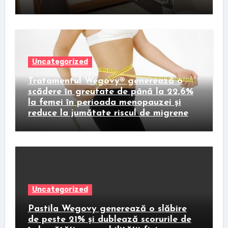
Uncategorized
Tratamentul Wegovy® generează o
scădere în greutate de până la 22,6%
la femei în perioada menopauzei și
reduce la jumătate riscul de migrene
Uncategorized
Pastila Wegovy generează o slăbire
de peste 21% și dublează scorurile de