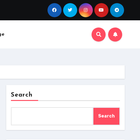
ge
Search
Search