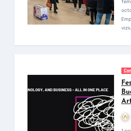
feme
octo
Empo
vizi
Com
Fes
Bu
Art
1 noiembrie 2025, în București, are loc a doua ediție