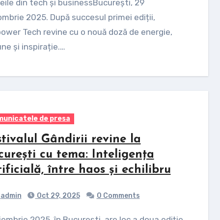
ile din tech și businessBucurești, 29
mbrie 2025. După succesul primei ediții,
wer Tech revine cu o nouă doză de energie,
une și inspirație.…
unicatele de presa
tivalul Gândirii revine la
curești cu tema: Inteligența
ificială, între haos și echilibru
admin
Oct 29, 2025
0 Comments