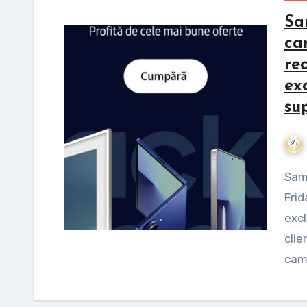
Sa
ca
re
ex
su
Samsung anunță noutățile campaniei de Black
Frid
exc
clie
camp