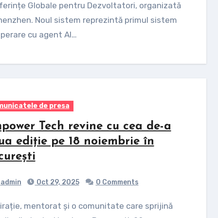
erințe Globale pentru Dezvoltatori, organizată
henzhen. Noul sistem reprezintă primul sistem
perare cu agent AI…
unicatele de presa
power Tech revine cu cea de-a
ua ediție pe 18 noiembrie în
curești
admin
Oct 29, 2025
0 Comments