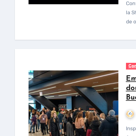
Conf
la S
de o
Com
Em
do
Bu
Inspirație, mentorat și o comunitate care sprijină