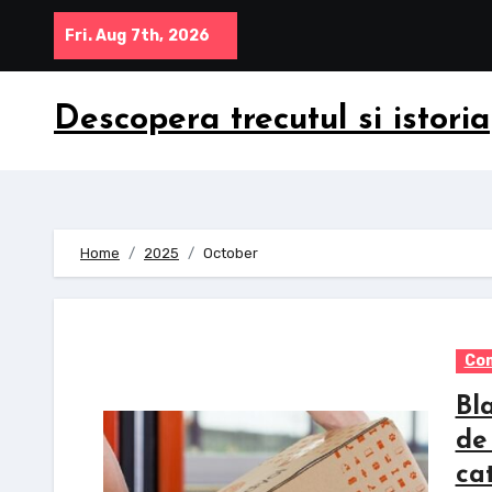
Skip
Fri. Aug 7th, 2026
to
content
Descopera trecutul si istoria
Home
2025
October
Com
Bl
de
ca