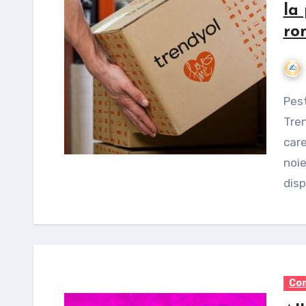
la
ro
Peste 4.000 de comercianți români care vând pe
Tren
care
noie
disp
Com