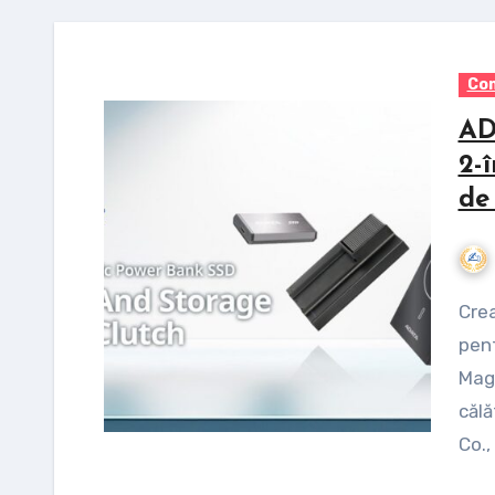
Com
AD
2-
de
Creat pentru scenarii de fotografiere mobilă și
pent
Magn
călă
Co.,