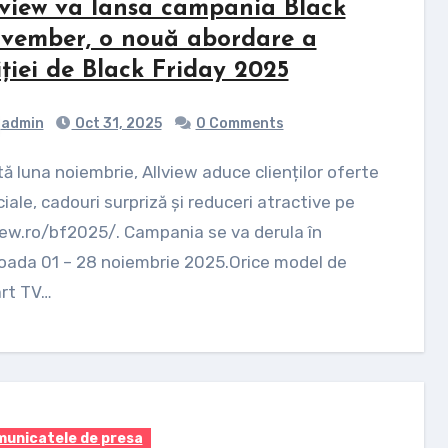
lview va lansa campania Black
vember, o nouă abordare a
iției de Black Friday 2025
admin
Oct 31, 2025
0 Comments
iale, cadouri surpriză și reduceri atractive pe
iew.ro/bf2025/. Campania se va derula în
oada 01 – 28 noiembrie 2025.Orice model de
rt TV…
unicatele de presa