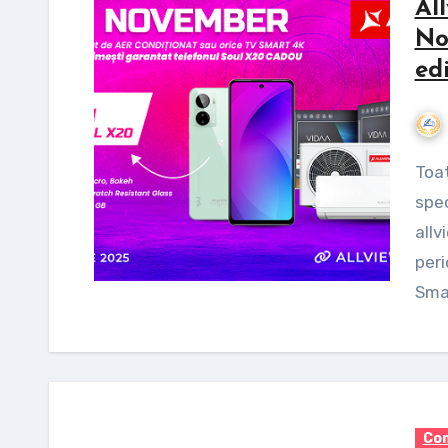
Al
No
ed
Toată luna noiembrie, Allview aduce clienților oferte
spec
allv
peri
Sma
Com