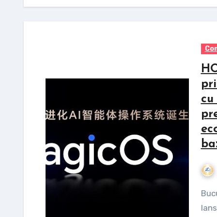
Com
HO
pr
cu
pr
ec
ba
Bucuresti, 30 octombrie 2025 – HONOR a anunțat
lans