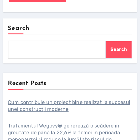
Search
Search
Recent Posts
Cum contribuie un proiect bine realizat la succesul
unei construcții moderne
Tratamentul Wegovy® generează o scădere în
greutate de până la 22,6% la femei în perioada
menopauzei și reduce la jumătate riscul de