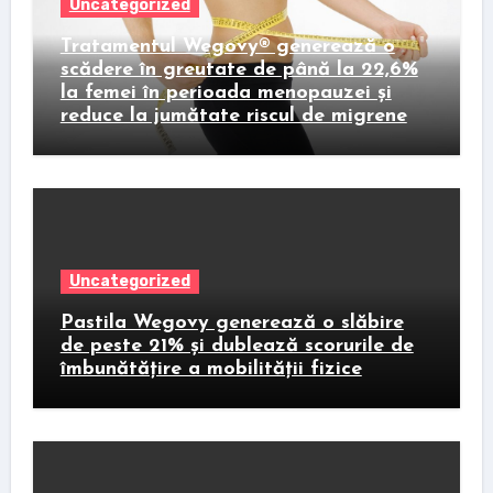
Uncategorized
Tratamentul Wegovy® generează o
scădere în greutate de până la 22,6%
la femei în perioada menopauzei și
reduce la jumătate riscul de migrene
Uncategorized
Pastila Wegovy generează o slăbire
de peste 21% și dublează scorurile de
îmbunătățire a mobilității fizice