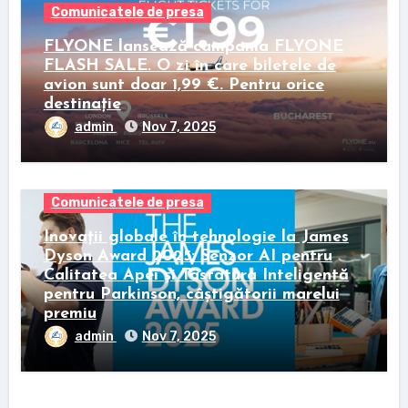
Comunicatele de presa
FLYONE lansează campania FLYONE
FLASH SALE. O zi în care biletele de
avion sunt doar 1,99 €. Pentru orice
destinație
admin
Nov 7, 2025
Comunicatele de presa
Inovații globale în tehnologie la James
Dyson Award 2025: Senzor AI pentru
Calitatea Apei și Tastatura Inteligentă
pentru Parkinson, câștigătorii marelui
premiu
admin
Nov 7, 2025