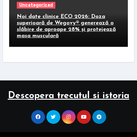
Uncategorized
Noi date clinice ECO 2026: Doza
superioară de Wegovy® generează o
slăbire de aproape 28% și protejează
masa musculară
Descopera trecutul si istoria