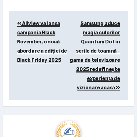
Post
Allview va lansa
Samsung aduce
navigation
campania Black
magia culorilor
November, o nouă
Quantum Dot în
abordare a ediției de
serile de toamnă –
Black Friday 2025
gama de televizoare
2025 redefineşte
experienţa de
vizionare acasă