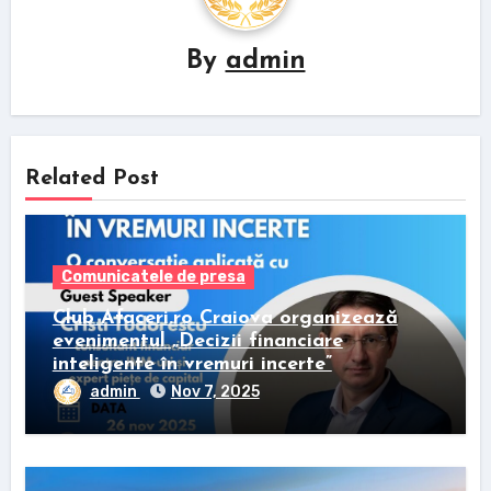
By
admin
Related Post
Comunicatele de presa
Club Afaceri.ro Craiova organizează
evenimentul „Decizii financiare
inteligente în vremuri incerte”
admin
Nov 7, 2025