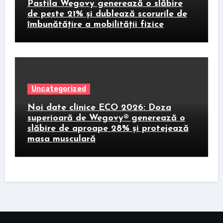
Pastila Wegovy generează o slăbire
de peste 21% și dublează scorurile de
îmbunătățire a mobilității fizice
Uncategorized
Noi date clinice ECO 2026: Doza
superioară de Wegovy® generează o
slăbire de aproape 28% și protejează
masa musculară