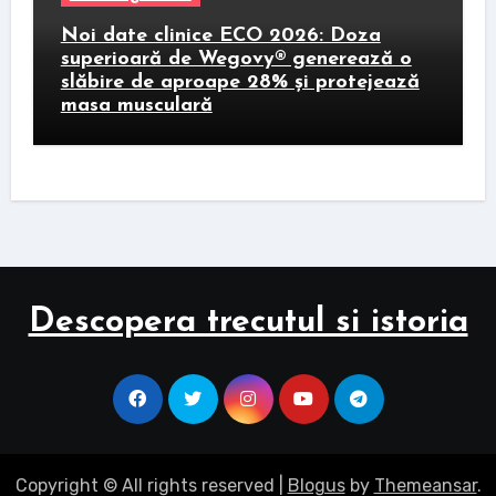
Noi date clinice ECO 2026: Doza
superioară de Wegovy® generează o
slăbire de aproape 28% și protejează
masa musculară
Descopera trecutul si istoria
Copyright © All rights reserved
|
Blogus
by
Themeansar
.