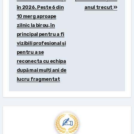
în 2026. Peste 6 din
anul trecut
10 merg aproape
zilnic la birou, în
principal pentru a fi
vizibili profesional și
pentru a se
reconecta cu echipa
după mai mulți ani de
lucru fragmentat