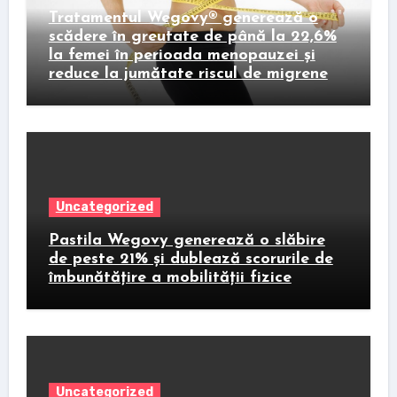
Tratamentul Wegovy® generează o
scădere în greutate de până la 22,6%
la femei în perioada menopauzei și
reduce la jumătate riscul de migrene
Uncategorized
Pastila Wegovy generează o slăbire
de peste 21% și dublează scorurile de
îmbunătățire a mobilității fizice
Uncategorized