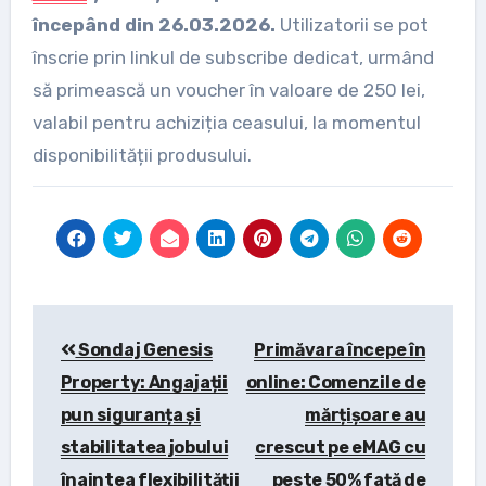
începând din 26.03.2026.
Utilizatorii se pot
înscrie prin linkul de subscribe dedicat, urmând
să primească un voucher în valoare de 250 lei,
valabil pentru achiziția ceasului, la momentul
disponibilității produsului.
Post
Sondaj Genesis
Primăvara începe în
navigation
Property: Angajații
online: Comenzile de
pun siguranța și
mărțișoare au
stabilitatea jobului
crescut pe eMAG cu
înaintea flexibilității
peste 50% față de