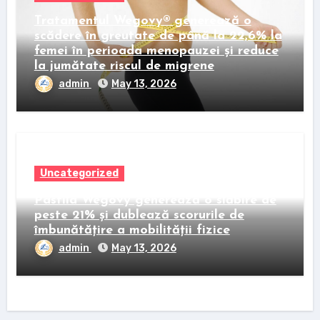
Tratamentul Wegovy® generează o
scădere în greutate de până la 22,6% la
femei în perioada menopauzei și reduce
la jumătate riscul de migrene
admin
May 13, 2026
Uncategorized
Pastila Wegovy generează o slăbire de
peste 21% și dublează scorurile de
îmbunătățire a mobilității fizice
admin
May 13, 2026