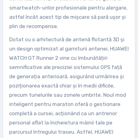
smartwatch-urilor profesionale pentru alergare,
astfel încât acest tip de mișcare să pară ușor și
plin de recompense.
Dotat cu o arhitectură de antenă flotantă 3D și
un design optimizat al garniturii antenei, HUAWEI
WATCH GT Runner 2 vine cu îmbunătățiri
semnificative ale preciziei sistemului GPS față
de generația anterioară, asigurând urmărirea și
poziționarea exactă chiar și în medii dificile,
precum tunelurile sau zonele umbrite. Noul mod
inteligent pentru maraton oferă o gestionare
completă a cursei, acționând ca un antrenor
personal aflat la încheietura mâinii tale pe
parcursul întregului traseu. Astfel, HUAWEI