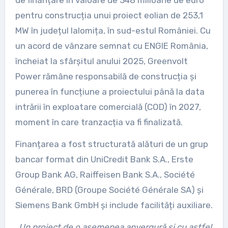
pentru construcția unui proiect eolian de 253,1
MW în județul Ialomița, în sud-estul României. Cu
un acord de vânzare semnat cu ENGIE România,
încheiat la sfârșitul anului 2025, Greenvolt
Power rămâne responsabilă de construcția și
punerea în funcțiune a proiectului până la data
intrării în exploatare comercială (COD) în 2027,
moment în care tranzacția va fi finalizată.
Finanțarea a fost structurată alături de un grup
bancar format din UniCredit Bank S.A., Erste
Group Bank AG, Raiffeisen Bank S.A., Société
Générale, BRD (Groupe Société Générale SA) și
Siemens Bank GmbH și include facilități auxiliare.
„Un proiect de o asemenea anvergură și cu astfel