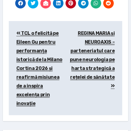
Post
TCL o felicită pe
REGINA MARIA și
navigation
Eileen Gu pentru
NEUROAXIS –
performanța
parteneriatul care
istorică de la Milano
pune neurologia pe
Cortina 2026 și
harta strategică a
reafirmă misiunea
rețelei de sănătate
de a inspira
excelența prin
inovație