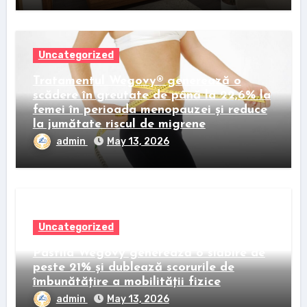
Uncategorized
Tratamentul Wegovy® generează o
scădere în greutate de până la 22,6% la
femei în perioada menopauzei și reduce
la jumătate riscul de migrene
admin
May 13, 2026
Uncategorized
Pastila Wegovy generează o slăbire de
peste 21% și dublează scorurile de
îmbunătățire a mobilității fizice
admin
May 13, 2026