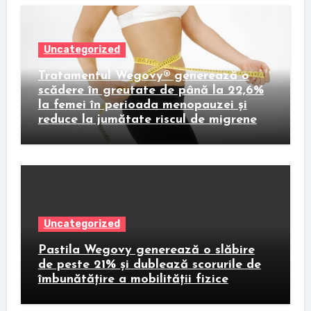
Uncategorized
Tratamentul Wegovy® generează o
scădere în greutate de până la 22,6%
la femei în perioada menopauzei și
reduce la jumătate riscul de migrene
Uncategorized
Pastila Wegovy generează o slăbire
de peste 21% și dublează scorurile de
îmbunătățire a mobilității fizice