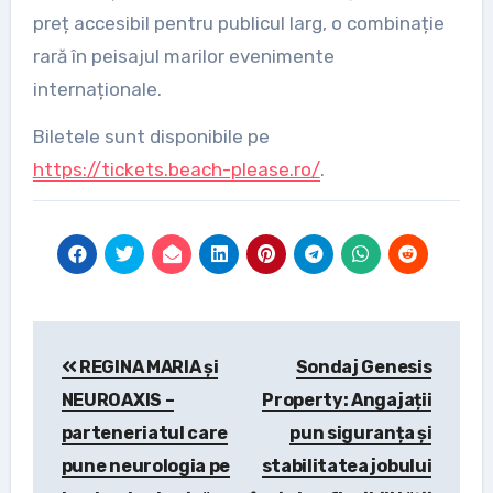
preț accesibil pentru publicul larg, o combinație
rară în peisajul marilor evenimente
internaționale.
Biletele sunt disponibile pe
https://tickets.beach-please.ro/
.
Post
REGINA MARIA și
Sondaj Genesis
navigation
NEUROAXIS –
Property: Angajații
parteneriatul care
pun siguranța și
pune neurologia pe
stabilitatea jobului