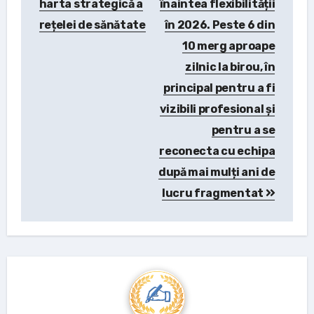
harta strategică a
înaintea flexibilității
rețelei de sănătate
în 2026. Peste 6 din
10 merg aproape
zilnic la birou, în
principal pentru a fi
vizibili profesional și
pentru a se
reconecta cu echipa
după mai mulți ani de
lucru fragmentat