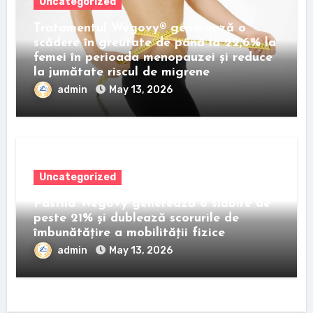
Uncategorized
Tratamentul Wegovy® generează o
scădere în greutate de până la 22,6% la
femei în perioada menopauzei și reduce
la jumătate riscul de migrene
admin
May 13, 2026
Uncategorized
Pastila Wegovy generează o slăbire de
peste 21% și dublează scorurile de
îmbunătățire a mobilității fizice
admin
May 13, 2026