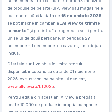
De asemenea, toți cei care efectuează achiziții
de produse de pe site-ul Allview sau magazinele
partenere, până la data de
15 noiembrie 2025
,
se pot înscrie în campania
„Allview te trimite
la munte”
și pot intra în tragerea la sorți pentru
un sejur de două persoane, în perioada 29
noiembrie – 1 decembrie, cu cazare și mic dejun
inclus.
Ofertele sunt valabile în limita stocului
disponibil, începând cu data de 01 noiembrie
2025, exclusiv online pe site-ul dedicat,
www.allview.ro/bf2025
.
Pentru ediția din acest an, Allview a pregătit
peste 10.000 de produse în propria campanie.