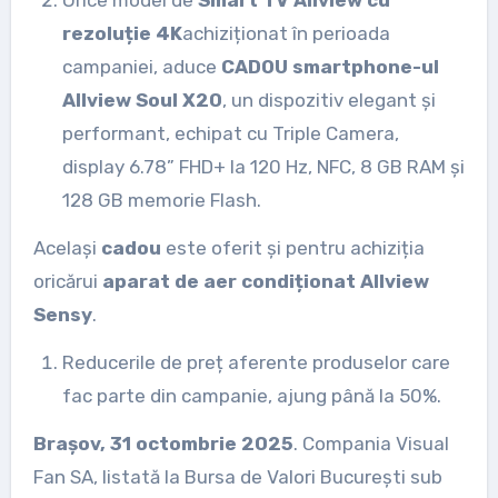
Orice model de
Smart TV Allview cu
rezoluție 4K
achiziționat în perioada
campaniei, aduce
CADOU smartphone-ul
Allview Soul X20
, un dispozitiv elegant și
performant, echipat cu Triple Camera,
display 6.78” FHD+ la 120 Hz, NFC, 8 GB RAM și
128 GB memorie Flash.
Același
cadou
este oferit și pentru achiziția
oricărui
aparat de aer condiționat Allview
Sensy
.
Reducerile de preț aferente produselor care
fac parte din campanie, ajung până la 50%.
Brașov, 31 octombrie 2025
. Compania Visual
Fan SA, listată la Bursa de Valori București sub