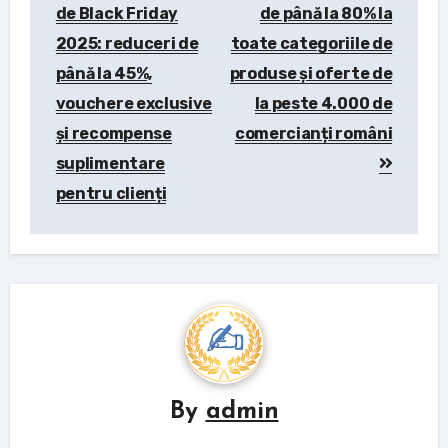
de Black Friday
de până la 80% la
2025: reduceri de
toate categoriile de
până la 45%,
produse și oferte de
vouchere exclusive
la peste 4.000 de
și recompense
comercianți români
suplimentare
pentru clienți
By
admin