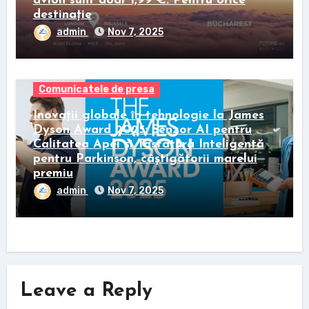
avion sunt doar 1,99 €. Pentru orice
destinație
admin
Nov 7, 2025
Comunicatele de presa
Inovații globale în tehnologie la James
Dyson Award 2025: Senzor AI pentru
Calitatea Apei și Tastatura Inteligentă
pentru Parkinson, câștigătorii marelui
premiu
admin
Nov 7, 2025
Leave a Reply