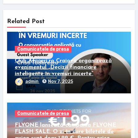
Related Post
Comunicatele de presa
Club Afaceri.ro Craiova organizează
evenimentul „Decizii financiare
inteligente în vremuri incerte”
admin
Nov 7, 2025
Comunicatele de presa
FLYONE lansează campania FLYONE
FLASH SALE. O zi în care biletele de