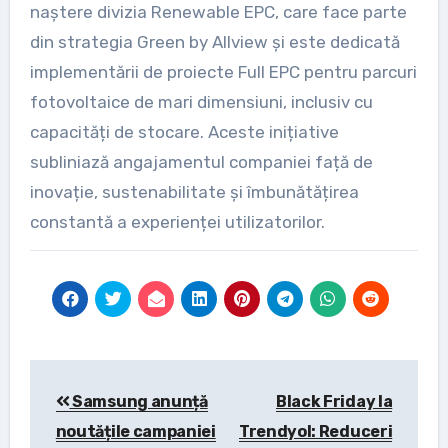
naștere divizia Renewable EPC, care face parte
din strategia Green by Allview și este dedicată
implementării de proiecte Full EPC pentru parcuri
fotovoltaice de mari dimensiuni, inclusiv cu
capacități de stocare. Aceste inițiative
subliniază angajamentul companiei față de
inovație, sustenabilitate și îmbunătățirea
constantă a experienței utilizatorilor.
Post
Samsung anunță
Black Friday la
navigation
noutățile campaniei
Trendyol: Reduceri