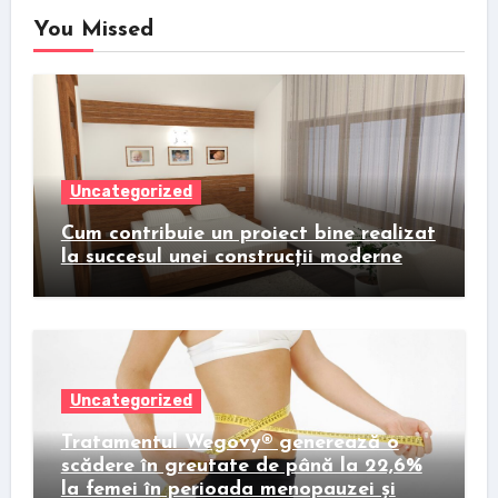
You Missed
Uncategorized
Cum contribuie un proiect bine realizat
la succesul unei construcții moderne
Uncategorized
Tratamentul Wegovy® generează o
scădere în greutate de până la 22,6%
la femei în perioada menopauzei și