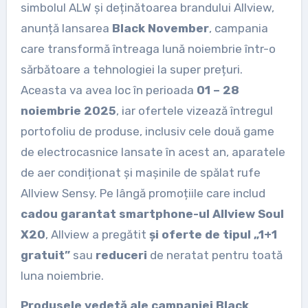
simbolul ALW și deținătoarea brandului Allview,
anunță lansarea
Black November
, campania
care transformă întreaga lună noiembrie într-o
sărbătoare a tehnologiei la super prețuri.
Aceasta va avea loc în perioada
01 – 28
noiembrie 2025
, iar ofertele vizează întregul
portofoliu de produse, inclusiv cele două game
de electrocasnice lansate în acest an, aparatele
de aer condiționat și mașinile de spălat rufe
Allview Sensy. Pe lângă promoțiile care includ
cadou garantat smartphone-ul Allview Soul
X20
, Allview a pregătit
și oferte de tipul „1+1
gratuit”
sau
reduceri
de neratat pentru toată
luna noiembrie.
Produsele vedetă ale campaniei Black