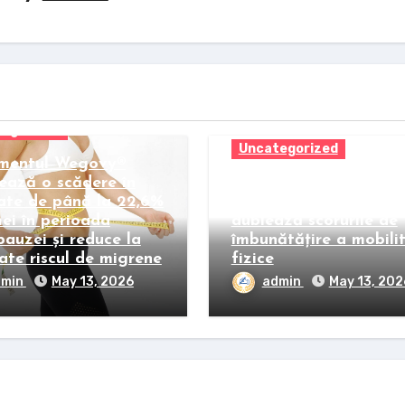
egorized
Uncategorized
mentul Wegovy®
ează o scădere în
Pastila Wegovy gene
ate de până la 22,6%
o slăbire de peste 21%
mei în perioada
dublează scorurile de
auzei și reduce la
îmbunătățire a mobilit
ate riscul de migrene
fizice
dmin
May 13, 2026
admin
May 13, 202