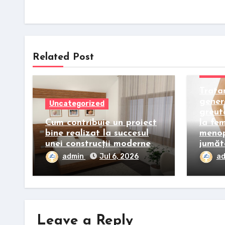
Related Post
Uncat
Trata
gener
Uncategorized
greut
Cum contribuie un proiect
la fe
bine realizat la succesul
menop
unei construcții moderne
jumăt
admin
Jul 6, 2026
a
Leave a Reply