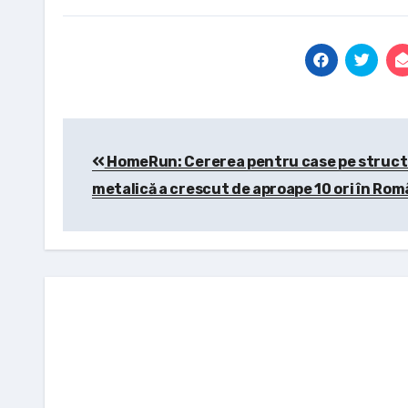
Post
HomeRun: Cererea pentru case pe struct
navigation
metalică a crescut de aproape 10 ori în Rom