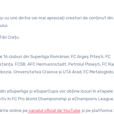
i cu unii dintre cei mai apreciați creatori de conținut din
ului:
Tibi Crețu
16 cluburi din Superliga României: FC Argeș Pitești, FC
stanța, FCSB, AFC Hermannstadt, Petrolul Ploiești, FC Ra
Slobozia, Universitatea Craiova și UTA Arad, FC Metaloglob
i din eSuperliga și eSuperCupa vor obține locuri în etapele
ctiv în FC Pro World Championship și eChampions League
ărite online pe
canalul oficial de YouTube
și pe platforma