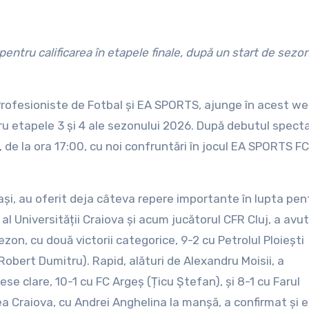
gii Profesioniste de Fotbal și EA SPORTS, ajunge în acest 
ru etapele 3 și 4 ale sezonului 2026. După debutul spect
e, de la ora 17:00, cu noi confruntări în jocul EA SPORTS FC
ași, au oferit deja câteva repere importante în lupta pen
al Universității Craiova și acum jucătorul CFR Cluj, a avu
ezon, cu două victorii categorice, 9-2 cu Petrolul Ploiești
Robert Dumitru). Rapid, alături de Alexandru Moisii, a
se clare, 10-1 cu FC Argeș (Țicu Ștefan), și 8-1 cu Farul
ea Craiova, cu Andrei Anghelina la manșă, a confirmat și 