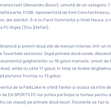
ermannstadt (Alexandru Bucur), urmată de un categoric 7
alaltă parte, FCSB, reprezentată de Emil Constantinescu,
, dar pierdut, 5-6 cu Farul Constanța și Irinel Hauca, a 
ța FC Argeș (Țicu Ștefan).
dinamică și promit două zile de meciuri intense, într-un
e favoritele sezonului. După primele două runde, Alexand
clasamentul golgheterilor cu 18 goluri marcate, urmat de
Arad, ambii cu câte 17 goluri, în timp ce Andrei Anghelina
ă plutonul fruntaș cu 13 goluri.
entul de la ParkLake le oferă fanilor și ocazia să intre di
ii de EA SPORTS FC vor putea participa la turnee pentru 
u cei clasați pe primele două locuri. Înscrierile se fac la