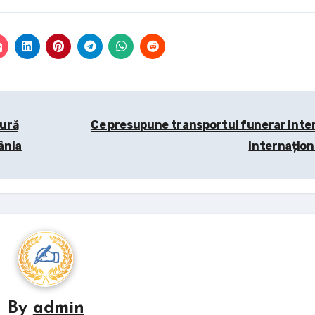
ură
Ce presupune transportul funerar inter
ânia
internațion
By
admin