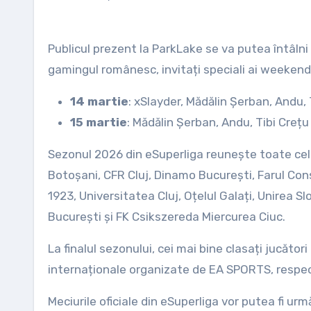
Publicul prezent la ParkLake se va putea întâlni ș
gamingul românesc, invitați speciali ai weekend
14 martie
: xSlayder, Mădălin Șerban, Andu, 
15 martie
: Mădălin Șerban, Andu, Tibi Crețu
Sezonul 2026 din eSuperliga reunește toate cele 
Botoșani, CFR Cluj, Dinamo București, Farul Con
1923, Universitatea Cluj, Oțelul Galați, Unirea 
București și FK Csikszereda Miercurea Ciuc.
La finalul sezonului, cei mai bine clasați jucător
internaționale organizate de EA SPORTS, respe
Meciurile oficiale din eSuperliga vor putea fi urm