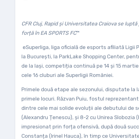
CFR Cluj, Rapid și Universitatea Craiova se luptă pentru calificarea în etapele finale, după un start de sezon în
forță în EA SPORTS FC
™
eSuperliga, liga oficială de esports afiliată Li
la București, la ParkLake Shopping Center, pent
de la Iași, competiția continuă pe 14 și 15 marti
cele 16 cluburi ale Superligii României.
Primele două etape ale sezonului, disputate la I
primele locuri. Răzvan Puiu, fostul reprezentant 
dintre cele mai solide evoluții ale debutului de s
(Alexandru Țenescu), și 8-2 cu Unirea Slobozia (
impresionat prin forța ofensivă, după două succe
Constanța (Irinel Hauca), în timp ce Universitat