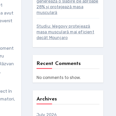
generează o slăbire de aproape
-1
28% și protejează masa
musculară
 a avut
revenit
Studiu: Wegovy protejează
masa musculară mai eficient
decât Mounjaro
 moment
ru
 Răzvan
Recent Comments
,
No comments to show.
rect în
amatori,
Archives
July 2026