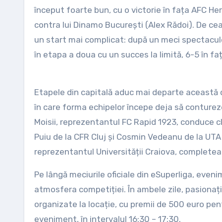
început foarte bun, cu o victorie în fața AFC H
contra lui Dinamo București (Alex Rădoi). De ce
un start mai complicat: după un meci spectaculos
în etapa a doua cu un succes la limită, 6-5 în fa
Etapele din capitală aduc mai departe această 
în care forma echipelor începe deja să conturez
Moisii, reprezentantul FC Rapid 1923, conduce 
Puiu de la CFR Cluj și Cosmin Vedeanu de la UTA 
reprezentantul Universității Craiova, completeaz
Pe lângă meciurile oficiale din eSuperliga, evenim
atmosfera competiției. În ambele zile, pasionaț
organizate la locație, cu premii de 500 euro pentr
eveniment, în intervalul 16:30 – 17:30.