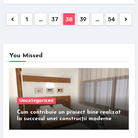
Posts
1
…
37
38
39
…
54
pagination
You Missed
Uncategorized
Cum contribuie un proiect bine realizat
la succesul unei construcții moderne