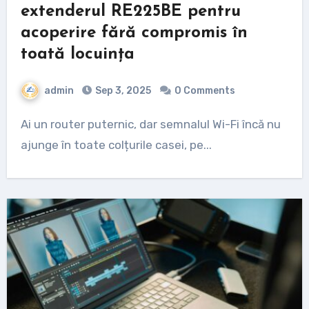
extenderul RE225BE pentru
acoperire fără compromis în
toată locuința
admin
Sep 3, 2025
0 Comments
Ai un router puternic, dar semnalul Wi-Fi încă nu
ajunge în toate colțurile casei, pe...