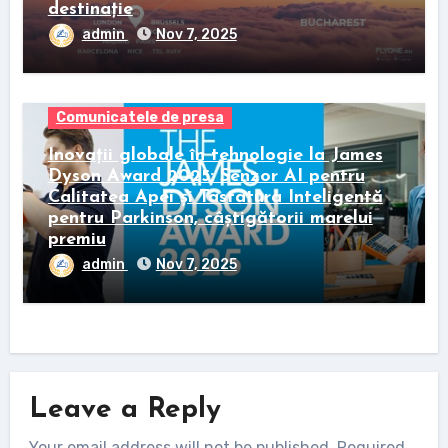
destinație
admin
Nov 7, 2025
Comunicatele de presa
Inovații globale în tehnologie la James
Dyson Award 2025: Senzor AI pentru
Calitatea Apei și Tastatura Inteligentă
pentru Parkinson, câștigătorii marelui
premiu
admin
Nov 7, 2025
Leave a Reply
Your email address will not be published.
Required