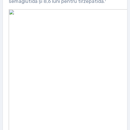
semaglutidă și 8,6 luni pentru tirzepatidă.¹