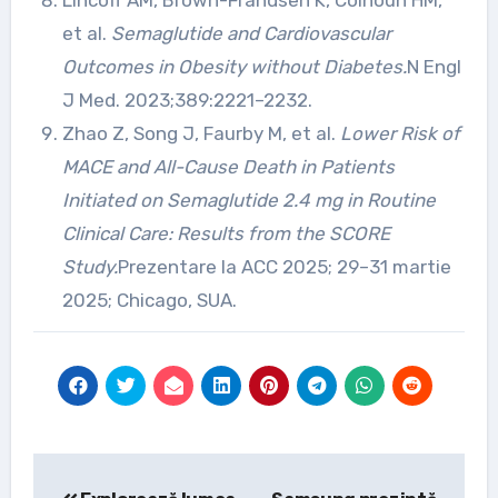
Lincoff AM, Brown-Frandsen K, Colhoun HM,
et al.
Semaglutide and Cardiovascular
Outcomes in Obesity without Diabetes.
N Engl
J Med. 2023;389:2221–2232.
Zhao Z, Song J, Faurby M, et al.
Lower Risk of
MACE and All-Cause Death in Patients
Initiated on Semaglutide 2.4 mg in Routine
Clinical Care: Results from the SCORE
Study.
Prezentare la ACC 2025; 29–31 martie
2025; Chicago, SUA.
Post