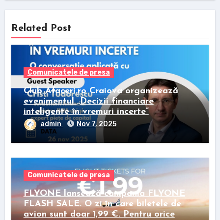
Related Post
Comunicatele de presa
Club Afaceri.ro Craiova organizează
evenimentul „Decizii financiare
inteligente în vremuri incerte”
admin
Nov 7, 2025
Comunicatele de presa
FLYONE lansează campania FLYONE
FLASH SALE. O zi în care biletele de
avion sunt doar 1,99 €. Pentru orice