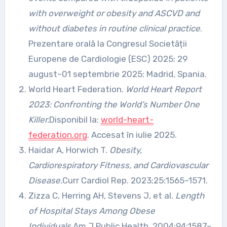
with overweight or obesity and ASCVD and
without diabetes in routine clinical practice
.
Prezentare orală la Congresul Societății
Europene de Cardiologie (ESC) 2025; 29
august–01 septembrie 2025; Madrid, Spania.
World Heart Federation.
World Heart Report
2023: Confronting the World’s Number One
Killer.
Disponibil la:
world-heart-
federation.org
. Accesat în iulie 2025.
Haidar A, Horwich T.
Obesity,
Cardiorespiratory Fitness, and Cardiovascular
Disease.
Curr Cardiol Rep. 2023;25:1565–1571.
Zizza C, Herring AH, Stevens J, et al.
Length
of Hospital Stays Among Obese
Individuals.
Am J Public Health. 2004;94:1587–