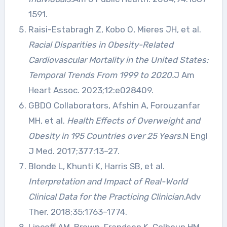
1591.
Raisi-Estabragh Z, Kobo O, Mieres JH, et al.
Racial Disparities in Obesity-Related
Cardiovascular Mortality in the United States:
Temporal Trends From 1999 to 2020.
J Am
Heart Assoc. 2023;12:e028409.
GBDO Collaborators, Afshin A, Forouzanfar
MH, et al.
Health Effects of Overweight and
Obesity in 195 Countries over 25 Years.
N Engl
J Med. 2017;377:13–27.
Blonde L, Khunti K, Harris SB, et al.
Interpretation and Impact of Real-World
Clinical Data for the Practicing Clinician.
Adv
Ther. 2018;35:1763–1774.