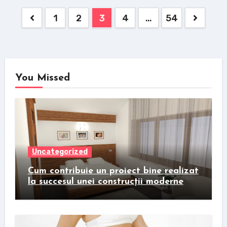
Posts
1
2
3
4
…
54
pagination
You Missed
Uncategorized
Cum contribuie un proiect bine realizat
la succesul unei construcții moderne