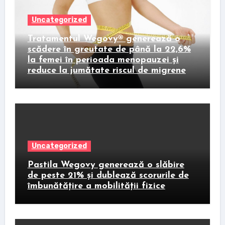
Uncategorized
Tratamentul Wegovy® generează o
scădere în greutate de până la 22,6%
la femei în perioada menopauzei și
reduce la jumătate riscul de migrene
Uncategorized
Pastila Wegovy generează o slăbire
de peste 21% și dublează scorurile de
îmbunătățire a mobilității fizice