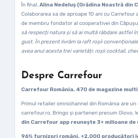
În final,
Alina Nedeluș (Grădina Noastră din 
Colaborarea sa de aproape 10 ani cu Carrefour a
de membru fondator al cooperativei din Căpuș
să respecți natura și să ai multă răbdare astfel în
gust. În prezent livrăm la raft roșii convenționale
avea anul acesta trei varietăți: roșii cocktail, cherr
Despre Carrefour
Carrefour România. 470 de magazine multi-f
Primul retailer omnichannel din România are un 
carrefour.ro, Bringo și parteneri precum Glovo, W
din Carrefour app reunește 3+ milioane de u
96% furnizori români. +2.000 producători lo