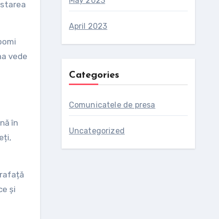
May 2023
istarea
April 2023
pomi
ana vede
Categories
Comunicatele de presa
ână în
Uncategorized
ți,
rafață
ce și