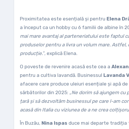
Proximitatea este esențială și pentru
Elena D
a început ca un hobby cu 6 familii de albine în 
mai mare avantaj al parteneriatului este faptul c
produselor pentru a livra un volum mare. Astfel,
producție.
”, explică Elena.
O poveste de revenire acasă este cea a
Alexan
pentru a cultiva lavandă. Businessul
Lavanda V
afacere care produce uleiuri esențiale și apă de
sărbătorilor din 2025: „
Ne dorim să ajungem cu p
țară și să dezvoltăm businessul pe care l-am con
acasă din Italia cu viziunea de a ne crea colțișor
În Buzău,
Nina Ispas
duce mai departe tradiția f