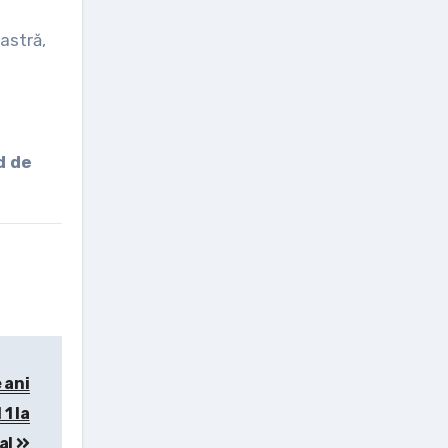
astră,
d de
 ani
1 la
al