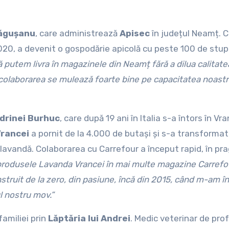
răgușanu
, care administrează
Apisec
în județul Neamț. 
2020, a devenit o gospodărie apicolă cu peste 100 de stupi
ă putem livra în magazinele din Neamț fără a dilua calitate
 colaborarea se mulează foarte bine pe capacitatea noast
drinei Burhuc
, care după 19 ani în Italia s-a întors în Vr
rancei
a pornit de la 4.000 de butași și s-a transformat
 lavandă. Colaborarea cu Carrefour a început rapid, în pra
rodusele Lavanda Vrancei în mai multe magazine Carrefo
struit de la zero, din pasiune, încă din 2015, când m-am î
ul nostru mov.”
amiliei prin
Lăptăria lui Andrei
. Medic veterinar de prof