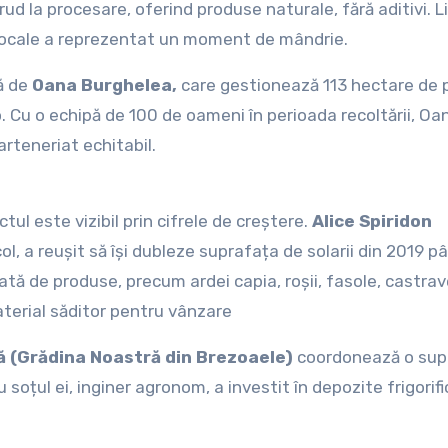
rud la procesare, oferind produse naturale, fără aditivi. L
e locale a reprezentat un moment de mândrie.
tă de
Oana Burghelea,
care gestionează 113 hectare de 
bio. Cu o echipă de 100 de oameni în perioada recoltării, O
arteneriat echitabil.
tul este vizibil prin cifrele de creștere.
Alice Spiridon
col, a reușit să își dubleze suprafața de solarii din 2019 p
tă de produse, precum ardei capia, roșii, fasole, castrave
aterial săditor pentru vânzare
ă (Grădina Noastră din Brezoaele)
coordonează o sup
soțul ei, inginer agronom, a investit în depozite frigorifi