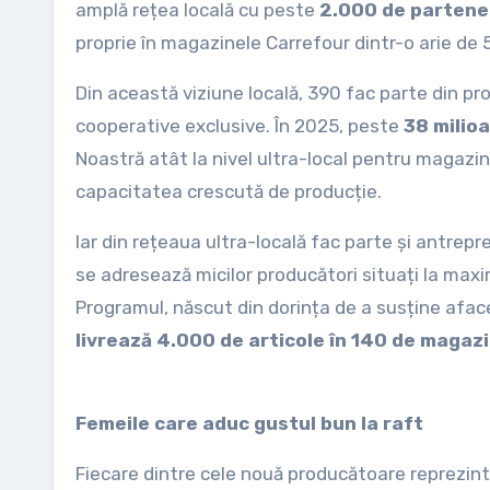
amplă rețea locală cu peste
2.000 de partene
proprie în magazinele Carrefour dintr-o arie de 
Din această viziune locală, 390 fac parte din pro
cooperative exclusive. În 2025, peste
38 milio
Noastră atât la nivel ultra-local pentru magazine
capacitatea crescută de producție.
Iar din rețeaua ultra-locală fac parte și antrepr
se adresează micilor producători situați la max
Programul, născut din dorința de a susține afac
livrează 4.000 de articole în 140 de magaz
Femeile care aduc gustul bun la raft
Fiecare dintre cele nouă producătoare reprezin