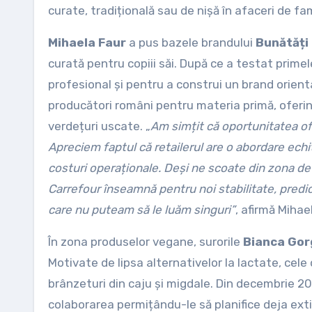
curate, tradițională sau de nișă în afaceri de fa
Mihaela Faur
a pus bazele brandului
Bunătăți
curată pentru copiii săi. După ce a testat prime
profesional și pentru a construi un brand orient
producători români pentru materia primă, oferind
verdețuri uscate. „
Am simțit că oportunitatea ofe
Apreciem faptul că retailerul are o abordare echi
costuri operaționale. Deși ne scoate din zona de 
Carrefour înseamnă pentru noi stabilitate, predic
care nu puteam să le luăm singuri”
, afirmă Mihae
În zona produselor vegane, surorile
Bianca Gor
Motivate de lipsa alternativelor la lactate, cele
brânzeturi din caju și migdale. Din decembrie 20
colaborarea permițându-le să planifice deja exti