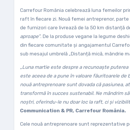
Carrefour România celebrează luna femeilor prin recunoașterea măiestriei artizanelor care aduc gustul bun la
raft în fiecare zi. Nouă femei antreprenor, parte
de furnizori care livrează de la 50 km distanț
aproape”
. De la produse vegane la legume deshidr
din fiecare comunitate și angajamentul Carrefo
sub mesajul umbrelă „Distanță mică, mândrie ma
„Luna martie este despre a recunoaște puterea f
este aceea de a pune în valoare făuritoarele de bu
nouă antreprenoare sunt dovada că pasiunea, atunc
transformă în succes sustenabil. Ne mândrim să f
noștri, oferindu-le nu doar loc la raft, ci și vizibil
Communication & PR, Carrefour România.
Cele nouă antreprenoare sunt reprezentative pen