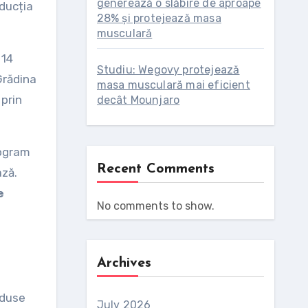
generează o slăbire de aproape
oducția
28% și protejează masa
musculară
 14
Studiu: Wegovy protejează
Grădina
masa musculară mai eficient
 prin
decât Mounjaro
ogram
Recent Comments
ază.
e
No comments to show.
Archives
oduse
July 2026