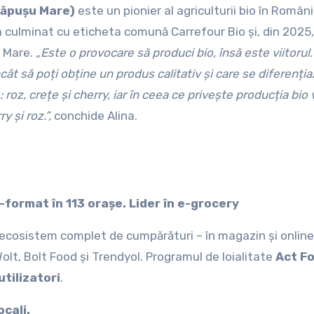
Căpușu Mare)
este un pionier al agriculturii bio în Români
 culminat cu eticheta comună Carrefour Bio și, din 2025, 
u Mare.
„Este o provocare să produci bio, însă este viitorul.
cât să poți obține un produs calitativ și care se diferenția
: roz, crețe și cherry, iar în ceea ce privește producția bio
y și roz.”,
conchide Alina.
ormat în 113 orașe. Lider în e-grocery
ecosistem complet de cumpărături – în magazin și online,
olt, Bolt Food și Trendyol. Programul de loialitate
Act F
tilizatori
.
cali.