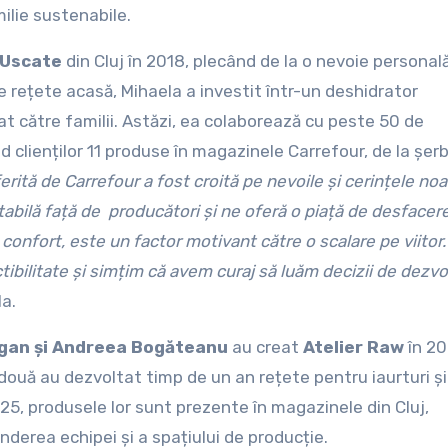
milie sustenabile.
 Uscate
din Cluj în 2018, plecând de la o nevoie personal
le rețete acasă, Mihaela a investit într-un deshidrator
at către familii. Astăzi, ea colaborează cu peste 50 de
 clienților 11 produse în magazinele Carrefour, de la șerb
rită de Carrefour a fost croită pe nevoile și cerințele noa
tabilă față de producători și ne oferă o piață de desfacere
confort, este un factor motivant către o scalare pe viitor.
tibilitate și simțim că avem curaj să luăm decizii de dezvo
la.
gan și Andreea Bogăteanu
au creat
Atelier Raw
în 20
 două au dezvoltat timp de un an rețete pentru iaurturi și
25, produsele lor sunt prezente în magazinele din Cluj,
nderea echipei și a spațiului de producție.