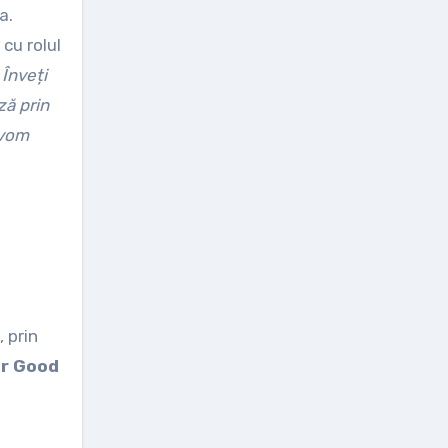
a.
cu rolul
 Înveți
ză prin
 vom
 prin
or Good