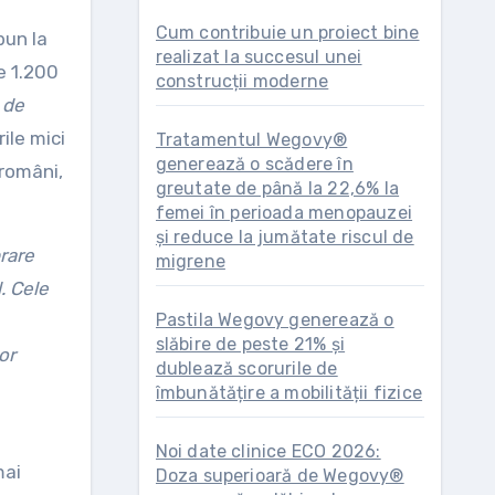
Cum contribuie un proiect bine
realizat la succesul unei
e 1.200
construcții moderne
, de
ile mici
Tratamentul Wegovy®
generează o scădere în
români,
greutate de până la 22,6% la
femei în perioada menopauzei
și reduce la jumătate riscul de
rare
migrene
. Cele
Pastila Wegovy generează o
slăbire de peste 21% și
or
dublează scorurile de
îmbunătățire a mobilității fizice
Noi date clinice ECO 2026:
mai
Doza superioară de Wegovy®