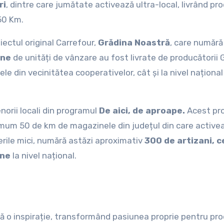
ri
, dintre care jumătate activează ultra-local, livrând pr
50 Km.
iectul original Carrefour,
Grădina Noastră
, care numără
ane
de unități de vânzare au fost livrate de producătorii 
le din vecinitătea cooperativelor, cât și la nivel național
enorii locali din programul
De aici, de aproape.
Acest pr
imum 50 de km de magazinele din județul din care active
erile mici, numără astăzi aproximativ
300 de artizani, c
ine
la nivel național.
tă o inspirație, transformând pasiunea proprie pentru pr