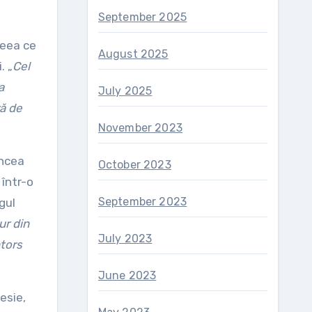
September 2025
Ceea ce
August 2025
. „
Cel
a
July 2025
ră de
November 2023
ancea
October 2023
 într-o
September 2023
gul
ur din
July 2023
ntors
June 2023
esie,