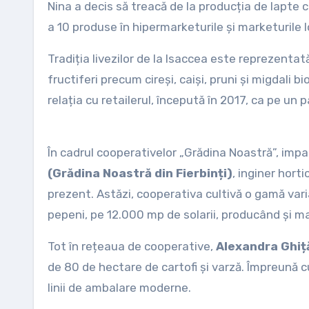
Nina a decis să treacă de la producția de lapte c
a 10 produse în hipermarketurile și marketuril
Tradiția livezilor de la Isaccea este reprezenta
fructiferi precum cireși, caiși, pruni și migdali 
relația cu retailerul, începută în 2017, ca pe un p
În cadrul cooperativelor „Grădina Noastră”, impac
(Grădina Noastră din Fierbinți)
, inginer horti
prezent. Astăzi, cooperativa cultivă o gamă varia
pepeni, pe 12.000 mp de solarii, producând și m
Tot în rețeaua de cooperative,
Alexandra Ghiț
de 80 de hectare de cartofi și varză. Împreună cu 
linii de ambalare moderne.