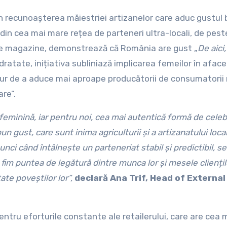
 din cea mai mare rețea de parteneri ultra-locali, de pest
ă de magazine, demonstrează că România are gust „
De aici
atate, inițiativa subliniază implicarea femeilor în afacer
ur de a aduce mai aproape producătorii de consumatorii 
re”.
eminină, iar pentru noi, cea mai autentică formă de celeb
n gust, care sunt inima agriculturii și a artizanatului local
i când întâlnește un parteneriat stabil și predictibil, se
im puntea de legătură dintre munca lor și mesele cliențil
itate poveștilor lor”,
declară Ana Trif, Head of External
tru eforturile constante ale retailerului, care are cea 