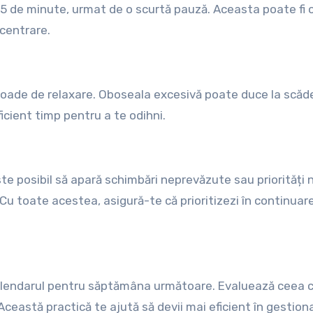
 de minute, urmat de o scurtă pauză. Aceasta poate fi 
centrare.
rioade de relaxare. Oboseala excesivă poate duce la scăd
ficient timp pentru a te odihni.
ste posibil să apară schimbări neprevăzute sau priorități n
. Cu toate acestea, asigură-te că prioritizezi în continuar
 calendarul pentru săptămâna următoare. Evaluează ceea c
 Această practică te ajută să devii mai eficient în gestion