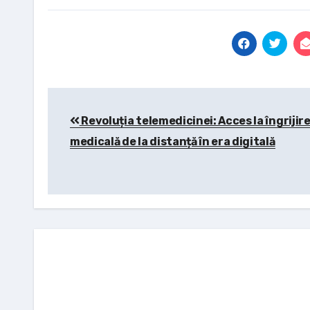
Post
Revoluția telemedicinei: Acces la îngrijir
navigation
medicală de la distanță în era digitală