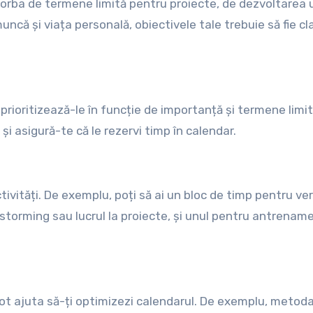
vorba de termene limită pentru proiecte, de dezvoltarea 
uncă și viața personală, obiectivele tale trebuie să fie cl
i prioritizează-le în funcție de importanță și termene limit
și asigură-te că le rezervi timp în calendar.
tivități. De exemplu, poți să ai un bloc de timp pentru ver
instorming sau lucrul la proiecte, și unul pentru antrenam
pot ajuta să-ți optimizezi calendarul. De exemplu, metod