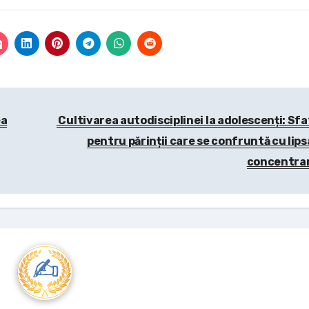
ea
Cultivarea autodisciplinei la adolescenți: Sfa
pentru părinții care se confruntă cu lips
concentra