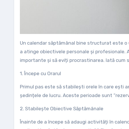
Un calendar săptămânal bine structurat este o unealtă esențială pentru a-ți gestiona timpul eficient și pentru
a atinge obiectivele personale și profesionale. A
importante și să eviți procrastinarea. Iată cum
1. Începe cu Orarul
Primul pas este să stabilești orele în care ești ang
ședințele de lucru. Aceste perioade sunt “rezervat
2. Stabilește Obiective Săptămânale
Înainte de a începe să adaugi activități în calen