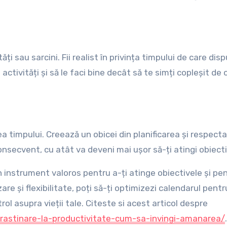
 sau sarcini. Fii realist în privința timpului de care dispu
activități și să le faci bine decât să te simți copleșit de o
a timpului. Creează un obicei din planificarea și respect
nsecvent, cu atât va deveni mai ușor să-ți atingi obiecti
instrument valoros pentru a-ți atinge obiectivele și pen
izare și flexibilitate, poți să-ți optimizezi calendarul pentr
rol asupra vieții tale. Citeste si acest articol despre
rastinare-la-productivitate-cum-sa-invingi-amanarea/
.