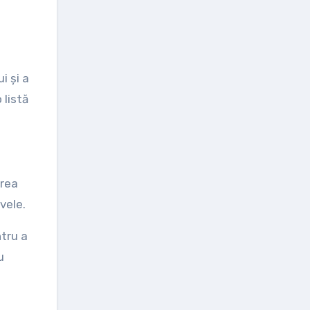
i și a
 listă
area
vele.
tru a
u