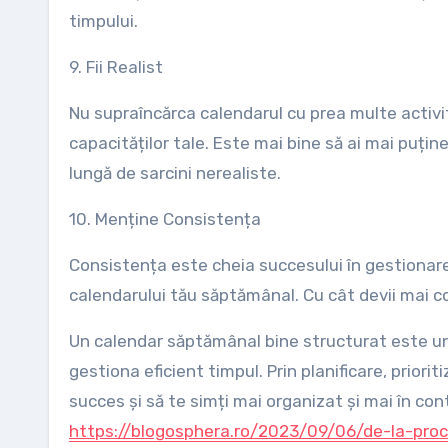
timpului.
9. Fii Realist
Nu supraîncărca calendarul cu prea multe activități
capacităților tale. Este mai bine să ai mai puține 
lungă de sarcini nerealiste.
10. Menține Consistența
Consistența este cheia succesului în gestionare
calendarului tău săptămânal. Cu cât devii mai co
Un calendar săptămânal bine structurat este un 
gestiona eficient timpul. Prin planificare, priorit
succes și să te simți mai organizat și mai în cont
https://blogosphera.ro/2023/09/06/de-la-proc