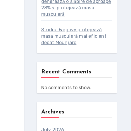
generează o slăbire de aproape
28% și protejează masa
musculară
Studiu: Wegovy protejează
masa musculară mai eficient
decât Mounjaro
Recent Comments
No comments to show.
Archives
July 2026