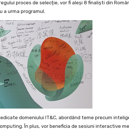
ului proces de selecție, vor fi aleși 8 finaliști din Român
ru a urma programul.
re dedicate domeniului IT&C, abordând teme precum inteli
 computing. În plus, vor beneficia de sesiuni interactive m