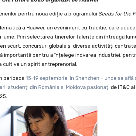
rierilor pentru noua ediție a programului
Seeds for the F
blematică a Huawei, un eveniment cu tradiție, care aduce
 lume. Prin selectarea tinerelor talente din întreaga lum
n scurt, concursuri globale și diverse activități centrate 
ă importantă pentru a înțelege inovarea industriei, pent
cultiva un spirit antreprenorial.
în perioada
15-19 septembrie, în Shenzhen – unde se află 
rii studenți din România și Moldova pasionați
de IT&C ai 
25.