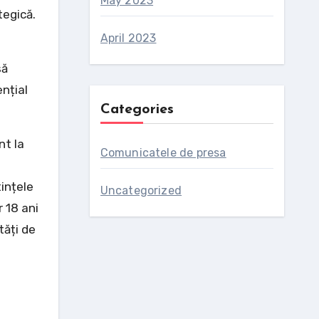
May 2023
tegică.
April 2023
să
nțial
Categories
nt la
Comunicatele de presa
ințele
Uncategorized
r 18 ani
tăți de