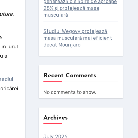
generează o slăbire de aproape
28% și protejează masa
uture
.
musculară
Studiu: Wegovy protejează
e
masa musculară mai eficient
decât Mounjaro
în jurul
ru a
Recent Comments
sediul
oricărei
No comments to show.
Archives
July 2026