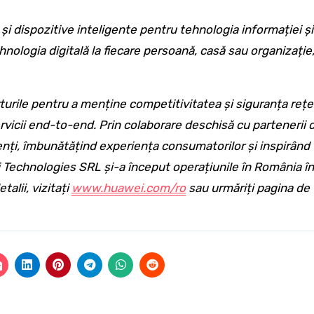
și dispozitive inteligente pentru tehnologia informației și
nologia digitală la fiecare persoană, casă sau organizație
urile pentru a menține competitivitatea și siguranța rețe
ervicii end-to-end. Prin colaborare deschisă cu partenerii 
nți, îmbunătățind experiența consumatorilor și inspirând
 Technologies SRL și-a început operațiunile în România în
alii, vizitați
www.huawei.com/ro
sau urmăriți pagina de