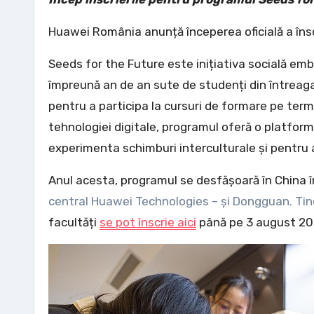
Huawei România anunță începerea oficială a însc
Seeds for the Future este inițiativa socială em
împreună an de an sute de studenți din întreaga
pentru a participa la cursuri de formare pe terme
tehnologiei digitale, programul oferă o platform
experimenta schimburi interculturale și pentru a 
Anul acesta, programul se desfășoară în China 
central Huawei Technologies – și Dongguan. Tine
facultăți
se pot înscrie aici
până pe 3 august 20