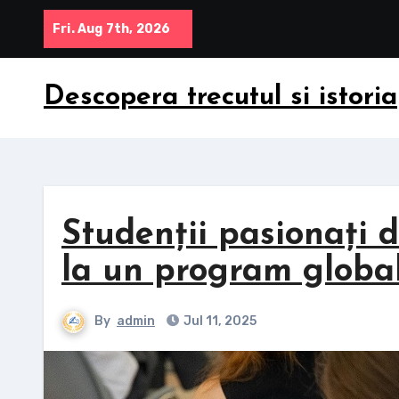
Skip
Fri. Aug 7th, 2026
to
content
Descopera trecutul si istoria
Studenții pasionați 
la un program global
By
admin
Jul 11, 2025