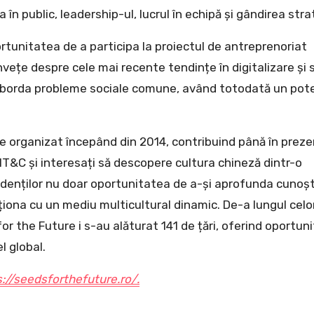
n public, leadership-ul, lucrul în echipă și gândirea stra
rtunitatea de a participa la proiectul de antreprenoriat
vețe despre cele mai recente tendințe în digitalizare și 
 aborda probleme sociale comune, având totodată un pote
 organizat începând din 2014, contribuind până în preze
T&C și interesați să descopere cultura chineză dintr-o
tudenților nu doar oportunitatea de a-și aprofunda cunoșt
acționa cu un mediu multicultural dinamic. De-a lungul celo
r the Future i s-au alăturat 141 de țări, oferind oportuni
l global.
://seedsforthefuture.ro/.