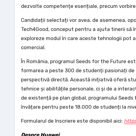
dezvolte competențe esențiale, precum vorbirea î
Candidații selectați vor avea, de asemenea, opo
Tech4Good, conceput pentru a ajuta tinerii să în
exploreze modul în care aceste tehnologii pot
comercial.
În România, programul Seeds for the Future este
formarea a peste 300 de studenți pasionați de I
perspectivă directă. Această inițiativă oferă s
tehnice și abilitățile personale, ci și de a inter
de existență pe plan global, programului Seeds fo
învățare pentru peste 18.000 de studenți la nive
Formularul de înscriere este disponibil aici:
https
Despre Huawei