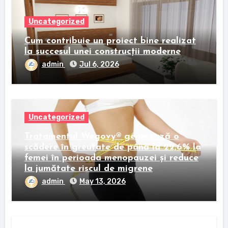
Uncategorized
Cum contribuie un proiect bine realizat
la succesul unei construcții moderne
admin
Jul 6, 2026
Uncategorized
Tratamentul Wegovy® generează o
scădere în greutate de până la 22,6% la
femei în perioada menopauzei și reduce
la jumătate riscul de migrene
admin
May 13, 2026