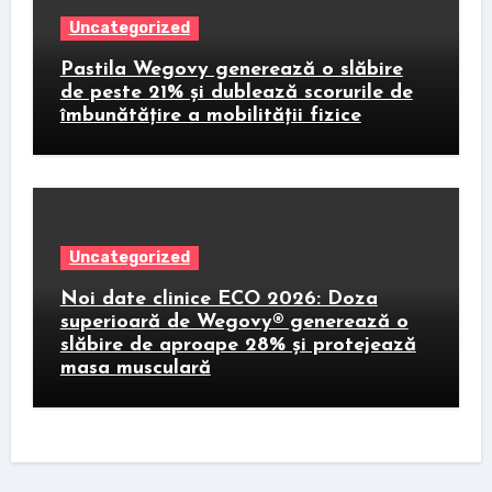
Uncategorized
Pastila Wegovy generează o slăbire
de peste 21% și dublează scorurile de
îmbunătățire a mobilității fizice
Uncategorized
Noi date clinice ECO 2026: Doza
superioară de Wegovy® generează o
slăbire de aproape 28% și protejează
masa musculară