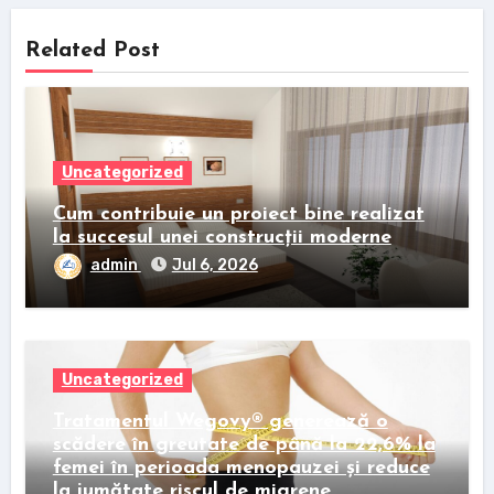
Related Post
Uncategorized
Cum contribuie un proiect bine realizat
la succesul unei construcții moderne
admin
Jul 6, 2026
Uncategorized
Tratamentul Wegovy® generează o
scădere în greutate de până la 22,6% la
femei în perioada menopauzei și reduce
la jumătate riscul de migrene