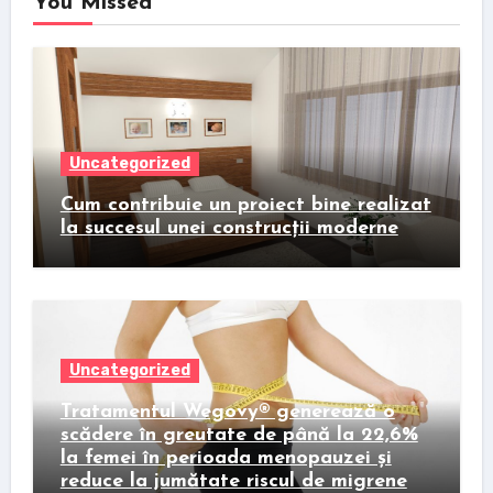
You Missed
Uncategorized
Cum contribuie un proiect bine realizat
la succesul unei construcții moderne
Uncategorized
Tratamentul Wegovy® generează o
scădere în greutate de până la 22,6%
la femei în perioada menopauzei și
reduce la jumătate riscul de migrene