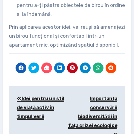
pentru a-ți păstra obiectele de birou în ordine
și la îndemână.
Prin aplicarea acestor idei, vei reuși să amenajezi
un birou funcțional și confortabil într-un
apartament mic, optimizând spațiul disponibil.
Post
Idei pentru un stil
Importanța
navigation
de viață activ în
conservării
timpul verii
biodiversității în
fața crizei ecologice