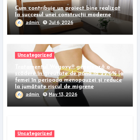
Cum contribuie un proiect bine realizat
la succesul unei construcții moderne
admin
Jul 6, 2026
Uncategorized
Tratamentul Wegovy® generează o
scădere în greutate de până la 22,6% la
femei în perioada menopauzei și reduce
la jumătate riscul de migrene
admin
May 13, 2026
Uncategorized