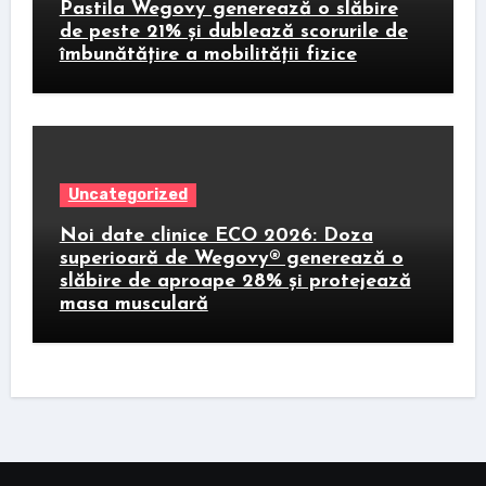
Pastila Wegovy generează o slăbire
de peste 21% și dublează scorurile de
îmbunătățire a mobilității fizice
Uncategorized
Noi date clinice ECO 2026: Doza
superioară de Wegovy® generează o
slăbire de aproape 28% și protejează
masa musculară