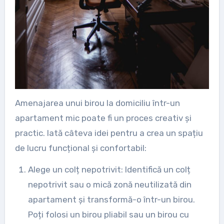
Amenajarea unui birou la domiciliu într-un
apartament mic poate fi un proces creativ și
practic. Iată câteva idei pentru a crea un spațiu
de lucru funcțional și confortabil:
Alege un colț nepotrivit: Identifică un colț
nepotrivit sau o mică zonă neutilizată din
apartament și transformă-o într-un birou.
Poți folosi un birou pliabil sau un birou cu