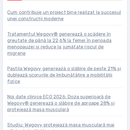
Cum contribuie un proiect bine realizat la succesul
unei construcții moderne
Tratamentul Wegovy® generează o scădere în
greutate de până la 22,6% la femei în perioada
menopauzei și reduce la jumătate riscul de
migrene
Pastila Wegovy generează o slăbire de peste 21% și
dublează scorurile de îmbunătățire a mobilității
fizice
Noi date clinice ECO 2026: Doza superioară de
Wegovy® generează o slăbire de aproape 28% și
protejează masa musculară
Studiu: Wegovy protejează masa musculară mai