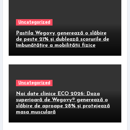
Uncategorized
Pastila Wegovy generează o slăbire
de peste 21% și dublează scorurile de
îmbunătățire a mobilității fizice
Uncategorized
Noi date clinice ECO 2026: Doza
superioară de Wegovy® generează o
slăbire de aproape 28% și protejează
masa musculară