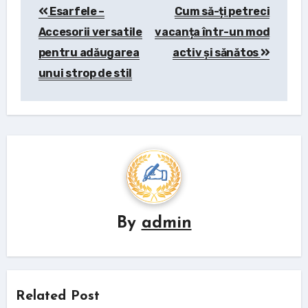
Esarfele –
Cum să-ți petreci
navigation
Accesorii versatile
vacanța într-un mod
pentru adăugarea
activ și sănătos
unui strop de stil
By
admin
Related Post