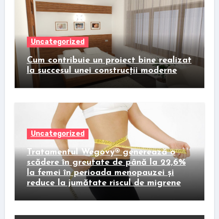
Uncategorized
Cum contribuie un proiect bine realizat
la succesul unei construcții moderne
Uncategorized
Tratamentul Wegovy® generează o
scădere în greutate de până la 22,6%
la femei în perioada menopauzei și
reduce la jumătate riscul de migrene