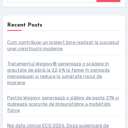
Recent Posts
Cum contribuie un proiect bine realizat la succesul
unei construcții moderne
Tratamentul Wegovy® generează o scădere în
greutate de până la 22,6% la femei în perioada
menopauzei și reduce la jumătate riscul de
migrene
Pastila Wegovy generează o slăbire de peste 21% și
dublează scorurile de îmbunătățire a mobilității
fizice
Noi date clinice ECO 2026: Doza superioară de