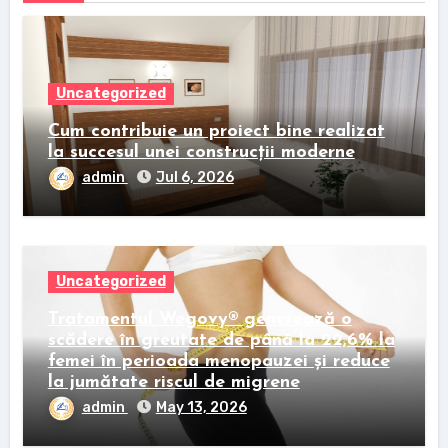
Uncategorized
Cum contribuie un proiect bine realizat
la succesul unei construcții moderne
admin
Jul 6, 2026
Uncategorized
Tratamentul Wegovy® generează o
scădere în greutate de până la 22,6% la
femei în perioada menopauzei și reduce
la jumătate riscul de migrene
admin
May 13, 2026