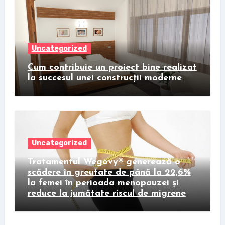
Uncategorized
Cum contribuie un proiect bine realizat
la succesul unei construcții moderne
Uncategorized
Tratamentul Wegovy® generează o
scădere în greutate de până la 22,6%
la femei în perioada menopauzei și
reduce la jumătate riscul de migrene