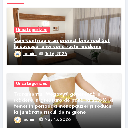
Uncategorized
Cum contribuie un proiect bine realizat
la succesul unei construcții moderne
admin
Jul 6, 2026
Uncategorized
Tratamentul Wegovy® generează o
scădere în greutate de până la 22,6% la
femei în perioada menopauzei și reduce
la jumătate riscul de migrene
admin
May 13, 2026