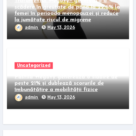
Tratamentul Wegovy® generează o
scădere în greutate de până la 22,6% la
femei în perioada menopauzei și reduce
la jumătate riscul de migrene
admin
May 13, 2026
Uncategorized
Pastila Wegovy generează o slăbire de
peste 21% și dublează scorurile de
îmbunătățire a mobilității fizice
admin
May 13, 2026