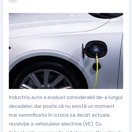
Industria auto a evoluat considerabil de-a lungul
decadelor, dar poate că nu există un moment
mai semnificativ în istoria sa decât actuala
revoluție a vehiculelor electrice (VE). Cu