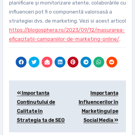
planificare și monitorizare atente, colaborările cu
influenceri pot fi o componentă valoroasă a
strategiei dvs. de marketing. Vezi si acest articol
https://blogosphera.ro/2023/09/12/masurarea-
eficacitatii-campaniilor-de-marketing-online/
.
Post
Importanța
Importanța
navigation
Conținutului de
Influencerilor în
Calitate în
Marketingul pe
Strategia ta de SEO
Social Media