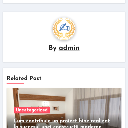
By
admin
Related Post
Uncategorized
Cum contribuie un proiect bine realizat
la succesul unei construcții moderne