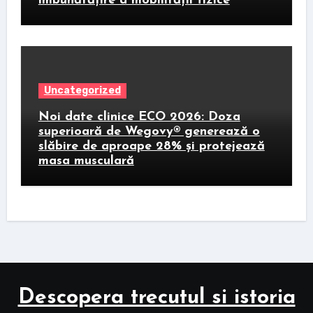
îmbunătățire a mobilității fizice
Uncategorized
Noi date clinice ECO 2026: Doza
superioară de Wegovy® generează o
slăbire de aproape 28% și protejează
masa musculară
Descopera trecutul si istoria