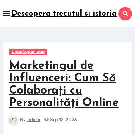
Skip
to
Descopera trecutul si istoria
content
Uncategorized
Marketingul de
Influenceri: Cum Să
Colaborați cu
Personalități Online
By
admin
Sep 12, 2023