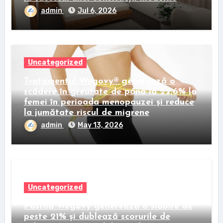
admin
Jul 6, 2026
Uncategorized
Tratamentul Wegovy® generează o
scădere în greutate de până la 22,6% la
femei în perioada menopauzei și reduce
la jumătate riscul de migrene
admin
May 13, 2026
Uncategorized
Pastila Wegovy generează o slăbire de
peste 21% și dublează scorurile de