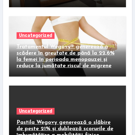
Uncategorized
Tratamentul Wegovy® generează o
scădere în greutate de până la 22,6%
la femei în perioada menopauzei și
reduce la jumătate riscul de migrene
Uncategorized
Pastila Wegovy generează o slăbire
de peste 21% și dublează scorurile de