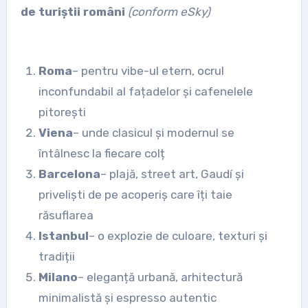
de turiștii români
(conform eSky)
Roma
– pentru vibe-ul etern, ocrul
inconfundabil al fațadelor și cafenelele
pitorești
Viena
– unde clasicul și modernul se
întâlnesc la fiecare colț
Barcelona
– plajă, street art, Gaudí și
priveliști de pe acoperiș care îți taie
răsuflarea
Istanbul
– o explozie de culoare, texturi și
tradiții
Milano
– eleganță urbană, arhitectură
minimalistă și espresso autentic