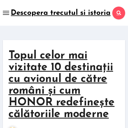
Skip
to
Descopera trecutul si istoria
content
Topul celor mai
vizitate 10 destinații
cu avionul de către
români și cum
HONOR redefinește
călătoriile moderne