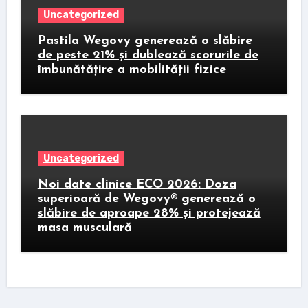
Uncategorized
Pastila Wegovy generează o slăbire
de peste 21% și dublează scorurile de
îmbunătățire a mobilității fizice
Uncategorized
Noi date clinice ECO 2026: Doza
superioară de Wegovy® generează o
slăbire de aproape 28% și protejează
masa musculară