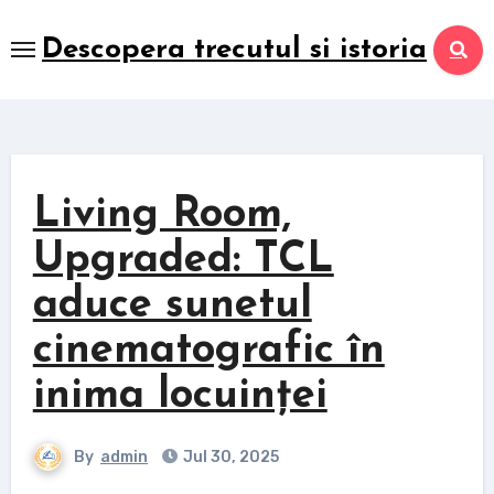
Skip
to
Descopera trecutul si istoria
content
Living Room,
Upgraded: TCL
aduce sunetul
cinematografic în
inima locuinței
By
admin
Jul 30, 2025