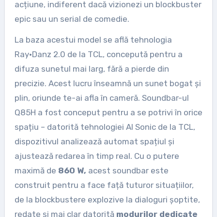
acțiune, indiferent dacă vizionezi un blockbuster
epic sau un serial de comedie.
La baza acestui model se află tehnologia
Ray·Danz 2.0 de la TCL, concepută pentru a
difuza sunetul mai larg, fără a pierde din
precizie. Acest lucru înseamnă un sunet bogat și
plin, oriunde te-ai afla în cameră. Soundbar-ul
Q85H a fost conceput pentru a se potrivi în orice
spațiu – datorită tehnologiei AI Sonic de la TCL,
dispozitivul analizează automat spațiul și
ajustează redarea în timp real. Cu o putere
maximă de
860 W,
acest soundbar este
construit pentru a face față tuturor situațiilor,
de la blockbustere explozive la dialoguri șoptite,
redate și mai clar datorită
modurilor dedicate