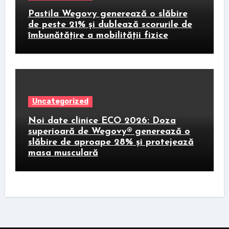
Pastila Wegovy generează o slăbire
de peste 21% și dublează scorurile de
îmbunătățire a mobilității fizice
Uncategorized
Noi date clinice ECO 2026: Doza
superioară de Wegovy® generează o
slăbire de aproape 28% și protejează
masa musculară