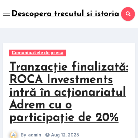
Skip
to
Descopera trecutul si istoria
content
Comunicatele de presa
Tranzacție finalizată:
ROCA Investments
intră în acționariatul
Adrem cu o
participație de 20%
By
admin
Aug 12, 2025