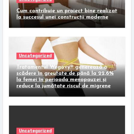
Cum contribuie un proiect bine realizat
la succesul unei construcții moderne
Uncategorized
Tratamentul Wegovy® generează o
scădere în greutate de până la 22,6%
la femei în perioada menopauzei și
reduce la jumătate riscul de migrene
Uncategorized