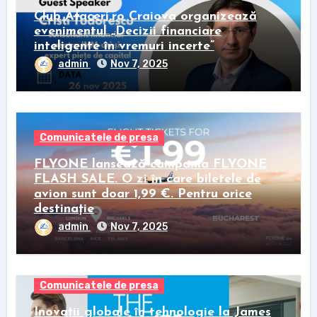
Club Afaceri.ro Craiova organizează
evenimentul „Decizii financiare
inteligente în vremuri incerte”
admin
Nov 7, 2025
Comunicatele de presa
FLYONE lansează campania FLYONE
FLASH SALE. O zi în care biletele de
avion sunt doar 1,99 €. Pentru orice
destinație
admin
Nov 7, 2025
Comunicatele de presa
Inovații globale în tehnologie la James