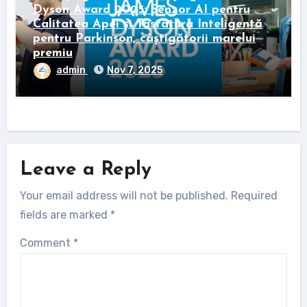
Dyson Award 2025: Senzor AI pentru
Calitatea Apei și Tastatura Inteligentă
pentru Parkinson, câștigătorii marelui
premiu
admin
Nov 7, 2025
Leave a Reply
Your email address will not be published.
Required
fields are marked
*
Comment
*