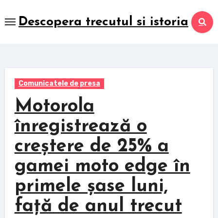
Skip
to
Descopera trecutul si istoria
content
Comunicatele de presa
Motorola
înregistrează o
creștere de 25% a
gamei moto edge în
primele șase luni,
față de anul trecut