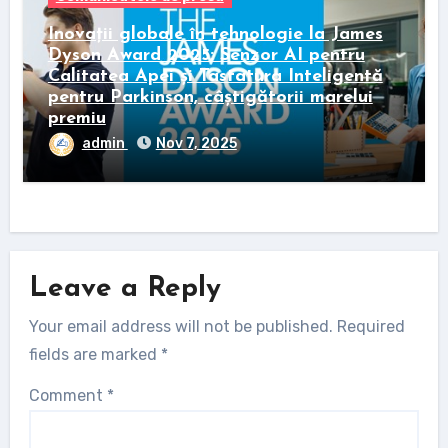
Inovații globale în tehnologie la James
Dyson Award 2025: Senzor AI pentru
Calitatea Apei și Tastatura Inteligentă
pentru Parkinson, câștigătorii marelui
premiu
admin
Nov 7, 2025
Leave a Reply
Your email address will not be published.
Required
fields are marked
*
Comment
*