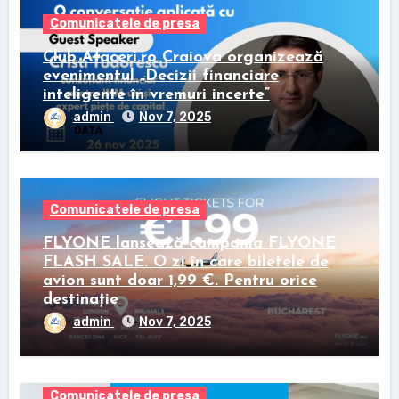
Comunicatele de presa
Club Afaceri.ro Craiova organizează
evenimentul „Decizii financiare
inteligente în vremuri incerte”
admin
Nov 7, 2025
Comunicatele de presa
FLYONE lansează campania FLYONE
FLASH SALE. O zi în care biletele de
avion sunt doar 1,99 €. Pentru orice
destinație
admin
Nov 7, 2025
Comunicatele de presa