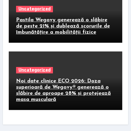
Uncategorized
Pastila Wegovy generează o slăbire
de peste 21% și dublează scorurile de
îmbunătățire a mobilității fizice
Uncategorized
Noi date clinice ECO 2026: Doza
superioară de Wegovy® generează o
slăbire de aproape 28% și protejează
masa musculară