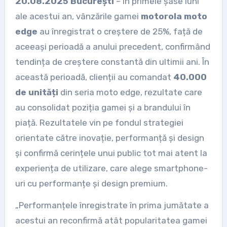
20.08.2025 București
– În primele șase luni
ale acestui an, vânzările gamei
motorola moto
edge
au înregistrat o creștere de 25%, față de
aceeași perioadă a anului precedent, confirmând
tendința de creștere constantă din ultimii ani. În
această perioadă, clienții au comandat
40.000
de unități
din seria moto edge, rezultate care
au consolidat poziția gamei și a brandului în
piață. Rezultatele vin pe fondul strategiei
orientate către inovație, performanță și design
și confirmă cerințele unui public tot mai atent la
experiența de utilizare, care alege smartphone-
uri cu performanțe și design premium.
„Performanțele înregistrate în prima jumătate a
acestui an reconfirmă atât popularitatea gamei