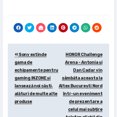
Post
Sony extinde
HONOR Challenge
navigation
gama de
Arena – Antonia și
echipamente pentru
Dan Cadar vin
gaming INZONE și
sâmbăta aceasta la
lansează noi căști,
Altex București Nord
alături de multe alte
într-un eveniment
produse
de prezentare a
celui mai subțire