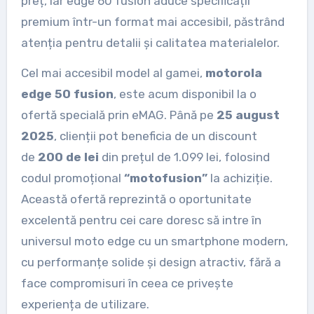
preț, iar edge 60 fusion aduce specificații
premium într-un format mai accesibil, păstrând
atenția pentru detalii și calitatea materialelor.
Cel mai accesibil model al gamei,
motorola
edge 50 fusion
, este acum disponibil la o
ofertă specială prin eMAG. Până pe
25 august
2025
, clienții pot beneficia de un discount
de
200 de lei
din prețul de 1.099 lei, folosind
codul promoțional
“motofusion”
la achiziție.
Această ofertă reprezintă o oportunitate
excelentă pentru cei care doresc să intre în
universul moto edge cu un smartphone modern,
cu performanțe solide și design atractiv, fără a
face compromisuri în ceea ce privește
experiența de utilizare.