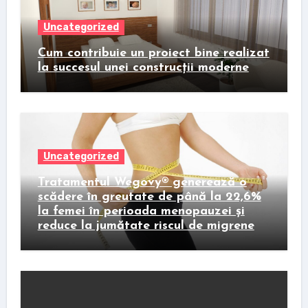
Uncategorized
Cum contribuie un proiect bine realizat
la succesul unei construcții moderne
Uncategorized
Tratamentul Wegovy® generează o
scădere în greutate de până la 22,6%
la femei în perioada menopauzei și
reduce la jumătate riscul de migrene