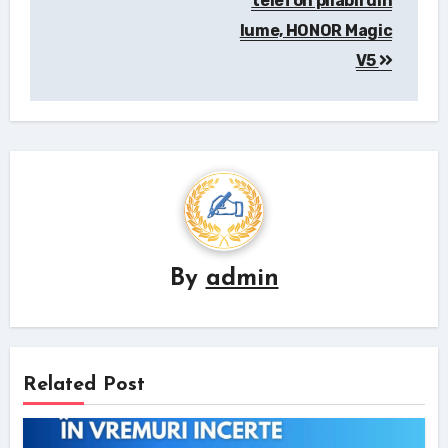
telefon pliabil din
lume, HONOR Magic
V5
By
admin
Related Post