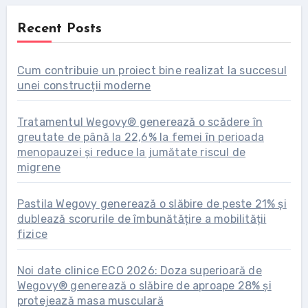
Recent Posts
Cum contribuie un proiect bine realizat la succesul
unei construcții moderne
Tratamentul Wegovy® generează o scădere în
greutate de până la 22,6% la femei în perioada
menopauzei și reduce la jumătate riscul de
migrene
Pastila Wegovy generează o slăbire de peste 21% și
dublează scorurile de îmbunătățire a mobilității
fizice
Noi date clinice ECO 2026: Doza superioară de
Wegovy® generează o slăbire de aproape 28% și
protejează masa musculară