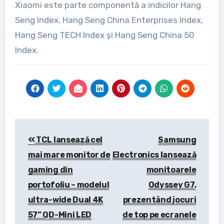
Xiaomi este parte componentă a indicilor Hang
Seng Index, Hang Seng China Enterprises Index,
Hang Seng TECH Index și Hang Seng China 50
Index.
Post
TCL lansează cel
Samsung
navigation
mai mare monitor de
Electronics lansează
gaming din
monitoarele
portofoliu – modelul
Odyssey G7,
ultra-wide Dual 4K
prezentând jocuri
57” QD-Mini LED
de top pe ecranele