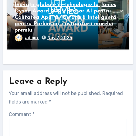
Inovații globale în tehnologie la James
Dyson Award 2025: Senzor AI pentru
Calitatea Apei și Tastatura Inteligentă
pentru Parkinson, câștigătorii marelui
premiu
admin
Nov 7, 2025
Leave a Reply
Your email address will not be published.
Required
fields are marked
*
Comment
*