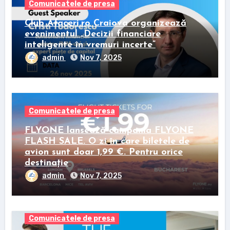
Comunicatele de presa
Club Afaceri.ro Craiova organizează
evenimentul „Decizii financiare
inteligente în vremuri incerte”
admin
Nov 7, 2025
Comunicatele de presa
FLYONE lansează campania FLYONE
FLASH SALE. O zi în care biletele de
avion sunt doar 1,99 €. Pentru orice
destinație
admin
Nov 7, 2025
Comunicatele de presa