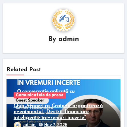
By
admin
Related Post
Comunicatele de presa
Club Afaceri.ro Craiova organizează
evenimentul „Decizii financiare
inteligente în vremuri incerte”
admin
Nov 7, 2025