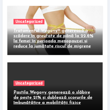
Uncategorized
Tratamentul Wegovy® generează o
scădere în greutate de până la 22,6%
la femei în perioada menopauzei și
reduce la jumătate riscul de migrene
Uncategorized
Pastila Wegovy generează o slăbire
de peste 21% și dublează scorurile de
îmbunătățire a mobilității fizice