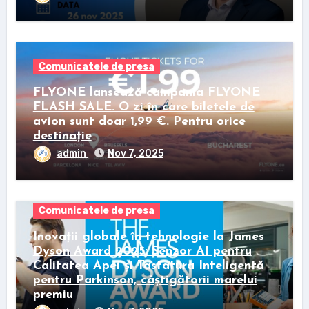
Comunicatele de presa
FLYONE lansează campania FLYONE
FLASH SALE. O zi în care biletele de
avion sunt doar 1,99 €. Pentru orice
destinație
admin
Nov 7, 2025
Comunicatele de presa
Inovații globale în tehnologie la James
Dyson Award 2025: Senzor AI pentru
Calitatea Apei și Tastatura Inteligentă
pentru Parkinson, câștigătorii marelui
premiu