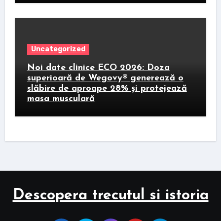
Uncategorized
Noi date clinice ECO 2026: Doza
superioară de Wegovy® generează o
slăbire de aproape 28% și protejează
masa musculară
Descopera trecutul si istoria