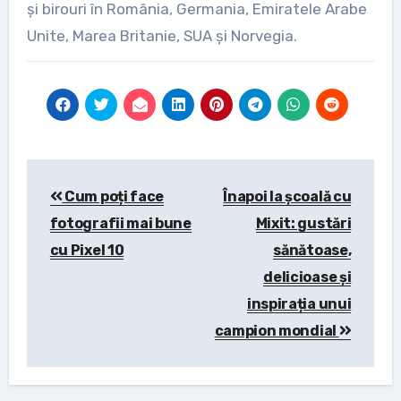
și birouri în România, Germania, Emiratele Arabe
Unite, Marea Britanie, SUA și Norvegia.
Post
Cum poți face
Înapoi la școală cu
navigation
fotografii mai bune
Mixit: gustări
cu Pixel 10
sănătoase,
delicioase și
inspirația unui
campion mondial