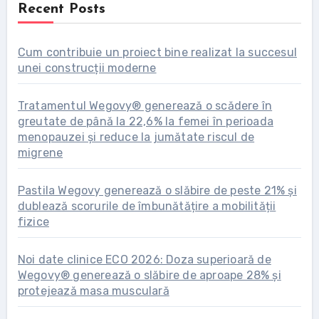
Recent Posts
Cum contribuie un proiect bine realizat la succesul
unei construcții moderne
Tratamentul Wegovy® generează o scădere în
greutate de până la 22,6% la femei în perioada
menopauzei și reduce la jumătate riscul de
migrene
Pastila Wegovy generează o slăbire de peste 21% și
dublează scorurile de îmbunătățire a mobilității
fizice
Noi date clinice ECO 2026: Doza superioară de
Wegovy® generează o slăbire de aproape 28% și
protejează masa musculară