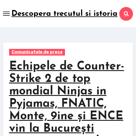
Skip
to
Descopera trecutul si istoria
content
Comunicatele de presa
Echipele de Counter-
Strike 2 de top
mondial Ninjas in
Pyjamas, FNATIC,
Monte, 9ine și ENCE
vin la București