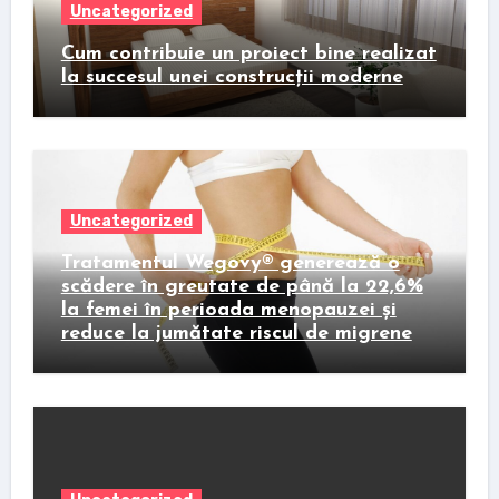
Uncategorized
Cum contribuie un proiect bine realizat
la succesul unei construcții moderne
Uncategorized
Tratamentul Wegovy® generează o
scădere în greutate de până la 22,6%
la femei în perioada menopauzei și
reduce la jumătate riscul de migrene