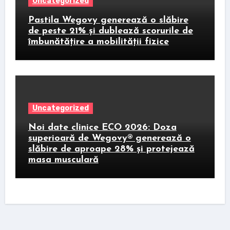
Uncategorized
Pastila Wegovy generează o slăbire
de peste 21% și dublează scorurile de
îmbunătățire a mobilității fizice
Uncategorized
Noi date clinice ECO 2026: Doza
superioară de Wegovy® generează o
slăbire de aproape 28% și protejează
masa musculară