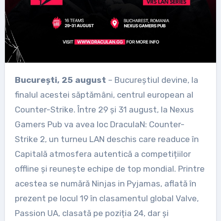
București, 25 august
– Bucureștiul devine, la
finalul acestei săptămâni, centrul european al
Counter-Strike. Între 29 și 31 august, la Nexus
Gamers Pub va avea loc DraculaN: Counter-
Strike 2, un turneu LAN deschis care readuce în
Capitală atmosfera autentică a competițiilor
offline și reunește echipe de top mondial. Printre
acestea se numără Ninjas in Pyjamas, aflată în
prezent pe locul 19 în clasamentul global Valve,
Passion UA, clasată pe poziția 24, dar și