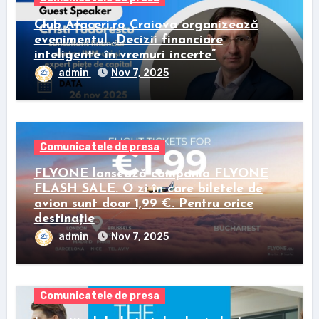
Club Afaceri.ro Craiova organizează
evenimentul „Decizii financiare
inteligente în vremuri incerte”
admin
Nov 7, 2025
Comunicatele de presa
FLYONE lansează campania FLYONE
FLASH SALE. O zi în care biletele de
avion sunt doar 1,99 €. Pentru orice
destinație
admin
Nov 7, 2025
Comunicatele de presa