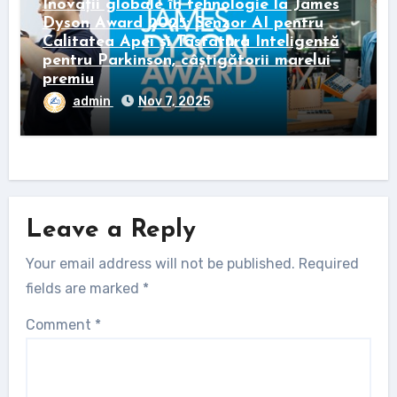
Inovații globale în tehnologie la James
Dyson Award 2025: Senzor AI pentru
Calitatea Apei și Tastatura Inteligentă
pentru Parkinson, câștigătorii marelui
premiu
admin
Nov 7, 2025
Leave a Reply
Your email address will not be published.
Required
fields are marked
*
Comment
*