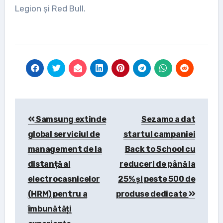
Legion și Red Bull.
Post
Samsung extinde
Sezamo a dat
navigation
global serviciul de
startul campaniei
management de la
Back to School cu
distanță al
reduceri de până la
electrocasnicelor
25% și peste 500 de
(HRM) pentru a
produse dedicate
îmbunătăți