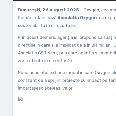
București, 26 august 2025 –
Oxygen, cea ma
România, lansează
Asociația Oxygen
, ca expr
sustenabilitate și rezultate.
Prin acest demers, agenția își propune să susțin
direcțiile în care s-a implicat deja în ultimii an
Asociația CSR Nest, prin care agenția și membri
zone afectate de defrișări.
Noua asociație extinde modul în care Oxygen al
constant de a sprijini proiecte cu impact pe term
împărtășesc aceleași valori