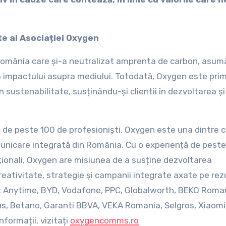
e al Asociației Oxygen
omânia care și-a neutralizat amprenta de carbon, asum
 impactului asupra mediului. Totodată, Oxygen este pri
n sustenabilitate, susținându-și clientii în dezvoltarea și
pă de peste 100 de profesioniști, Oxygen este una dintre 
unicare integrată din România. Cu o experiență de peste
rnaționali, Oxygen are misiunea de a susține dezvoltarea
creativitate, strategie și campanii integrate axate pe rez
m: Anytime, BYD, Vodafone, PPC, Globalworth, BEKO Roma
, Betano, Garanti BBVA, VEKA Romania, Selgros, Xiaomi
formații, vizitați
oxygencomms.ro