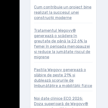
Cum contribuie un proiect bine
realizat la succesul unei
construcții moderne
Tratamentul Wegovy®
generează o scădere în
greutate de până la 22,6% la
femei în perioada menopauzei
și reduce la jumătate riscul de
migrene
Pastila Wegovy generează o
slăbire de peste 21% și
dublează scorurile de
îmbunătățire a mobilității fizice
Noi date clinice ECO 2026:
Doza superioară de Wegovy®