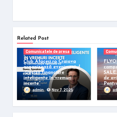
Related Post
Comunicatele de presa
Comun
Club Afaceri.ro Craiova
FLYO
organizează evenimentul
camp
„Decizii financiare
SALE. 
inteligente în vremuri
de av
incerte”
Pentru
admin
Nov 7, 2025
a