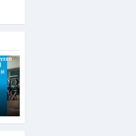
Dyson
I
și