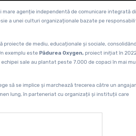
i mare agenție independentă de comunicare integrată d
esie a unei culturi organizaționale bazate pe responsabili
ă proiecte de mediu, educaționale și sociale, consolidân
i. Un exemplu este
Pădurea Oxygen,
proiect inițiat în 202
i echipei sale au plantat peste 7.000 de copaci în mai mu
ege să se implice și marchează trecerea către un angaj
en lung, în parteneriat cu organizații și instituții care