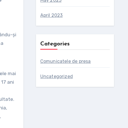
May 2023
April 2023
ându-și
ma
Categories
Comunicatele de presa
cele mai
Uncategorized
 17 ani
ultate.
nia,
,