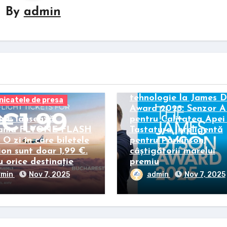
By
admin
Comunicatele de presa
Inovații globale în
tehnologie la James 
icatele de presa
Award 2025: Senzor A
NE lansează
pentru Calitatea Apei 
ania FLYONE FLASH
Tastatura Inteligentă
O zi în care biletele
pentru Parkinson,
ion sunt doar 1,99 €.
câștigătorii marelui
 orice destinație
premiu
dmin
Nov 7, 2025
admin
Nov 7, 2025