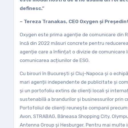
definesc.”
– Tereza Tranakas, CEO Oxygen și Președint
Oxygen este prima agenție de comunicare din R
încă din 2022 măsuri concrete pentru reducerea
agenție care a înființat o divizie de comunicare î
comunicarea acțiunilor de ESG.
Cu birouri în București și Cluj-Napoca și o echi
mari agenții independente de publicitate și com
și un portofoliu extins de clienți locali și inte
sustenabilă a brandurilor și businessurilor prin 
Portofoliul de clienți reunește companii precu
Avon, STRABAG, Băneasa Shopping City, Olympus
Antenna Group și Hesburger. Pentru mai multe in