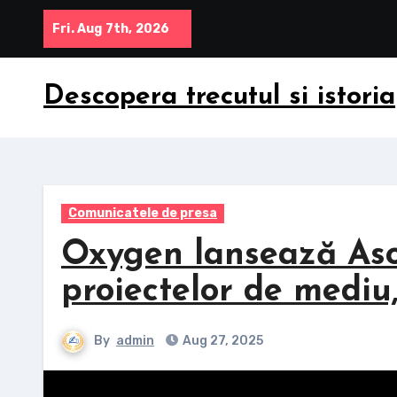
Skip
Fri. Aug 7th, 2026
to
content
Descopera trecutul si istoria
Comunicatele de presa
Oxygen lansează Aso
proiectelor de mediu, 
By
admin
Aug 27, 2025