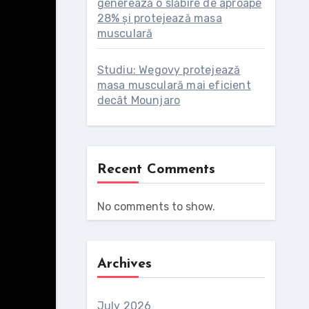
generează o slăbire de aproape
28% și protejează masa
musculară
Studiu: Wegovy protejează
masa musculară mai eficient
decât Mounjaro
Recent Comments
No comments to show.
Archives
July 2026