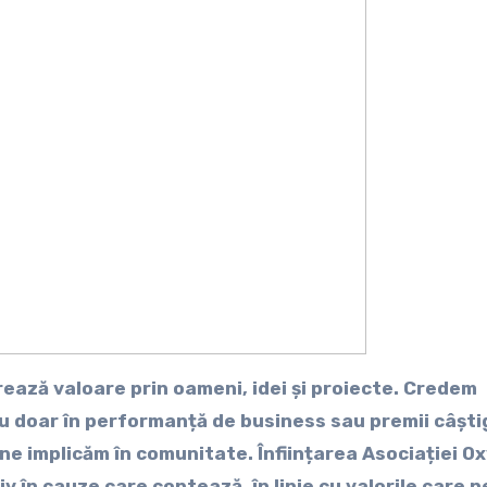
ază valoare prin oameni, idei și proiecte. Credem
 doar în performanță de business sau premii câștig
 ne implicăm în comunitate. Înființarea Asociației O
 în cauze care contează, în linie cu valorile care n