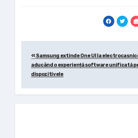
Post
Samsung extinde One UI la electrocasnic
navigation
aducând o experiență software unificată p
dispozitivele