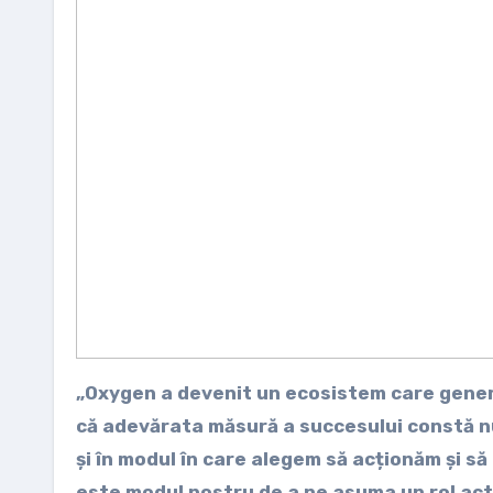
„Oxygen a devenit un ecosistem care genere
că adevărata măsură a succesului constă nu
și în modul în care alegem să acționăm și să
este modul nostru de a ne asuma un rol activ