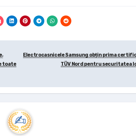
e,
Electrocasnicele Samsung obțin prima certifi
e toate
TÜV Nord pentru securitatea I