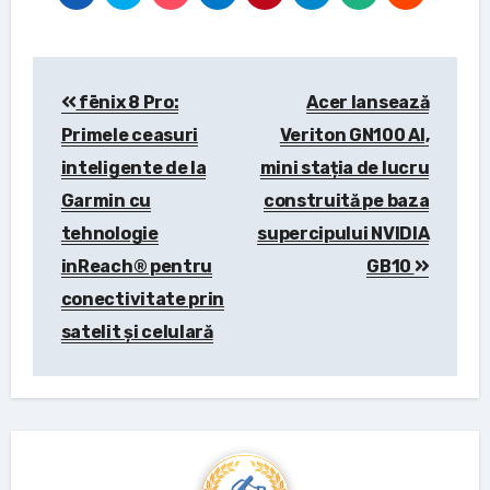
Post
fēnix 8 Pro:
Acer lansează
navigation
Primele ceasuri
Veriton GN100 AI,
inteligente de la
mini stația de lucru
Garmin cu
construită pe baza
tehnologie
supercipului NVIDIA
inReach® pentru
GB10
conectivitate prin
satelit și celulară