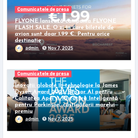
Comunicatele de presa
FLYONE lansează campania FLYONE
FLASH SALE. O zi în care biletele de
avion sunt doar 1,99 €. Pentru orice
destinație
admin
Nov 7, 2025
Comunicatele de presa
Inovații globale în tehnologie la James
Dyson Award 2025: Senzor AI pentru
Calitatea Apei și Tastatura Inteligentă
pentru Parkinson, câștigătorii marelui
premiu
admin
Nov 7, 2025