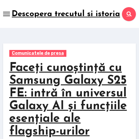
Skip
to
Descopera trecutul si istoria
content
Comunicatele de presa
Faceți cunoștință cu
Samsung Galaxy S25
FE: intră în universul
Galaxy AI și funcțiile
esențiale ale
flagship-urilor