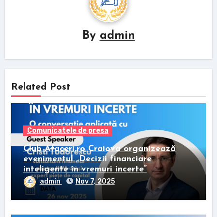
By
admin
Related Post
Comunicatele de presa
Club Afaceri.ro Craiova organizează
evenimentul „Decizii financiare
inteligente în vremuri incerte”
admin
Nov 7, 2025