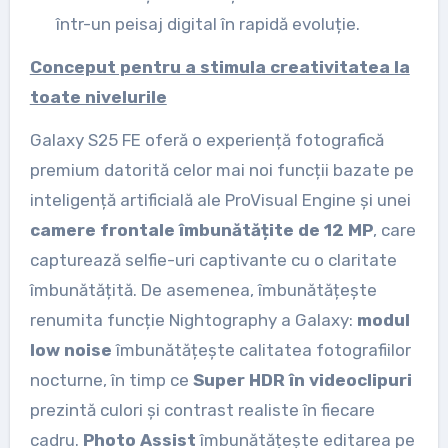
într-un peisaj digital în rapidă evoluție.
Conceput pentru a stimula creativitatea la
toate nivelurile
Galaxy S25 FE oferă o experiență fotografică
premium datorită celor mai noi funcții bazate pe
inteligență artificială ale ProVisual Engine și unei
camere frontale îmbunătățite de 12 MP
, care
capturează selfie-uri captivante cu o claritate
îmbunătățită. De asemenea, îmbunătățește
renumita funcție Nightography a Galaxy:
modul
low noise
îmbunătățește calitatea fotografiilor
nocturne, în timp ce
Super HDR în videoclipuri
prezintă culori și contrast realiste în fiecare
cadru.
Photo Assist
îmbunătățește editarea pe