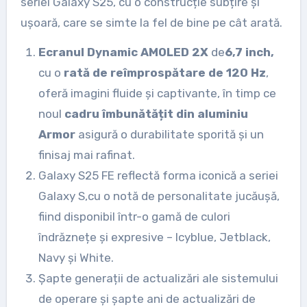
seriei Galaxy S25, cu o construcție subțire și
ușoară, care se simte la fel de bine pe cât arată.
Ecranul Dynamic AMOLED 2X
de
6,7 inch,
cu o
rată de reîmprospătare de 120 Hz
,
oferă imagini fluide și captivante, în timp ce
noul
cadru
îmbunătățit din aluminiu
Armor
asigură o durabilitate sporită și un
finisaj mai rafinat.
Galaxy S25 FE reflectă forma iconică a seriei
Galaxy S,cu o notă de personalitate jucăușă,
fiind disponibil într-o gamă de culori
îndrăznețe și expresive – Icyblue, Jetblack,
Navy și White.
Șapte generații de actualizări ale sistemului
de operare și șapte ani de actualizări de