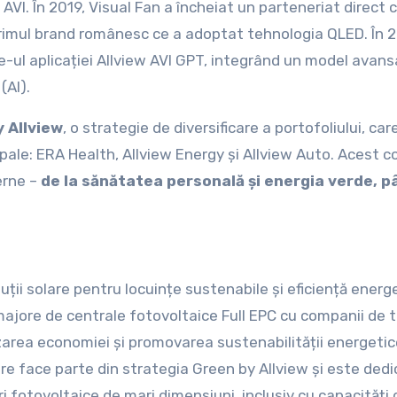
AVI. În 2019, Visual Fan a încheiat un parteneriat direct 
rimul brand românesc ce a adoptat tehnologia QLED. În 
-ul aplicației Allview AVI GPT, integrând un model avans
(AI).
 Allview
, o strategie de diversificare a portofoliului, car
ncipale: ERA Health, Allview Energy și Allview Auto. Acest 
erne –
de la sănătatea personală și energia verde, p
ții solare pentru locuințe sustenabile și eficiență energe
ajore de centrale fotovoltaice Full EPC cu companii de t
izarea economiei și promovarea sustenabilității energetic
re face parte din strategia Green by Allview și este ded
i fotovoltaice de mari dimensiuni, inclusiv cu capacități 