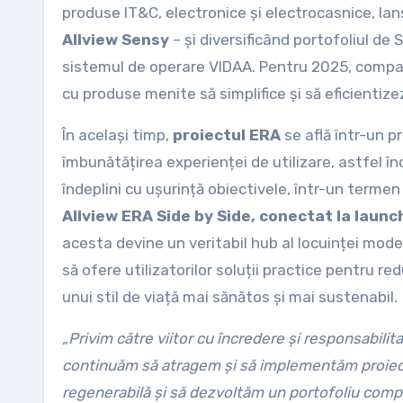
produse IT&C, electronice și electrocasnice, la
Allview Sensy
– și diversificând portofoliul de
sistemul de operare VIDAA. Pentru 2025, compani
cu produse menite să simplifice și să eficientizeze
În același timp,
proiectul ERA
se află într-un p
îmbunătățirea experienței de utilizare, astfel înc
îndeplini cu ușurință obiectivele, într-un term
Allview ERA Side by Side, conectat la launc
acesta devine un veritabil hub al locuinței mode
să ofere utilizatorilor soluții practice pentru re
unui stil de viață mai sănătos și mai sustenabil.
„Privim către viitor cu încredere și responsabili
continuăm să atragem și să implementăm proiect
regenerabilă și să dezvoltăm un portofoliu comple