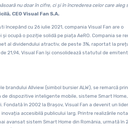
ară nu doar în cifre, ci și în încrederea celor care aleg 
cilă, CEO Visual Fan S.A.
ti începând cu 26 iulie 2021, compania Visual Fan are o
ei și ocupă o poziție solidă pe piața AeRO. Compania se r
net al dividendului atractiv, de peste 3%, raportat la preț
) de 21,94, Visual Fan își consolidează statutul de emitent
e brandului Allview (simbol bursier ALW), se remarcă prin
a de dispozitive inteligente mobile, sisteme Smart Home,
i. Fondată în 2002 la Brașov, Visual Fan a devenit un lide
novația accesibilă publicului larg. Printre realizările nota
 mai avansat sistem Smart Home din România, urmată în 