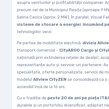
asupra veniturilor și profitabilității companiei.
precum cel de la Municipiul Reșița (aproape 9 MW
Salina Cacica (aprox. 2 MW). În paralel, Visual 
sisteme de stocare a energiei
,
însumând p
tehnologiilor verzi.
Pe partea de mobilitate electrică,
divizia Allv
transport comercial –
CityARGO Cargo și Cit
națională prin extinderea rețelei de dealeri, a
reprezentanțe auto și service-uri partenere. Astf
specialitate, oferte personalizate, servicii de m
modelul
Allview CityZEN
se consolidează ca o a
accesibil încă de la 16 ani.
Cu o tradiție de
peste 20 de ani pe piața IT
durabile și un portofoliu diversificat, adaptat 