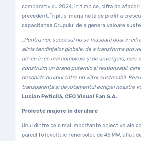
comparativ cu 2024, în timp ce, cifra de afaceri 
precedent. În plus, marja netă de profit a cresc
capacitatea Grupului de a genera valoare suste
„Pentru noi, succesul nu se măsoară doar în cifre,
alinia tendințelor globale, de a transforma provoc
din ce în ce mai complexe și de anvergură, care s
construim un brand puternic și responsabil, care i
deschide drumul către un viitor sustenabil. Rezul
transparența și devotamentul echipei noastre vor
Lucian Peticilă, CEO Visual Fan S.A.
Proiecte majore în derulare
Unul dintre cele mai importante obiective ale c
parcul fotovoltaic Tenersolar, de 45 MW, aflat d