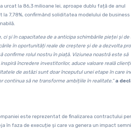
a urcat la 86,3 milioane lei, aproape dublu față de anul
ut la 7,78%, confirmând soliditatea modelului de business 
nabilă.
 ci și în capacitatea de a anticipa schimbările pieței și de
ările în oportunități reale de creștere și de a dezvolta pr
ă confirme rolul nostru în piață. Viziunea noastră este să
nspiră încredere investitorilor, aduce valoare reală cliențil
tatele de astăzi sunt doar începutul unei etape în care in
 continua să ne transforme ambițiile în realitate.”
a dec
ompaniei este reprezentat de finalizarea contractului pe
eja în faza de execuție și care va genera un impact semni