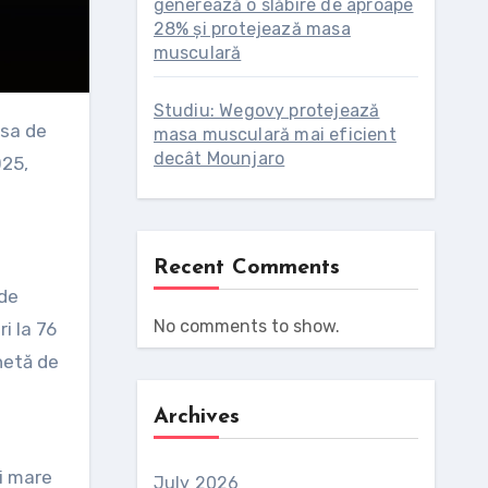
generează o slăbire de aproape
28% și protejează masa
musculară
Studiu: Wegovy protejează
rsa de
masa musculară mai eficient
decât Mounjaro
025,
Recent Comments
 de
No comments to show.
i la 76
netă de
Archives
ai mare
July 2026