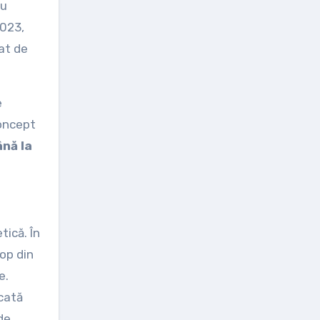
cu
2023,
at de
e
concept
ână la
tică. În
op din
e.
icată
de