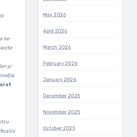
May 2026
și
April 2026
 a ne
March 2026
oiecte
February 2026
or și
ovația,
January 2026
larat
December 2025
November 2025
ntru
October 2025
ficativ