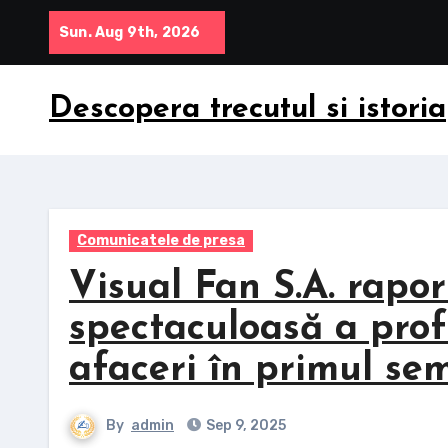
Skip
Sun. Aug 9th, 2026
to
content
Descopera trecutul si istoria
Comunicatele de presa
Visual Fan S.A. rapo
spectaculoasă a profi
afaceri în primul se
By
admin
Sep 9, 2025