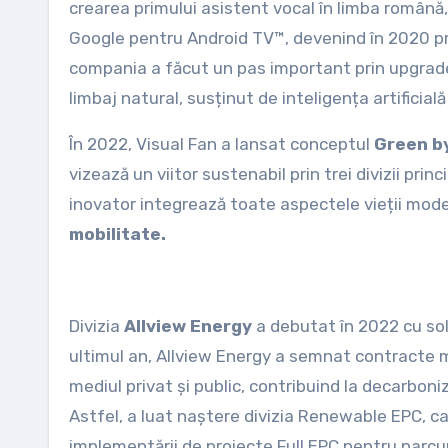
crearea primului asistent vocal în limba română, 
Google pentru Android TV™, devenind în 2020 p
compania a făcut un pas important prin upgrade
limbaj natural, susținut de inteligența artificială 
În 2022, Visual Fan a lansat conceptul
Green by
vizează un viitor sustenabil prin trei divizii pri
inovator integrează toate aspectele vieții mod
mobilitate.
Divizia
Allview Energy
a debutat în 2022 cu solu
ultimul an, Allview Energy a semnat contracte m
mediul privat și public, contribuind la decarbon
Astfel, a luat naștere divizia Renewable EPC, ca
implementării de proiecte Full EPC pentru parcur