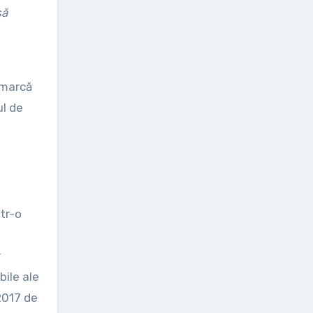
să
emarcă
ul de
tr-o
r
bile ale
2017 de