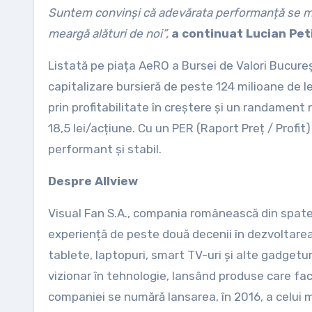
Suntem convinși că adevărata performanță se măso
meargă alături de noi”,
a continuat Lucian Peti
Listată pe piața AeRO a Bursei de Valori Bucureș
capitalizare bursieră de peste 124 milioane de l
prin profitabilitate în creștere și un randament 
18,5 lei/acțiune. Cu un PER (Raport Preț / Profit
performant și stabil.
Despre Allview
Visual Fan S.A., compania românească din spatel
experiență de peste două decenii în dezvoltare
tablete, laptopuri, smart TV-uri și alte gadgetur
vizionar în tehnologie, lansând produse care fac i
companiei se numără lansarea, în 2016, a celui