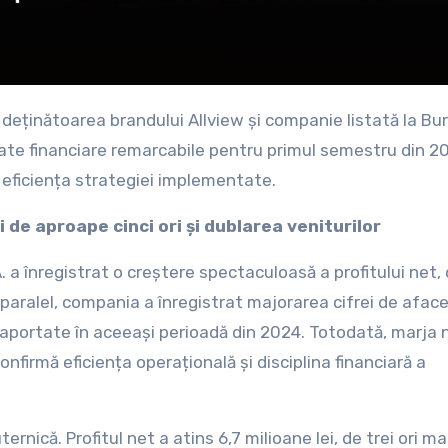
, deținătoarea brandului Allview și companie listată la Bu
ate financiare remarcabile pentru primul semestru din 2
 eficiența strategiei implementate.
de aproape cinci ori și dublarea veniturilor
. a înregistrat o creștere spectaculoasă a profitului net,
n paralel, compania a înregistrat majorarea cifrei de afacer
i raportate în aceeași perioadă din 2024. Totodată, marja 
onfirmă eficiența operațională și disciplina financiară a
ernică. Profitul net a atins 6,7 milioane lei, de trei ori m