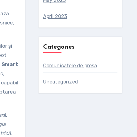
May 2023
ează
April 2023
snice,
lor și
Categories
pot
l Smart
Comunicatele de presa
c,
Uncategorized
 capabil
optarea
ră:
gia
trică.