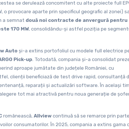
 Acestea se derulează concomitent cu alte proiecte full EP
, o provocare aparte prin specificul geografic al zonei) s
Fan a semnat
două noi contracte de anvergură pentru
este 170 MW
, consolidându-și astfel poziția pe segment
iew Auto
și-a extins portofoliul cu modele full electrice p
yARGO Pick-up
. Totodată, compania și-a consolidat prez
coperind aproape jumătate din județele României, cu
el, clienții beneficiază de test drive rapid, consultanță 
entenanță, reparații și actualizări software. În același ti
legere tot mai atractivă pentru noua generație de șoferi
&C
românească,
Allview
continuă să se remarce prin part
nevoilor consumatorilor. În 2025, compania a extins gama 