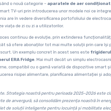
nsând o nouă categorie –
aparatele de aer condiționat
 Smart TV-uri prin introducerea unor modele noi ce integr
a are în vedere diversificarea portofoliului de electroca
 viața de zi cu zi a utilizatorilor.
roces continuu de evoluție, prin extinderea funcționalități
ât să ofere abonaților tot mai multe soluții prin care își 
en scurt. Un exemplu concret în acest sens este
frigideru
herul ERA Fridge
. Mai mult decât un simplu electrocasni
rne, compatibil cu o gamă variată de dispozitive smart și
ducerea risipei alimentare, planificarea alimentației și ad
tate. Strategia noastră pentru perioada 2025–2026 este cla
e de anvergură, să consolidăm prezența noastră în ener
t de soluții inteligente pentru locuință și mobilitate elec