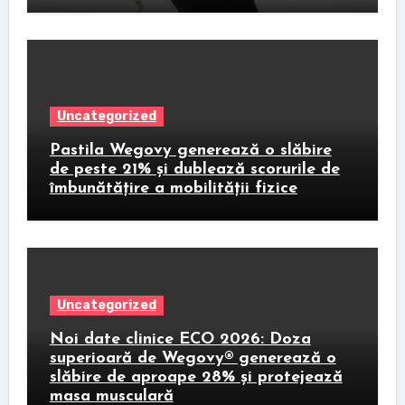
Uncategorized
Pastila Wegovy generează o slăbire
de peste 21% și dublează scorurile de
îmbunătățire a mobilității fizice
Uncategorized
Noi date clinice ECO 2026: Doza
superioară de Wegovy® generează o
slăbire de aproape 28% și protejează
masa musculară