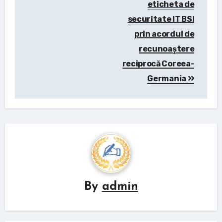
eticheta de
securitate IT BSI
prin acordul de
recunoaștere
reciprocă Coreea-
Germania
By
admin