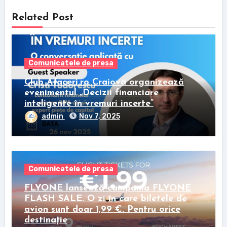
Related Post
Comunicatele de presa
Club Afaceri.ro Craiova organizează
evenimentul „Decizii financiare
inteligente în vremuri incerte”
admin
Nov 7, 2025
Comunicatele de presa
FLYONE lansează campania FLYONE
FLASH SALE. O zi în care biletele de
avion sunt doar 1,99 €. Pentru orice
destinație