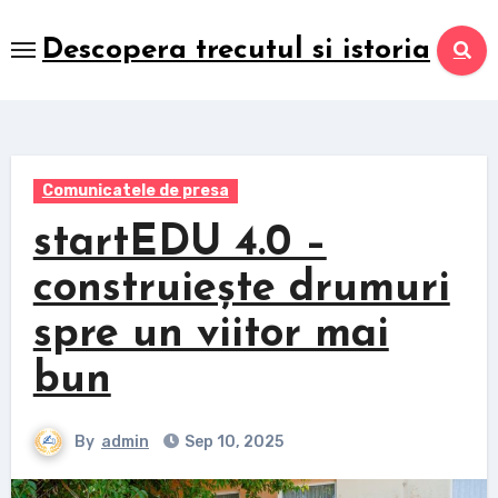
Skip
to
Descopera trecutul si istoria
content
Comunicatele de presa
startEDU 4.0 –
construiește drumuri
spre un viitor mai
bun
By
admin
Sep 10, 2025