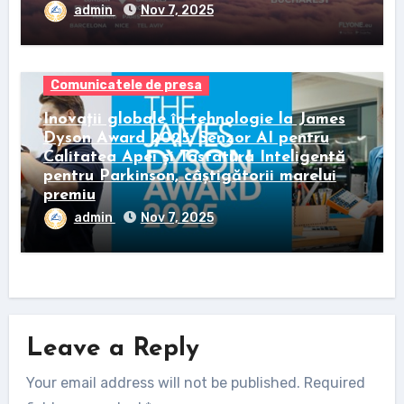
admin
Nov 7, 2025
Comunicatele de presa
Inovații globale în tehnologie la James
Dyson Award 2025: Senzor AI pentru
Calitatea Apei și Tastatura Inteligentă
pentru Parkinson, câștigătorii marelui
premiu
admin
Nov 7, 2025
Leave a Reply
Your email address will not be published.
Required