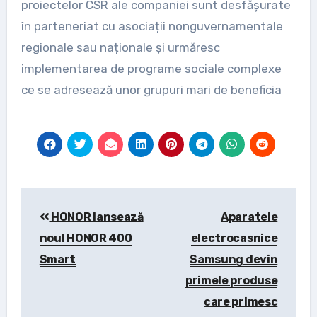
proiectelor CSR ale companiei sunt desfășurate
în parteneriat cu asociații nonguvernamentale
regionale sau naționale și urmăresc
implementarea de programe sociale complexe
ce se adresează unor grupuri mari de beneficia
Post
HONOR lansează
Aparatele
navigation
noul HONOR 400
electrocasnice
Smart
Samsung devin
primele produse
care primesc