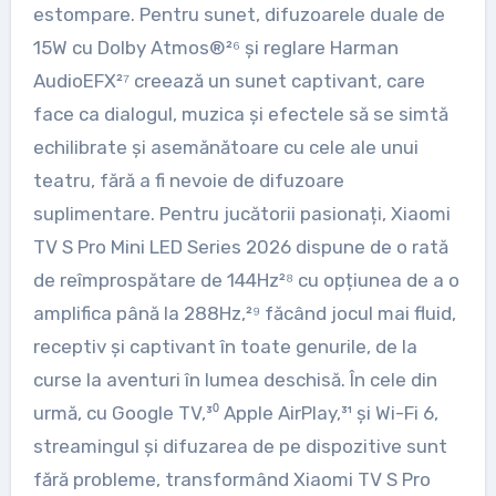
estompare. Pentru sunet, difuzoarele duale de
15W cu Dolby Atmos®²⁶ și reglare Harman
AudioEFX²⁷ creează un sunet captivant, care
face ca dialogul, muzica și efectele să se simtă
echilibrate și asemănătoare cu cele ale unui
teatru, fără a fi nevoie de difuzoare
suplimentare. Pentru jucătorii pasionați, Xiaomi
TV S Pro Mini LED Series 2026 dispune de o rată
de reîmprospătare de 144Hz²⁸ cu opțiunea de a o
amplifica până la 288Hz,²⁹ făcând jocul mai fluid,
receptiv și captivant în toate genurile, de la
curse la aventuri în lumea deschisă. În cele din
urmă, cu Google TV,³⁰ Apple AirPlay,³¹ și Wi-Fi 6,
streamingul și difuzarea de pe dispozitive sunt
fără probleme, transformând Xiaomi TV S Pro