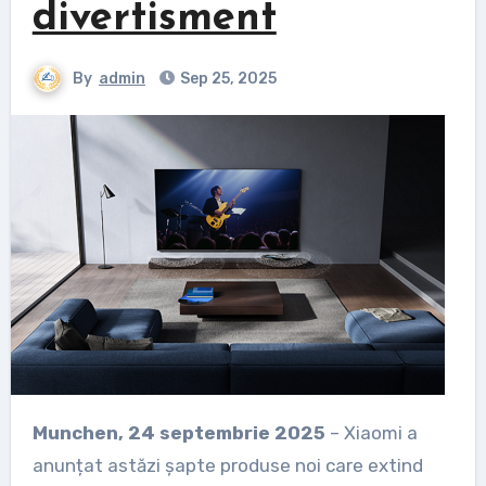
divertisment
By
admin
Sep 25, 2025
Munchen, 24 septembrie 2025
– Xiaomi a
anunțat astăzi șapte produse noi care extind