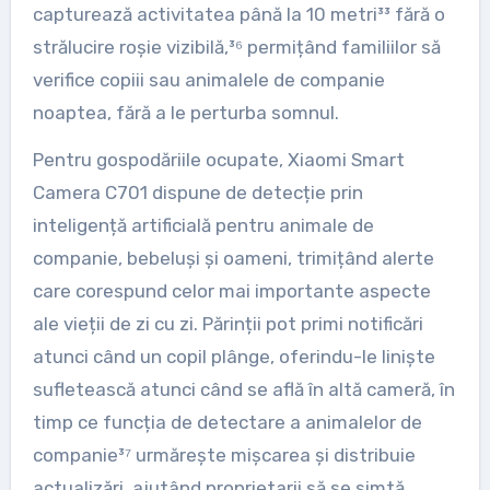
capturează activitatea până la 10 metri³³ fără o
strălucire roșie vizibilă,³⁶ permițând familiilor să
verifice copiii sau animalele de companie
noaptea, fără a le perturba somnul.
Pentru gospodăriile ocupate, Xiaomi Smart
Camera C701 dispune de detecție prin
inteligență artificială pentru animale de
companie, bebeluși și oameni, trimițând alerte
care corespund celor mai importante aspecte
ale vieții de zi cu zi. Părinții pot primi notificări
atunci când un copil plânge, oferindu-le liniște
sufletească atunci când se află în altă cameră, în
timp ce funcția de detectare a animalelor de
companie³⁷ urmărește mișcarea și distribuie
actualizări, ajutând proprietarii să se simtă