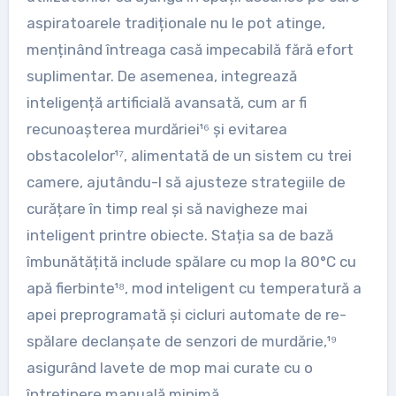
aspiratoarele tradiționale nu le pot atinge,
menținând întreaga casă impecabilă fără efort
suplimentar. De asemenea, integrează
inteligență artificială avansată, cum ar fi
recunoașterea murdăriei¹⁶ și evitarea
obstacolelor¹⁷, alimentată de un sistem cu trei
camere, ajutându-l să ajusteze strategiile de
curățare în timp real și să navigheze mai
inteligent printre obiecte. Stația sa de bază
îmbunătățită include spălare cu mop la 80°C cu
apă fierbinte¹⁸, mod inteligent cu temperatură a
apei preprogramată și cicluri automate de re-
spălare declanșate de senzori de murdărie,¹⁹
asigurând lavete de mop mai curate cu o
întreținere manuală minimă.