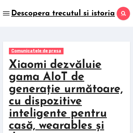
Skip
to
Descopera trecutul si istoria
content
Comunicatele de presa
Xiaomi dezvăluie
gama AIoT de
generație următoare,
cu dispozitive
inteligente pentru
casă, wearables și