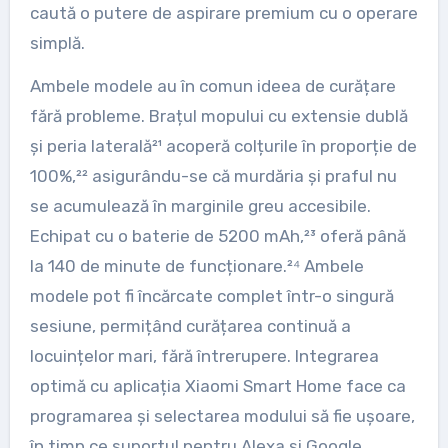
caută o putere de aspirare premium cu o operare
simplă.
Ambele modele au în comun ideea de curățare
fără probleme. Brațul mopului cu extensie dublă
și peria laterală²¹ acoperă colțurile în proporție de
100%,²² asigurându-se că murdăria și praful nu
se acumulează în marginile greu accesibile.
Echipat cu o baterie de 5200 mAh,²³ oferă până
la 140 de minute de funcționare.²⁴ Ambele
modele pot fi încărcate complet într-o singură
sesiune, permițând curățarea continuă a
locuințelor mari, fără întrerupere. Integrarea
optimă cu aplicația Xiaomi Smart Home face ca
programarea și selectarea modului să fie ușoare,
în timp ce suportul pentru Alexa și Google