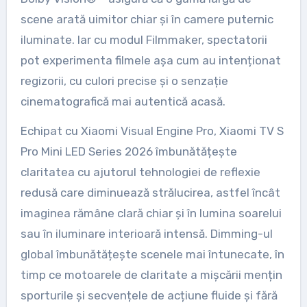
scene arată uimitor chiar și în camere puternic
iluminate. Iar cu modul Filmmaker, spectatorii
pot experimenta filmele așa cum au intenționat
regizorii, cu culori precise și o senzație
cinematografică mai autentică acasă.
Echipat cu Xiaomi Visual Engine Pro, Xiaomi TV S
Pro Mini LED Series 2026 îmbunătățește
claritatea cu ajutorul tehnologiei de reflexie
redusă care diminuează strălucirea, astfel încât
imaginea rămâne clară chiar și în lumina soarelui
sau în iluminare interioară intensă. Dimming-ul
global îmbunătățește scenele mai întunecate, în
timp ce motoarele de claritate a mișcării mențin
sporturile și secvențele de acțiune fluide și fără