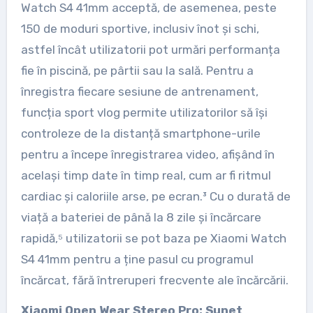
Watch S4 41mm acceptă, de asemenea, peste
150 de moduri sportive, inclusiv înot și schi,
astfel încât utilizatorii pot urmări performanța
fie în piscină, pe pârtii sau la sală. Pentru a
înregistra fiecare sesiune de antrenament,
funcția sport vlog permite utilizatorilor să își
controleze de la distanță smartphone-urile
pentru a începe înregistrarea video, afișând în
același timp date în timp real, cum ar fi ritmul
cardiac și caloriile arse, pe ecran.³ Cu o durată de
viață a bateriei de până la 8 zile și încărcare
rapidă,⁵ utilizatorii se pot baza pe Xiaomi Watch
S4 41mm pentru a ține pasul cu programul
încărcat, fără întreruperi frecvente ale încărcării.
Xiaomi Open Wear Stereo Pro: Sunet