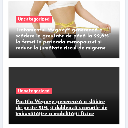
Uncategorized
Tratamentul Wegovy® generează o
scădere în greutate de până la 22,6%
la femei în perioada menopauzei și
reduce la jumătate riscul de migrene
Uncategorized
Pastila Wegovy generează o slăbire
de peste 21% și dublează scorurile de
îmbunătățire a mobilității fizice