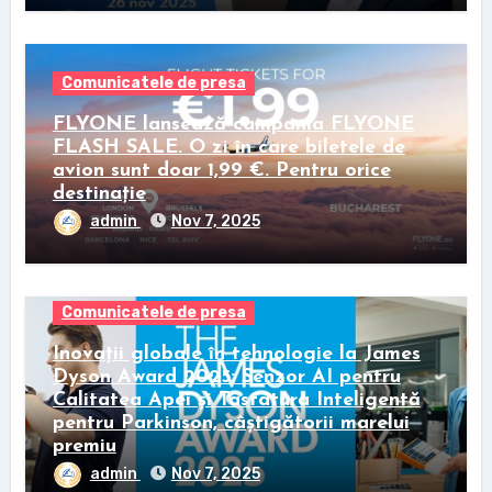
Comunicatele de presa
FLYONE lansează campania FLYONE
FLASH SALE. O zi în care biletele de
avion sunt doar 1,99 €. Pentru orice
destinație
admin
Nov 7, 2025
Comunicatele de presa
Inovații globale în tehnologie la James
Dyson Award 2025: Senzor AI pentru
Calitatea Apei și Tastatura Inteligentă
pentru Parkinson, câștigătorii marelui
premiu
admin
Nov 7, 2025