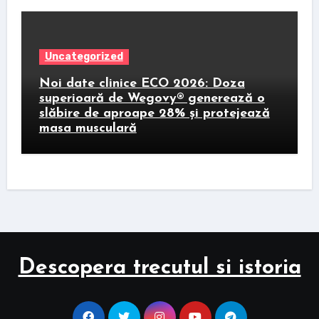
Uncategorized
Noi date clinice ECO 2026: Doza
superioară de Wegovy® generează o
slăbire de aproape 28% și protejează
masa musculară
Descopera trecutul si istoria