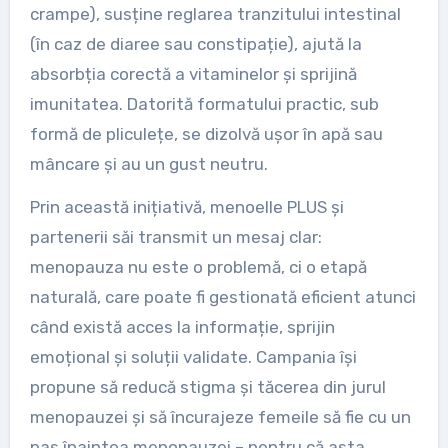
crampe), susține reglarea tranzitului intestinal
(în caz de diaree sau constipație), ajută la
absorbția corectă a vitaminelor și sprijină
imunitatea. Datorită formatului practic, sub
formă de pliculețe, se dizolvă ușor în apă sau
mâncare și au un gust neutru.
Prin această inițiativă, menoelle PLUS și
partenerii săi transmit un mesaj clar:
menopauza nu este o problemă, ci o etapă
naturală, care poate fi gestionată eficient atunci
când există acces la informație, sprijin
emoțional și soluții validate. Campania își
propune să reducă stigma și tăcerea din jurul
menopauzei și să încurajeze femeile să fie cu un
pas înaintea menopauzei – pentru că asta