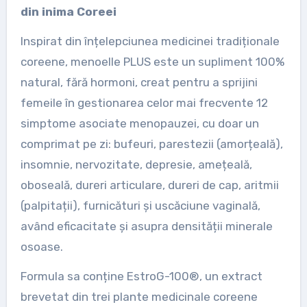
din inima Coreei
Inspirat din înțelepciunea medicinei tradiționale
coreene, menoelle PLUS este un supliment 100%
natural, fără hormoni, creat pentru a sprijini
femeile în gestionarea celor mai frecvente 12
simptome asociate menopauzei, cu doar un
comprimat pe zi: bufeuri, parestezii (amorțeală),
insomnie, nervozitate, depresie, amețeală,
oboseală, dureri articulare, dureri de cap, aritmii
(palpitații), furnicături și uscăciune vaginală,
având eficacitate și asupra densității minerale
osoase.
Formula sa conține EstroG-100®, un extract
brevetat din trei plante medicinale coreene