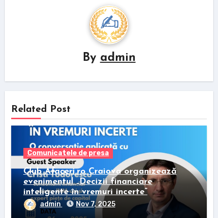
By
admin
Related Post
Comunicatele de presa
Club Afaceri.ro Craiova organizează
evenimentul „Decizii financiare
inteligente în vremuri incerte”
admin
Nov 7, 2025