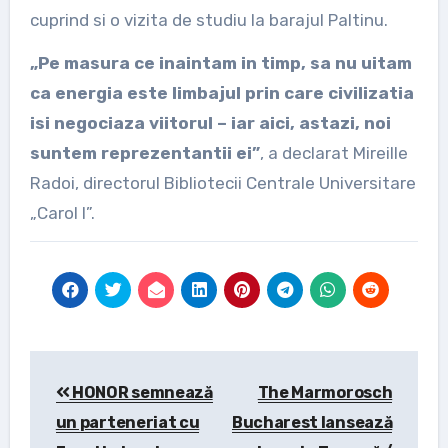
cuprind si o vizita de studiu la barajul Paltinu.
„Pe masura ce inaintam in timp, sa nu uitam
ca energia este limbajul prin care civilizatia
isi negociaza viitorul – iar aici, astazi, noi
suntem reprezentantii ei”
, a declarat Mireille
Radoi, directorul Bibliotecii Centrale Universitare
„Carol I”.
Post
HONOR semnează
The Marmorosch
navigation
un parteneriat cu
Bucharest lansează