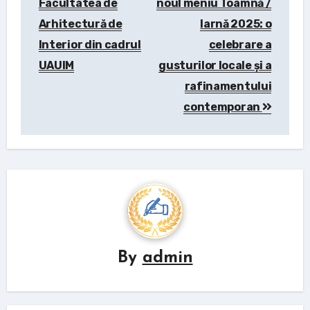
Facultatea de
noul meniu Toamnă /
Arhitectură de
Iarnă 2025: o
Interior din cadrul
celebrare a
UAUIM
gusturilor locale și a
rafinamentului
contemporan
By
admin