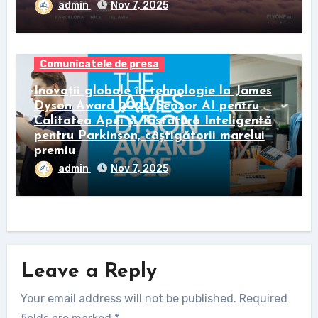
admin
Nov 7, 2025
Comunicatele de presa
Inovații globale în tehnologie la James
Dyson Award 2025: Senzor AI pentru
Calitatea Apei și Tastatura Inteligentă
pentru Parkinson, câștigătorii marelui
premiu
admin
Nov 7, 2025
Leave a Reply
Your email address will not be published.
Required