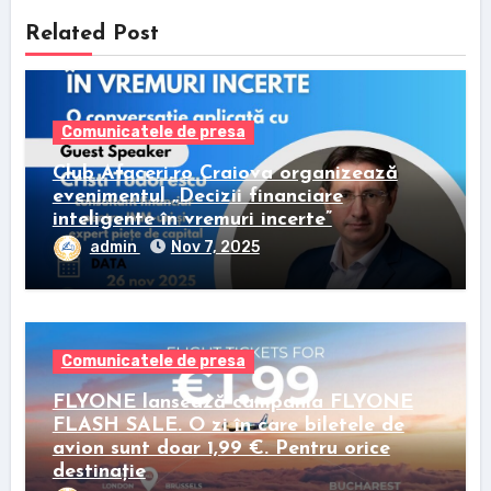
Related Post
Comunicatele de presa
Club Afaceri.ro Craiova organizează
evenimentul „Decizii financiare
inteligente în vremuri incerte”
admin
Nov 7, 2025
Comunicatele de presa
FLYONE lansează campania FLYONE
FLASH SALE. O zi în care biletele de
avion sunt doar 1,99 €. Pentru orice
destinație