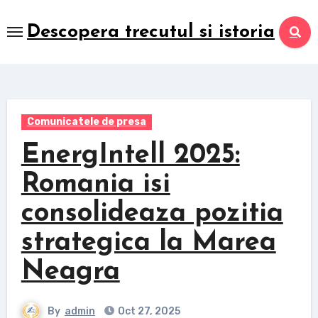
Skip
to
Descopera trecutul si istoria
content
Comunicatele de presa
EnergIntell 2025:
Romania isi
consolideaza pozitia
strategica la Marea
Neagra
By
admin
Oct 27, 2025