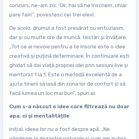
concurs, ne-am zis: ‘Ok, hai să ne înscriem, chiar
pare fain’”, povestesc cei trei elevi.
De acolo, drumul a fost presărat cu entuziasm,
dar și cu multe ore de muncă, testări și învățare.
„Tot ce ai nevoie pentru a te înscrie este o idee
creativă și puțină determinare. În continuare ești
ghidat să dai viață propriei idei prin sesiuni live și
mentorat 1 la 1. Este o metodă excelentă de a
ajuta tinerii să iasă din zona lor de confort și să
facă lumea un loc mai bun”, spun ei.
Cum s-a născut o idee care filtrează nu doar
apa, ci și mentalitățile
Inițial, ideea lor nu a fost despre apă. „Ne
gândeam la dezastre naturale și cum am putea