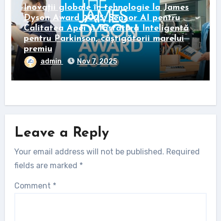
Inovații globale în tehnologie la James
Dyson Award 2025: Senzor AI pentru
Calitatea Apei și Tastatura Inteligentă
pentru Parkinson, câștigătorii marelui
premiu
admin
Nov 7, 2025
Leave a Reply
Your email address will not be published.
Required
fields are marked
*
Comment
*