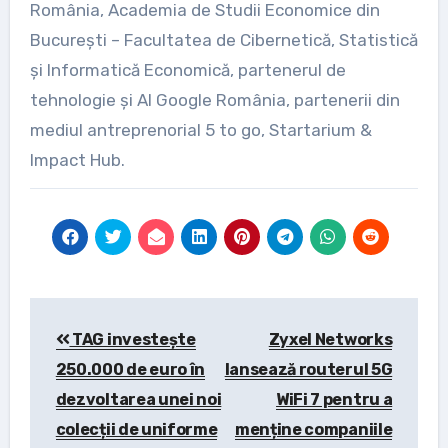
România, Academia de Studii Economice din
București – Facultatea de Cibernetică, Statistică
și Informatică Economică, partenerul de
tehnologie și AI Google România, partenerii din
mediul antreprenorial 5 to go, Startarium &
Impact Hub.
Post
TAG investește
Zyxel Networks
navigation
250.000 de euro în
lansează routerul 5G
dezvoltarea unei noi
WiFi 7 pentru a
colecții de uniforme
menține companiile