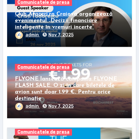
Comunicatele de presa
Club Afaceri.ro Craiova organizează
evenimentul „Decizii financiare
inteligente în vremuri incerte”
admin
Nov 7, 2025
Comunicatele de presa
FLYONE lansează campania FLYONE
FLASH SALE. O zi în care biletele de
avion sunt doar 1,99 €. Pentru orice
destinație
admin
Nov 7, 2025
Comunicatele de presa