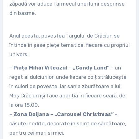
zăpadă vor aduce farmecul unei lumi desprinse
din basme.
Anul acesta, povestea Târgului de Crăciun se
întinde în șase piețe tematice, fiecare cu propriul
univers:
–
Piața Mihai Viteazul – „Candy Land”
– un
regat al dulciurilor, unde fiecare colț strălucește
în culori de poveste, iar sania zburătoare a lui
Moș Crăciun își face apariția în fiecare seară, de
la ora 18.00.
–
Zona Doljana – „Carousel Christmas”
–
căsuțe inedite, decorate în spirit de sărbătoare,
pentru cei mari și mici.