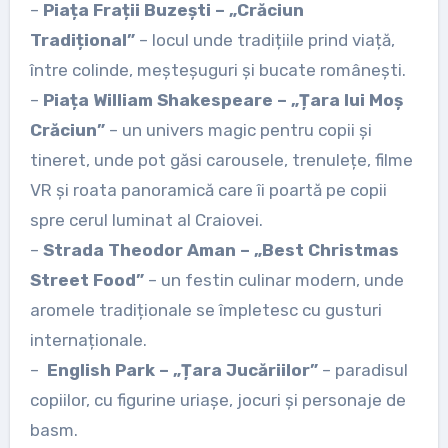
–
Piața Frații Buzești – „Crăciun
Tradițional”
– locul unde tradițiile prind viață,
între colinde, meșteșuguri și bucate românești.
–
Piața William Shakespeare – „Țara lui Moș
Crăciun”
– un univers magic pentru copii și
tineret, unde pot găsi carousele, trenulețe, filme
VR și roata panoramică care îi poartă pe copii
spre cerul luminat al Craiovei.
–
Strada Theodor Aman – „Best Christmas
Street Food”
– un festin culinar modern, unde
aromele tradiționale se împletesc cu gusturi
internaționale.
–
English Park – „Țara Jucăriilor”
– paradisul
copiilor, cu figurine uriașe, jocuri și personaje de
basm.