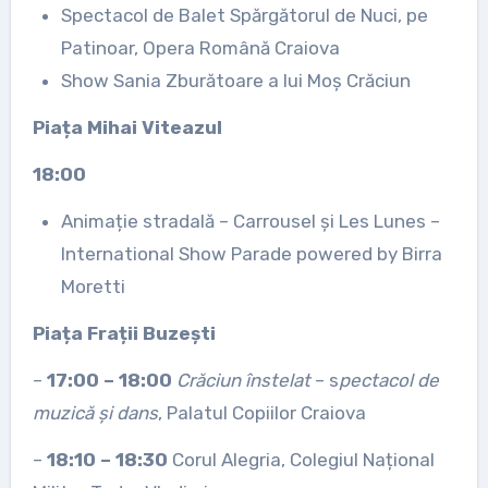
Spectacol de Balet Spărgătorul de Nuci, pe
Patinoar, Opera Română Craiova
Show Sania Zburătoare a lui Moș Crăciun
Piața Mihai Viteazul
18:00
Animație stradală – Carrousel și Les Lunes –
International Show Parade powered by Birra
Moretti
Piața Frații Buzești
–
17:00 – 18:00
Crăciun înstelat
– s
pectacol de
muzică și dans
, Palatul Copiilor Craiova
–
18:10 – 18:30
Corul Alegria, Colegiul Național