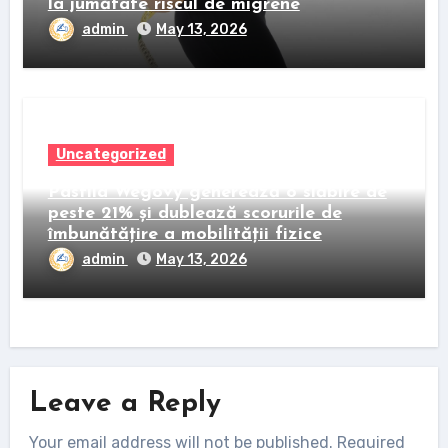
la jumătate riscul de migrene
admin
May 13, 2026
Uncategorized
Pastila Wegovy generează o slăbire de
peste 21% și dublează scorurile de
îmbunătățire a mobilității fizice
admin
May 13, 2026
Leave a Reply
Your email address will not be published.
Required