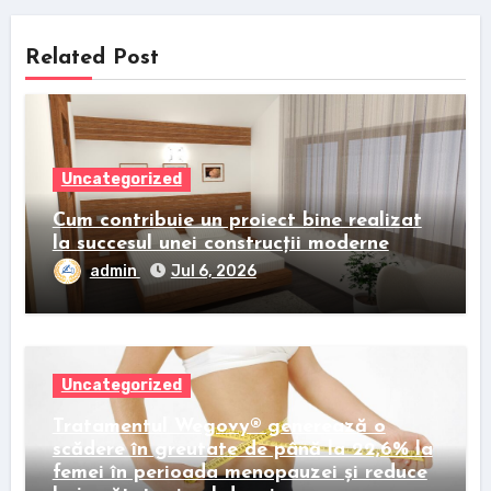
Related Post
Uncategorized
Cum contribuie un proiect bine realizat
la succesul unei construcții moderne
admin
Jul 6, 2026
Uncategorized
Tratamentul Wegovy® generează o
scădere în greutate de până la 22,6% la
femei în perioada menopauzei și reduce