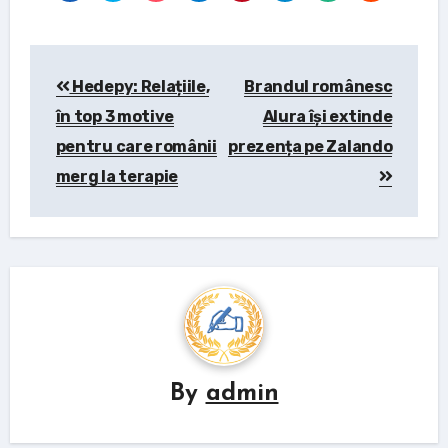
Post
Hedepy: Relațiile,
Brandul românesc
navigation
în top 3 motive
Alura își extinde
pentru care românii
prezența pe Zalando
merg la terapie
By
admin