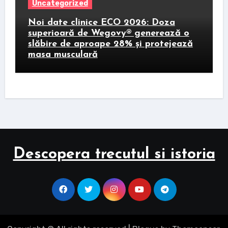
Uncategorized
Noi date clinice ECO 2026: Doza
superioară de Wegovy® generează o
slăbire de aproape 28% și protejează
masa musculară
Descopera trecutul si istoria