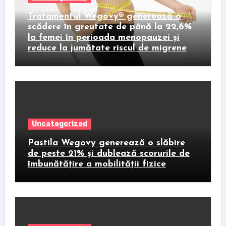
Tratamentul Wegovy® generează o
scădere în greutate de până la 22,6%
la femei în perioada menopauzei și
reduce la jumătate riscul de migrene
Uncategorized
Pastila Wegovy generează o slăbire
de peste 21% și dublează scorurile de
îmbunătățire a mobilității fizice