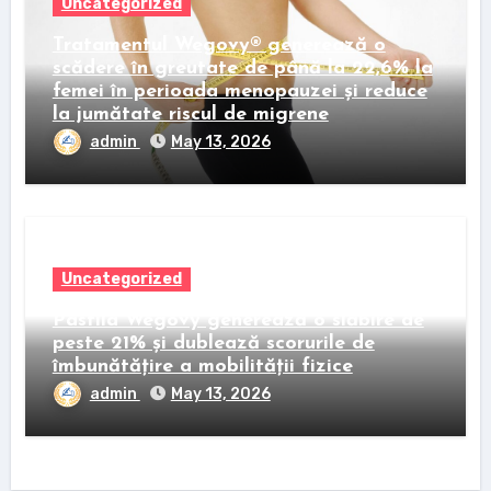
Uncategorized
Tratamentul Wegovy® generează o
scădere în greutate de până la 22,6% la
femei în perioada menopauzei și reduce
la jumătate riscul de migrene
admin
May 13, 2026
Uncategorized
Pastila Wegovy generează o slăbire de
peste 21% și dublează scorurile de
îmbunătățire a mobilității fizice
admin
May 13, 2026