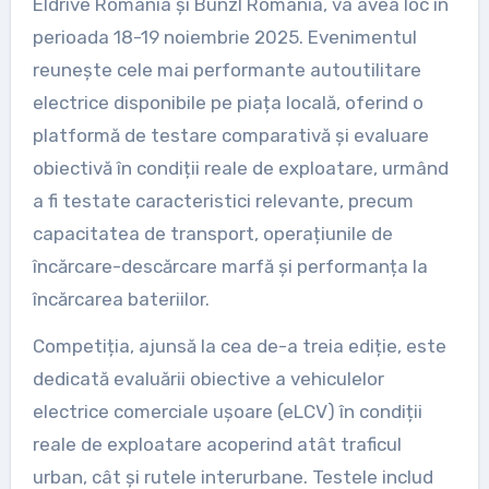
Eldrive România și Bunzl România, va avea loc în
perioada 18-19 noiembrie 2025. Evenimentul
reunește cele mai performante autoutilitare
electrice disponibile pe piața locală, oferind o
platformă de testare comparativă și evaluare
obiectivă în condiții reale de exploatare, urmând
a fi testate caracteristici relevante, precum
capacitatea de transport, operațiunile de
încărcare-descărcare marfă și performanța la
încărcarea bateriilor.
Competiția, ajunsă la cea de-a treia ediție, este
dedicată evaluării obiective a vehiculelor
electrice comerciale ușoare (eLCV) în condiții
reale de exploatare acoperind atât traficul
urban, cât și rutele interurbane. Testele includ