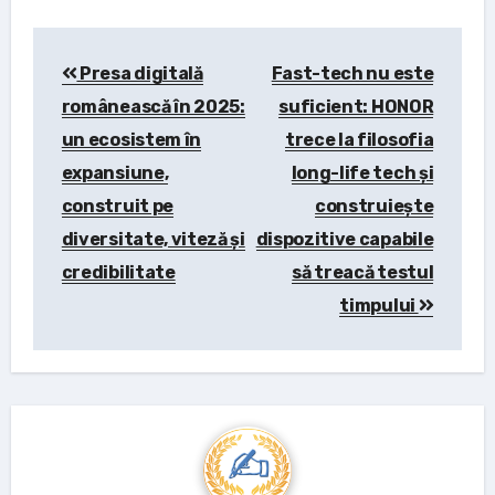
Post
Presa digitală
Fast-tech nu este
navigation
românească în 2025:
suficient: HONOR
un ecosistem în
trece la filosofia
expansiune,
long-life tech și
construit pe
construiește
diversitate, viteză și
dispozitive capabile
credibilitate
să treacă testul
timpului