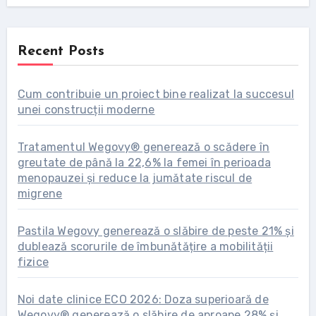
Recent Posts
Cum contribuie un proiect bine realizat la succesul
unei construcții moderne
Tratamentul Wegovy® generează o scădere în
greutate de până la 22,6% la femei în perioada
menopauzei și reduce la jumătate riscul de
migrene
Pastila Wegovy generează o slăbire de peste 21% și
dublează scorurile de îmbunătățire a mobilității
fizice
Noi date clinice ECO 2026: Doza superioară de
Wegovy® generează o slăbire de aproape 28% și