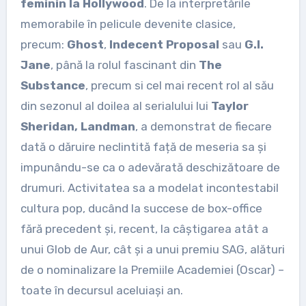
feminin la Hollywood
. De la interpretările
memorabile în pelicule devenite clasice,
precum:
Ghost
,
Indecent Proposal
sau
G.I.
Jane
, până la rolul fascinant din
The
Substance
, precum si cel mai recent rol al său
din sezonul al doilea al serialului lui
Taylor
Sheridan, Landman
, a demonstrat de fiecare
dată o dăruire neclintită față de meseria sa și
impunându-se ca o adevărată deschizătoare de
drumuri. Activitatea sa a modelat incontestabil
cultura pop, ducând la succese de box-office
fără precedent și, recent, la câștigarea atât a
unui Glob de Aur, cât și a unui premiu SAG, alături
de o nominalizare la Premiile Academiei (Oscar) –
toate în decursul aceluiași an.