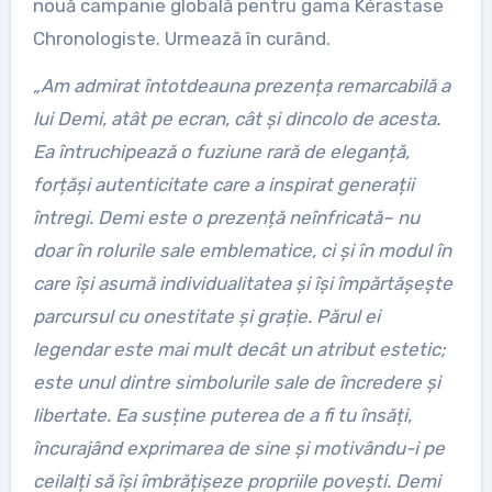
nouă campanie globală pentru gama Kérastase
Chronologiste. Urmează în curând.
„Am admirat întotdeauna prezen
ț
a remarcabil
ă
a
lui Demi, at
â
t pe ecran, c
â
t
ș
i
dincolo de acesta
.
Ea
î
ntruchipeaz
ă
o fuziune rar
ă
de elegan
ț
ă
,
for
ț
ă
ș
i autenticitate care a inspirat genera
ț
ii
întregi. Demi este o prezență ne
î
nfricat
ă
–
nu
doar
î
n rolurile sale emblematice, ci
ș
i
î
n modul
î
n
care
îș
i asumă individualitatea
ș
i
îș
i
î
mp
ă
rt
ăș
e
ș
te
parcursul cu onestitate
ș
i gra
ț
ie. P
ă
rul ei
legendar este mai mult dec
â
t un atribut estetic;
este unul dintre simbolurile sale de
î
ncredere
ș
i
libertate. Ea sus
ț
ine puterea de a fi tu însăți,
încurajând exprimarea de sine și motivându-i pe
ceilalți să își îmbrățișeze propriile povești. Demi