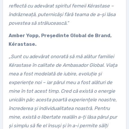
reflect
ă
cu adev
ă
rat spiritul femeii K
é
rastase
–
î
ndr
ă
znea
ț
ă
, puternic
ă
ș
i f
ă
r
ă
teama de a-
ș
i l
ă
sa
povestea s
ă
str
ă
luceasc
ă
.
”
Amber Yopp, Președinte Global de Brand,
Kérastase.
„Sunt cu adevărat onorată să mă alătur familiei
Kérastase în calitate de Ambasador Global. Via
ț
a
mea a fost modelat
ă
de iubire, evolu
ț
ie
ș
i
experien
ț
e noi
–
iar p
ă
rul meu a fost al
ă
turi de
mine
î
n tot acest timp. Cred c
ă
exist
ă
o energie
unic
ă
î
n p
ă
r; acesta poart
ă
experien
ț
ele noastre,
î
ncrederea
ș
i individualitatea noastr
ă
. Pentru
mine, exist
ă
o libertate real
ă
î
n a-
ț
i l
ă
sa p
ă
rul pur
ș
i simplu s
ă
fie el
î
nsu
ș
i
ș
i
î
n a-i permite s
ă
î
ț
i