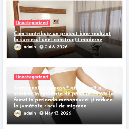
Uncategorized
Cum contribuie un proiect bine realizat
la succesul unei construcții moderne
admin
Jul 6, 2026
Uncategorized
Tratamentul Wegovy® generează o
scădere în greutate de până la 22,6% la
femei în perioada menopauzei și reduce
la jumătate riscul de migrene
admin
May 13, 2026