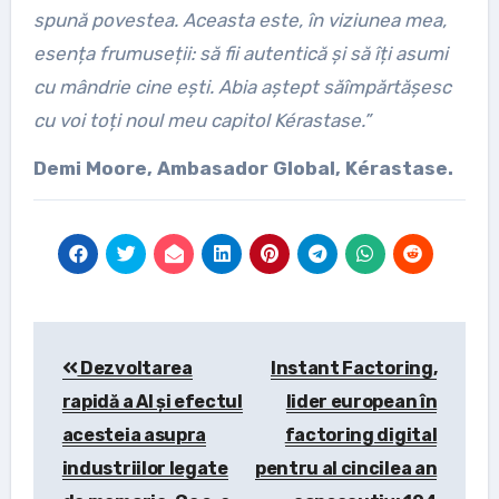
spun
ă
povestea. Aceasta este, în viziunea mea,
esența frumuseții: să fii autentică și să îți asumi
cu mândrie cine ești. Abia a
ș
tept s
ă
î
mp
ă
rt
ăș
esc
cu voi to
ț
i noul meu capitol K
é
rastase.
”
Demi Moore, Ambasador Global, Kérastase.
Post
Dezvoltarea
Instant Factoring,
navigation
rapidă a AI și efectul
lider european în
acesteia asupra
factoring digital
industriilor legate
pentru al cincilea an