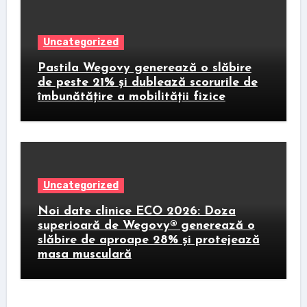
Uncategorized
Pastila Wegovy generează o slăbire
de peste 21% și dublează scorurile de
îmbunătățire a mobilității fizice
Uncategorized
Noi date clinice ECO 2026: Doza
superioară de Wegovy® generează o
slăbire de aproape 28% și protejează
masa musculară