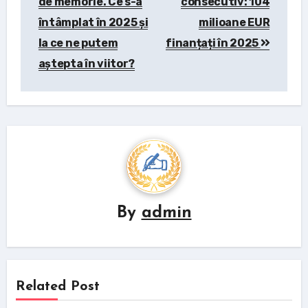
de memorie. Ce s-a
consecutiv: 104
întâmplat în 2025 și
milioane EUR
la ce ne putem
finanțați în 2025
aștepta în viitor?
By
admin
Related Post