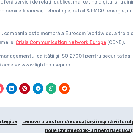
ă servicii de relații publice, marketing digital si traini
meniile financiar, tehnologie, retail & FMCG, energie, imo
liști, compania este membră a Eurocom Worldwide, a treia 
ume, și
Crisis Communication Network Europe
(CCNE),
 managementul calității și ISO 27001 pentru securitatea
eți accesa: www.lighthousepr.ro
ategice
Lenovo transformă educația și inspiră viitorul 
noile Chromebook-uri pentru educaț