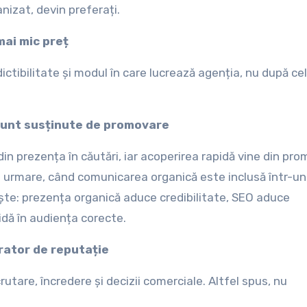
nizat, devin preferați.
mai mic preț
ictibilitate și modul în care lucrează agenția, nu după ce
 sunt susținute de promovare
 din prezența în căutări, iar acoperirea rapidă vine din pr
 Prin urmare, când comunicarea organică este inclusă într-u
rește: prezența organică aduce credibilitate, SEO aduce
idă în audiența corecte.
rator de reputație
utare, încredere și decizii comerciale. Altfel spus, nu