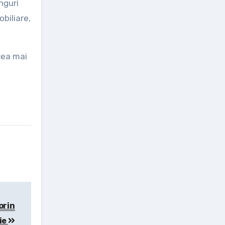
nguri
biliare,
cea mai
prin
ie