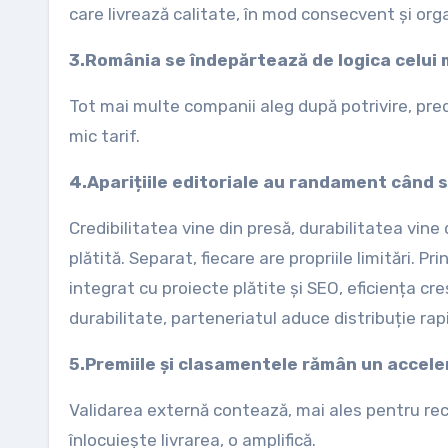
care livrează calitate, în mod consecvent și orga
3.România se îndepărtează de logica celui 
Tot mai multe companii aleg după potrivire, pred
mic tarif.
4.Aparițiile editoriale au randament când
Credibilitatea vine din presă, durabilitatea vine
plătită. Separat, fiecare are propriile limitări.
integrat cu proiecte plătite și SEO, eficiența c
durabilitate, parteneriatul aduce distribuție rap
5.Premiile și clasamentele rămân un accele
Validarea externă contează, mai ales pentru recr
înlocuiește livrarea, o amplifică.