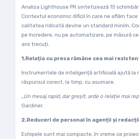
Analiza Lighthouse PR sintetizează 15 schimbări c
Contextul economic dificil în care ne aflăm face
calitatea ridicată devine un standard minim. Con
pe încredere, nu pe automatizare, pe măsură ce e
anii trecuți.
1.Relația cu presa rămâne cea mai reziste
Instrumentele de inteligență artificială ajută l
răspunsul corect, la timp, cu asumare.
„Un mesaj rapid, dar greșit, arde o relație mai r
Gardiner.
2.Reduceri de personal în agenții și redacț
Echipele sunt mai compacte, în vreme ce proiecte