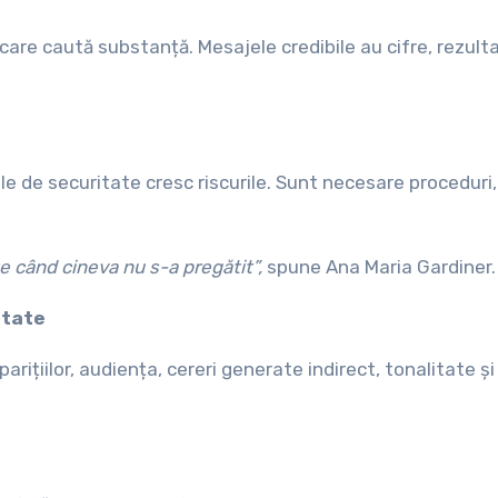
or care caută substanță. Mesajele credibile au cifre, rezult
le de securitate cresc riscurile. Sunt necesare proceduri, 
te când cineva nu s-a pregătit”,
spune Ana Maria Gardiner.
itate
rițiilor, audiența, cereri generate indirect, tonalitate ș