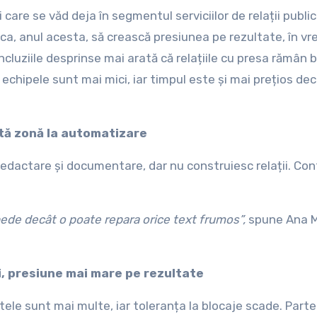
are se văd deja în segmentul serviciilor de relații public
 ca, anul acesta, să crească presiunea pe rezultate, în v
cluziile desprinse mai arată că relațiile cu presa rămân 
chipele sunt mai mici, iar timpul este și mai prețios dec
ntă zonă la automatizare
a redactare și documentare, dar nu construiesc relații. Co
epede decât o poate repara orice text frumos”,
spune Ana M
ii, presiune mai mare pe rezultate
le sunt mai multe, iar toleranța la blocaje scade. Parte