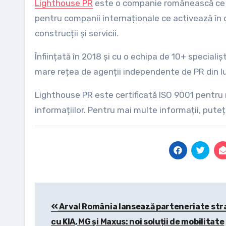
Lighthouse PR
este o companie românească ce ofer
pentru companii internaționale ce activează în do
construcții și servicii.
Înființată în 2018 și cu o echipa de 10+ specia
mare rețea de agenții independente de PR din l
Lighthouse PR este certificată ISO 9001 pentru
informațiilor. Pentru mai multe informații, put
Post
Arval România lansează parteneriate str
navigation
cu KIA, MG și Maxus: noi soluții de mobilitate