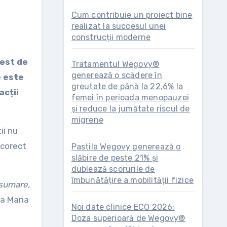
Cum contribuie un proiect bine
realizat la succesul unei
construcții moderne
test de
Tratamentul Wegovy®
generează o scădere în
e este
greutate de până la 22,6% la
acții
femei în perioada menopauzei
și reduce la jumătate riscul de
migrene
ii nu
 corect
Pastila Wegovy generează o
slăbire de peste 21% și
dublează scorurile de
îmbunătățire a mobilității fizice
asumare,
a Maria
Noi date clinice ECO 2026:
Doza superioară de Wegovy®