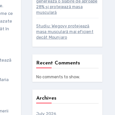
generează o slăbire de aproape
e.
28% și protejează masa
musculară
reme ce
bazate
Studiu: Wegovy protejează
ât în
masa musculară mai eficient
decât Mounjaro
ntează
Recent Comments
No comments to show.
aria
Archives
nerii
July 2026