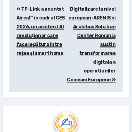
Post
TP-Link a anunțat
Digitalizare la nivel
navigation
Aireal™ în cadrul CES
european: AREMIS si
2026, un asistent AI
Archibus Solution
revoluționar care
Center Romania
face legătura între
sustin
rețea și smart home
transformarea
digitala a
operatiunilor
Comisiei Europene