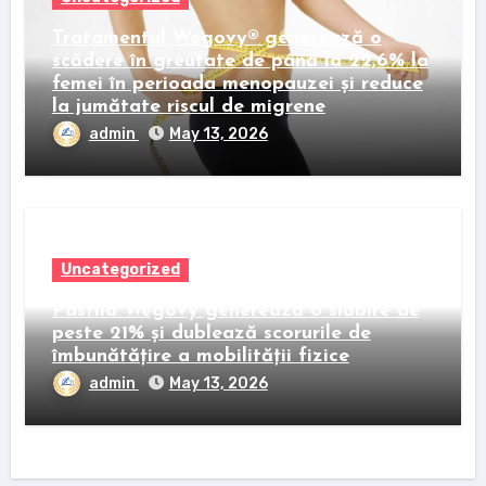
Tratamentul Wegovy® generează o
scădere în greutate de până la 22,6% la
femei în perioada menopauzei și reduce
la jumătate riscul de migrene
admin
May 13, 2026
Uncategorized
Pastila Wegovy generează o slăbire de
peste 21% și dublează scorurile de
îmbunătățire a mobilității fizice
admin
May 13, 2026