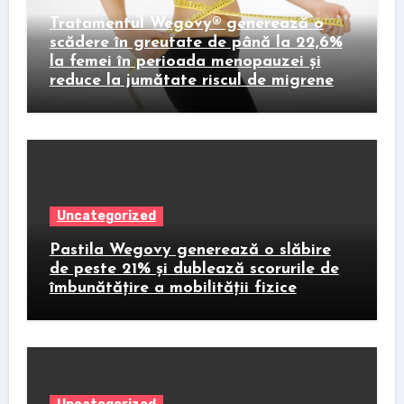
Tratamentul Wegovy® generează o
scădere în greutate de până la 22,6%
la femei în perioada menopauzei și
reduce la jumătate riscul de migrene
Uncategorized
Pastila Wegovy generează o slăbire
de peste 21% și dublează scorurile de
îmbunătățire a mobilității fizice