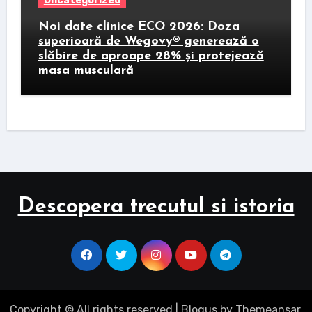
Uncategorized
Noi date clinice ECO 2026: Doza
superioară de Wegovy® generează o
slăbire de aproape 28% și protejează
masa musculară
Descopera trecutul si istoria
Copyright © All rights reserved
|
Blogus
by
Themeansar
.