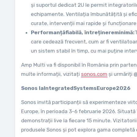
și suportul dedicat 2U le permit integrator
echipamente. Ventilația îmbunătățită și efici
curate, intervenții mai rapide și funcționare
Performanță
fiabilă, întreținere
minimă:
T
care cedează frecvent, cum ar fi ventilatoa
un sistem stabil în timp, cu mai puține interv
Amp Multi va fi disponibil în România prin partene
multe informații, vizitați
sonos.com
și urmăriți 
Sonos la
Integrated
Systems
Europe
2026
Sonos invită participanții să experimenteze vii
Europe, în perioada 3-6 februarie 2026. Situată î
demonstrații live la fiecare 15 minute. Vizitato
produsele Sonos și pot explora gama completă de 