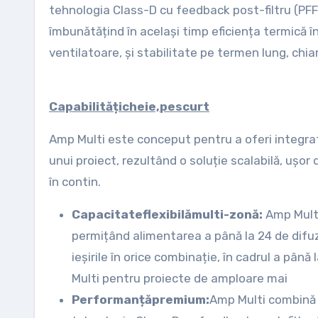
tehnologia Class-D cu feedback post-filtru (PFF
îmbunătățind în același timp eficiența termică î
ventilatoare, și stabilitate pe termen lung, chiar 
Capabilități
cheie,
pe
scurt
Amp Multi este conceput pentru a oferi integratori
unui proiect, rezultând o soluție scalabilă, ușor
în contin.
Capacitate
flexibilă
multi-zonă:
Amp Multi
permițând alimentarea a până la 24 de difuz
ieșirile în orice combinație, în cadrul a pân
Multi pentru proiecte de amploare mai
Performanță
premium:
Amp Multi combină 