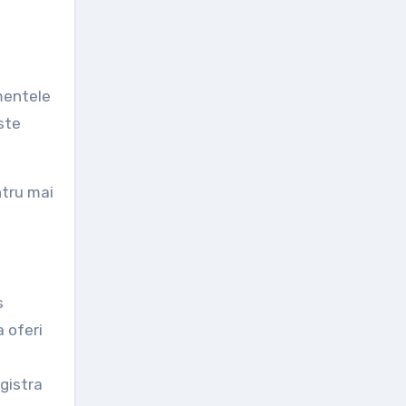
mentele
ste
ntru mai
s
a oferi
gistra