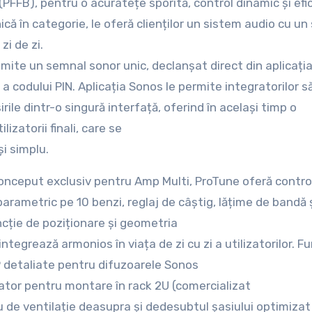
PFFB), pentru o acuratețe sporită, control dinamic și efi
ică în categorie, le oferă clienților un sistem audio cu un
zi de zi.
mite un semnal sonor unic, declanșat direct din aplicați
 codului PIN. Aplicația Sonos le permite integratorilor s
rile dintr-o singură interfață, oferind în același timp o
izatorii finali, care se
i simplu.
onceput exclusiv pentru Amp Multi, ProTune oferă contro
 parametric pe 10 benzi, reglaj de câștig, lățime de bandă 
ncție de poziționare și geometria
tegrează armonios în viața de zi cu zi a utilizatorilor. Fu
P detaliate pentru difuzoarele Sonos
ator pentru montare în rack 2U (comercializat
u de ventilație deasupra și dedesubtul șasiului optimizat