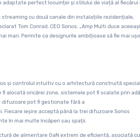
adaptate perfect locuinței și stilului de viață al fiecărui 
 streaming cu două canale din instalațiile rezidențiale,
,” a declarat Tom Conrad, CEO Sonos. „Amp Multi duce aceeaș
mai mari. Permite ca designurile ambițioase să fie mai ușo
și controlul intuitiv cu o arhitectură construită specia
e fi alocată oricărei zone, sistemele pot fi scalate prin a
e difuzoare pot fi gestionate fără a
. Fiecare ieșire acceptă până la trei difuzoare Sonos
nte în mai multe încăperi sau spații.
ectură de alimentare GaN extrem de eficientă, asociată cu