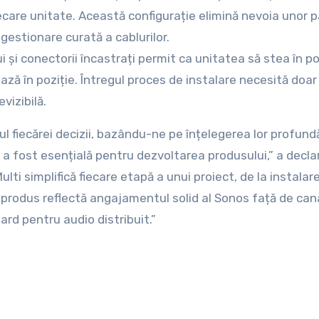
iecare unitate. Această configurație elimină nevoia unor 
 gestionare curată a cablurilor.
i și conectorii încastrați permit ca unitatea să stea în po
ează în poziție. Întregul proces de instalare necesită doar
vizibilă.
l fiecărei decizii, bazându-ne pe înțelegerea lor profund
e a fost esențială pentru dezvoltarea produsului,” a decla
ti simplifică fiecare etapă a unui proiect, de la instalare
 produs reflectă angajamentul solid al Sonos față de can
ard pentru audio distribuit.”