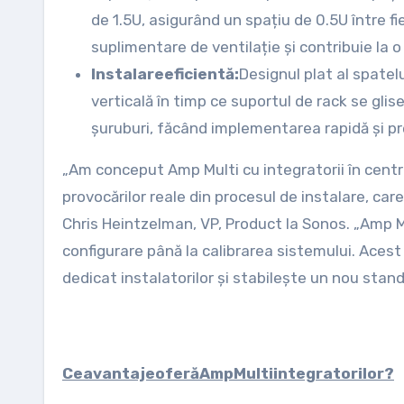
de 1.5U, asigurând un spațiu de 0.5U între f
suplimentare de ventilație și contribuie la o
Instalare
eficientă:
Designul plat al spatelu
verticală în timp ce suportul de rack se glis
șuruburi, făcând implementarea rapidă și pre
„Am conceput Amp Multi cu integratorii în centru
provocărilor reale din procesul de instalare, car
Chris Heintzelman, VP, Product la Sonos. „Amp Mul
configurare până la calibrarea sistemului. Acest
dedicat instalatorilor și stabilește un nou stand
Ce
avantaje
oferă
Amp
Multi
integratorilor?