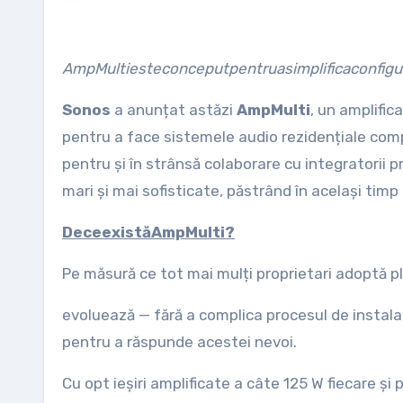
Amp
Multi
este
conceput
pentru
a
simplifica
configur
Sonos
a anunțat astăzi
Amp
Multi
, un amplific
pentru a face sistemele audio rezidențiale compl
pentru și în strânsă colaborare cu integratorii 
mari și mai sofisticate, păstrând în același timp
De
ce
există
Amp
Multi?
Pe măsură ce tot mai mulți proprietari adoptă pl
evoluează — fără a complica procesul de instalar
pentru a răspunde acestei nevoi.
Cu opt ieșiri amplificate a câte 125 W fiecare și