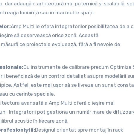
 dar adaugă o arhitectură mai puternică și scalabilă, sp
întreaga locuință sau în mai multe spații.
lor:
Amp Multi le oferă integratorilor posibilitatea de a 
e ieșire să deservească orice zonă. Această
e măsură ce proiectele evoluează, fără a fi nevoie de
esionale:
Cu instrumente de calibrare precum Optimize
ii beneficiază de un control detaliat asupra modelării su
atipice. Astfel, este mai ușor să se livreze un sunet const
 sau cu cerințe speciale.
itectura avansată a Amp Multi oferă o ieșire mai
iuni Integratorii pot gestiona un număr mare de difuzoar
ibrul acustic în fiecare zonă.
profesioniștii:
Designul orientat spre montaj în rack