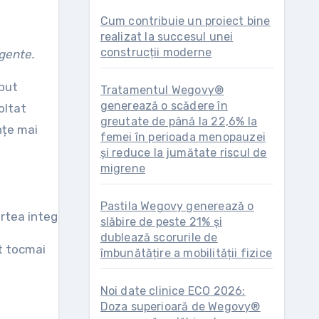
Cum contribuie un proiect bine
realizat la succesul unei
construcții moderne
igente.
eput
Tratamentul Wegovy®
generează o scădere în
oltat
greutate de până la 22,6% la
nțe mai
femei în perioada menopauzei
și reduce la jumătate riscul de
migrene
Pastila Wegovy generează o
partea integratorilor cereri pentru un sistem capabil să 
slăbire de peste 21% și
dublează scorurile de
at tocmai
îmbunătățire a mobilității fizice
Noi date clinice ECO 2026:
Doza superioară de Wegovy®