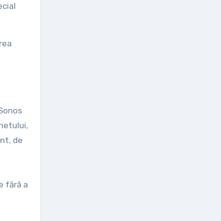
ecial
crea
 Sonos
netului,
ant, de
e fără a