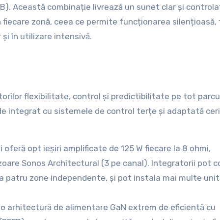
B). Această combinație livrează un sunet clar și controla
n fiecare zonă, ceea ce permite funcționarea silențioasă, 
și în utilizare intensivă.
lor flexibilitate, control și predictibilitate pe tot parcu
 de integrat cu sistemele de control terțe și adaptată cer
 oferă opt ieșiri amplificate de 125 W fiecare la 8 ohmi,
oare Sonos Architectural (3 pe canal). Integratorii pot c
ă la patru zone independente, și pot instala mai multe uni
o arhitectură de alimentare GaN extrem de eficientă cu