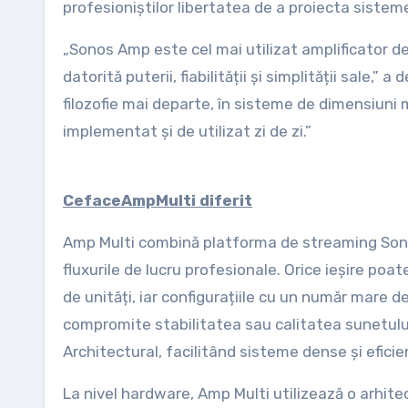
profesioniștilor libertatea de a proiecta sisteme 
„Sonos Amp este cel mai utilizat amplificator de
datorită puterii, fiabilității și simplității sale
filozofie mai departe, în sisteme de dimensiuni 
implementat și de utilizat zi de zi.”
Ce
face
Amp
Multi
diferit
Amp Multi combină platforma de streaming Sonos 
fluxurile de lucru profesionale. Orice ieșire poat
de unități, iar configurațiile cu un număr mare d
compromite stabilitatea sau calitatea sunetului
Architectural, facilitând sisteme dense și eficie
La nivel hardware, Amp Multi utilizează o arhit