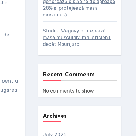
generează o slăbire de aproape
client.
28% și protejează masa
musculară
i
Studiu: Wegovy protejează
r de
masa musculară mai eficient
decât Mounjaro
Recent Comments
l pentru
dăugarea
No comments to show.
Archives
July 2026