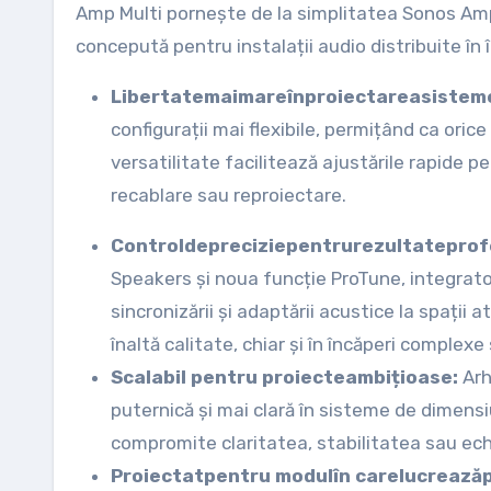
Amp Multi pornește de la simplitatea Sonos Amp,
concepută pentru instalații audio distribuite în 
Libertate
mai
mare
în
proiectarea
sisteme
configurații mai flexibile, permițând ca oric
versatilitate facilitează ajustările rapide p
recablare sau reproiectare.
Control
de
precizie
pentru
rezultate
prof
Speakers și noua funcție ProTune, integrator
sincronizării și adaptării acustice la spații 
înaltă calitate, chiar și în încăperi complexe
Scalabil pentru proiecte
ambițioase:
Arh
puternică și mai clară în sisteme de dimens
compromite claritatea, stabilitatea sau echil
Proiectat
pentru modul
în care
lucrează