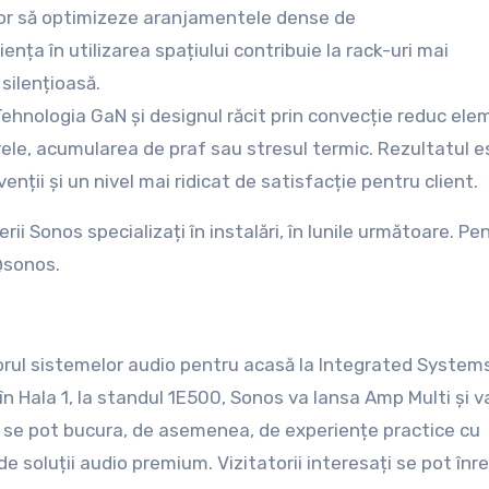
ilor să optimizeze aranjamentele dense de
ența în utilizarea spațiului contribuie la rack-uri mai
 silențioasă.
ehnologia GaN și designul răcit prin convecție reduc ele
rele, acumularea de praf sau stresul termic. Rezultatul e
enții și un nivel mai ridicat de satisfacție pentru client.
rii Sonos specializați în instalări, în lunile următoare. Pe
@sonos.
torul sistemelor audio pentru acasă la Integrated System
n Hala 1, la standul 1E500, Sonos va lansa Amp Multi și v
rii se pot bucura, de asemenea, de experiențe practice cu
soluții audio premium. Vizitatorii interesați se pot înre