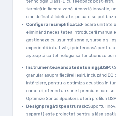
tehnologia Class-D cu feedback post-filtru (
termică în fiecare zonă. Această inovație, un
clar, de înaltă fidelitate, pe care se pot baza 
Configurare
simplificată:
Fiecare unitate e
eliminând necesitatea introducerii manuale a
gestioneze cu ușurință zonele, sursele și ieși
experiență intuitivă și prietenoasă pentru util
așteaptă ca tehnologia să funcționeze pur ș
Instrumente
avansate
de
tuning
și
DSP:
C
granular asupra fiecărei ieșiri, incluzând EQ
întârziere, pentru a optimiza acustica în fu
camerei, oferind un sunet premium care se in
Optimize Sonos Speakers oferă profiluri DS
Design
pregătit
pentru
rack:
Suportul inov
separat) este proiectat pentru a lăsa spați