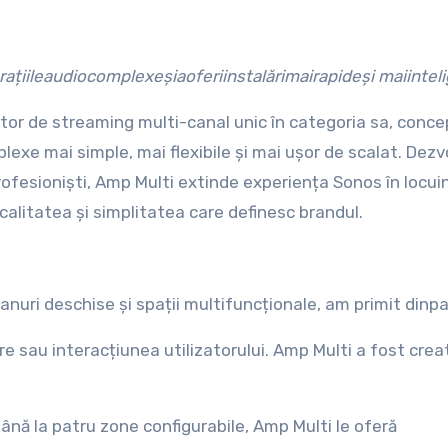
ațiile
audio
complexe
și
a
oferi
instalări
mai
rapide
și
mai
intel
ator de streaming multi-canal unic în categoria sa, conc
exe mai simple, mai flexibile și mai ușor de scalat. Dezv
profesioniști, Amp Multi extinde experiența Sonos în locui
 calitatea și simplitatea care definesc brandul.
anuri deschise și spații multifuncționale, am primit din
e sau interacțiunea utilizatorului. Amp Multi a fost cre
 până la patru zone configurabile, Amp Multi le oferă