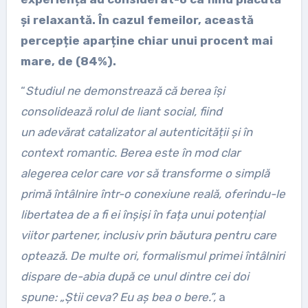
și relaxantă. În cazul femeilor, această
percepție aparține chiar unui procent mai
mare, de (84%).
“
Studiul ne demonstrează că b
erea
își
consolidează rolul de liant social, fiind
un
adevărat catalizator al autenticității și în
context romantic.
Berea este în mod clar
alegerea celor care vor să transforme o simplă
primă întâlnire într-o conexiune reală, oferindu-le
libertatea de a fi ei înșiși în fața unui potențial
viitor partener, inclusiv prin băutura pentru care
optează.
De multe ori, formalismul primei întâlniri
dispare de-abia după ce unul dintre cei doi
spune: „Știi ceva? Eu aș bea o bere.
”,
a