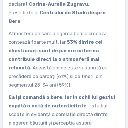
declarat
Corina-Aurelia Zugravu
,
Președinte al
Centrului de Studii despre
Bere
.
Atmosfera pe care alegerea berii o creează
contează foarte mult, iar
53% dintre cei
chestionați sunt de părere că berea
contribuie direct la o atmosferă mai
relaxată.
Această opinie este susținută cu
precădere de bărbați (61%) și de tinerii din
segmentul 25-34 ani (59%).
Ea își comandă o bere, iar în ochii lui gestul
capătă o notă de autenticitate –
studiul
scoate în evidență o corelație directă dintre
alegerea băuturii și percepția asupra