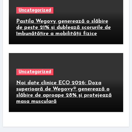
Uncategorized
Pastila Wegovy generează o slăbire
de peste 21% și dublează scorurile de
îmbunătățire a mobilității fizice
Uncategorized
Noi date clinice ECO 2026: Doza
superioară de Wegovy® generează o
slăbire de aproape 28% și protejează
masa musculară