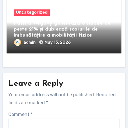
Uncategorized
Pastila Wegovy generează o slăbire de
peste 21% și dublează scorurile de
îmbunătățire a mobilității fizice
admin
May 13, 2026
Leave a Reply
Your email address will not be published.
Required
fields are marked
*
Comment
*