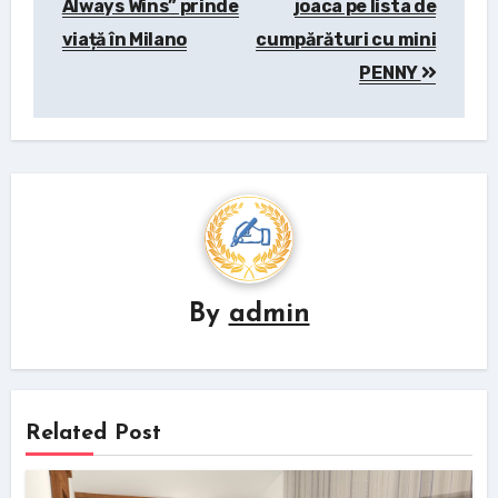
Always Wins” prinde
joaca pe lista de
viață în Milano
cumpărături cu mini
PENNY
By
admin
Related Post