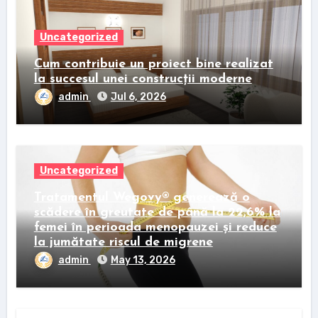
Uncategorized
Cum contribuie un proiect bine realizat
la succesul unei construcții moderne
admin
Jul 6, 2026
Uncategorized
Tratamentul Wegovy® generează o
scădere în greutate de până la 22,6% la
femei în perioada menopauzei și reduce
la jumătate riscul de migrene
admin
May 13, 2026