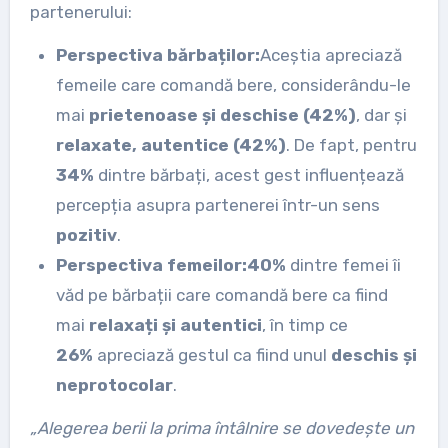
partenerului:
Perspectiva bărbaților:
Aceștia apreciază
femeile care comandă bere, considerându-le
mai
prietenoase și deschise (42%)
, dar și
relaxate, autentice (42%)
. De fapt, pentru
34%
dintre bărbați, acest gest influențează
percepția asupra partenerei într-un sens
pozitiv
.
Perspectiva femeilor:
40%
dintre femei îi
văd pe bărbații care comandă bere ca fiind
mai
relaxați și autentici
, în timp ce
26%
apreciază gestul ca fiind unul
deschis și
neprotocolar
.
„Alegerea berii la prima întâlnire se dovedește un