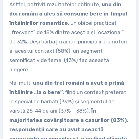
Astfel, potrivit rezultatelor obținute,
unu din
doi români a ales s
ă consume
bere în timpul
întâlnirilor romantice
, un obicei practicat
„frecvent” de 18% dintre aceștia și “ocazional”
de 32%. Deși bărbații rămân principalii promotori
ai acestui context (58%), un segment
semnificativ de femei (43%) fac această
alegere.
Mai mult,
unu din trei români a avut o primă
întâlnire „la o bere”
, fiind un context preferat
în special de bărbați (39%) și segmentul de
vârstă 25-44 de ani (37% – 38%).
În
majoritatea covârșitoare a cazurilor (83%),
respondenții care au avut această
experiență au considerat-o ca fiind plăcută